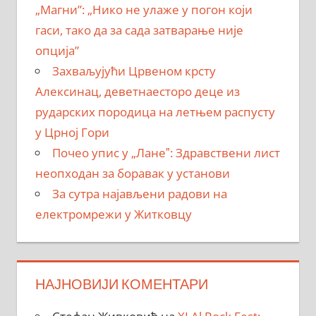
„Магни”: „Нико не улаже у погон који
гаси, тако да за сада затварање није
опција”
Захваљујући Црвеном крсту
Алексинац, деветнаесторо деце из
рударских породица на летњем распусту
у Црној Гори
Почео упис у „Ланеˮ: Здравствени лист
неопходан за боравак у установи
За сутра најављени радови на
електромрежи у Житковцу
НАЈНОВИЈИ КОМЕНТАРИ