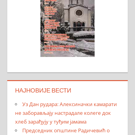
НАЈНОВИЈЕ ВЕСТИ
Уз Дан рудара: Алексиначки камарати
не заборављају настрадале колеге док
хлеб зарађују у туђим јамама
Председник општине Радичевић о