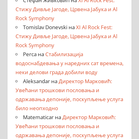
Стефан Живковић
на
XI Al Rock Fest:
Стижу Дивље Јагоде, Црвена Јабука и Al
Rock Symphony
Tomislav Donevski
на
XI Al Rock Fest:
Стижу Дивље Јагоде, Црвена Јабука и Al
Rock Symphony
Perca
на
Стабилизација
водоснабдевања у наредних сат времена,
неки делови града добили воду
Aleksandar
на
Директор Марковић:
Увећани трошкови пословања и
одржавања депоније, поскупљење услуга
било неопходно
Matematicar
на
Директор Марковић:
Увећани трошкови пословања и
одржавања депоније, поскупљење услуга