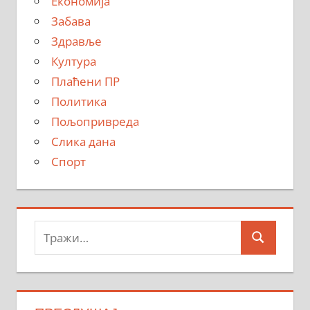
Економија
Забава
Здравље
Култура
Плаћени ПР
Политика
Пољопривреда
Слика дана
Спорт
Тражи:
Search