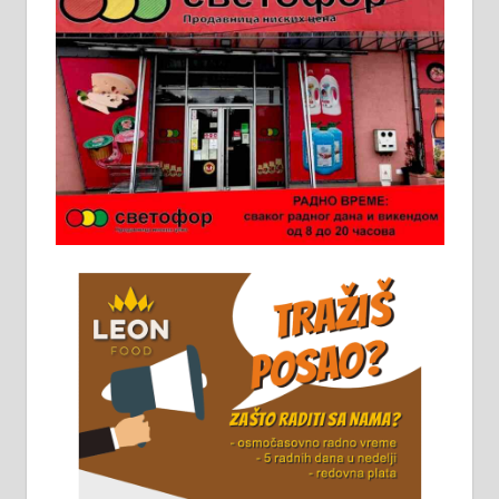
Пружам услуге завршних радова
у грађевини, хидроизолације и
молерских радова. 061/25-28-058
Ало таксију потребан возач са Б
категоријом. 064/02-85-511
Потребна два радника за рад на
стоваришту „Липа промет” у
Алексинцу. За више
информација доћи лично на
стовариште у улици Максима
Горког 26 сваког радног дана од
8 до 15 часова. 063/465-045
Чистим све врсте димњака.
061/32-13-445