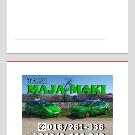
МАЛИ ОГЛАСИ
На продају кућа у Алексинцу,
београдски друм. Две одвојене
стамбене целине једна уз другу.
2х150м2, две гараже, централно
грејање на гас и дрва. Две
адресе. 063/71-74-023
Издајем комплетно опремљену
халу на Житковачком путу, на
плацу површине око 7 ари.
064/321-80-51; 063/102-35-25