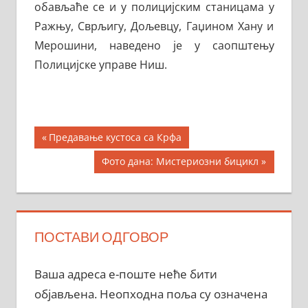
обављаће се и у полицијским станицама у
Ражњу, Сврљигу, Дољевцу, Гаџином Хану и
Мерошини, наведено је у саопштењу
Полицијске управе Ниш.
Кретање
Previous
Предавање кустоса са Крфа
Post:
чланка
Next
Фото дана: Мистериозни бицикл
Post:
ПОСТАВИ ОДГОВОР
Ваша адреса е-поште неће бити
објављена.
Неопходна поља су означена