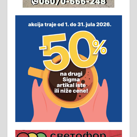
На продају легализована, нова,
незавршена кућа површине 160
м2 са плацем од 8 ари у Зеленом
виру у Алексинцу. Могућа
замена. 064/21-63-584
ПОСЛОВНИ ОГЛАСИ
Рудник и флотација Рудник
д.о.о. Рудник запошљава 20
помоћника рудара. Услови:
Основна школа, пожељно радно
искуство на истим и сличним
пословима, али не и неопходан
услов. Обезбеђен смештај,
превоз, исхрана. 032/57-41-122 –
локал 22