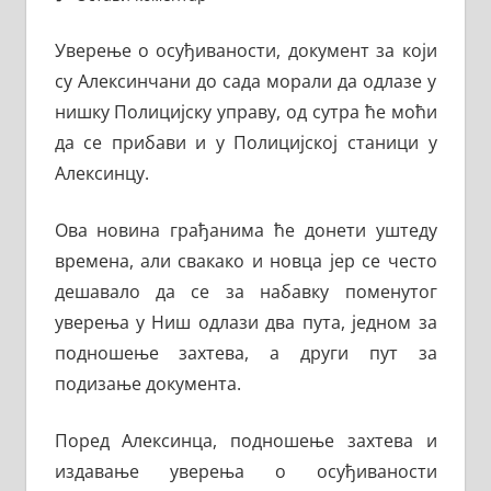
Уверење о осуђиваности, документ за који
су Алексинчани до сада морали да одлазе у
нишку Полицијску управу, од сутра ће моћи
да се прибави и у Полицијској станици у
Алексинцу.
Ова новина грађанима ће донети уштеду
времена, али свакако и новца јер се често
дешавало да се за набавку поменутог
уверења у Ниш одлази два пута, једном за
подношење захтева, а други пут за
подизање документа.
Поред Алексинца, подношење захтева и
издавање уверења о осуђиваности