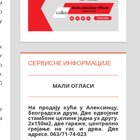
м
о
у
к
г
СЕРВИСНЕ ИНФОРМАЦИЈЕ
о
.
МАЛИ ОГЛАСИ
0
На продају кућа у Алексинцу,
београдски друм. Две одвојене
е
стамбене целине једна уз другу.
2х150м2, две гараже, централно
а
грејање на гас и дрва. Две
адресе. 063/71-74-023