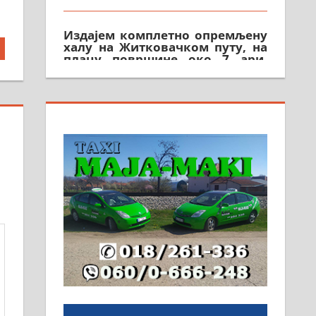
Издајем комплетно опремљену
халу на Житковачком путу, на
плацу површине око 7 ари.
064/321-80-51; 063/102-35-25
На продају легализована, нова,
незавршена кућа површине 160
м2 са плацем од 8 ари у
Зеленом виру у Алексинцу.
Могућа замена. 064/21-63-584
ПОСЛОВНИ ОГЛАСИ
Рудник и флотација Рудник
д.о.о. Рудник запошљава 20
помоћника рудара. Услови:
Основна школа, пожељно
радно искуство на истим и
сличним пословима, али не и