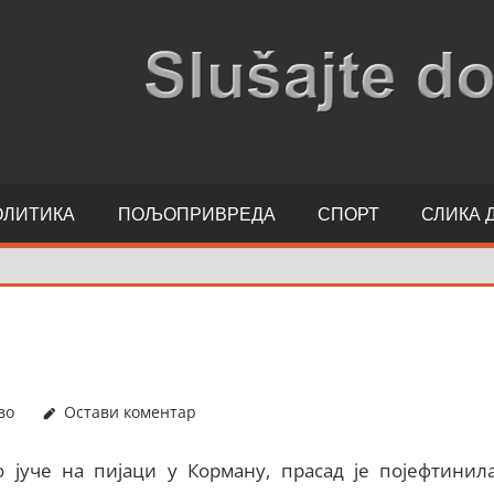
ОЛИТИКА
ПОЉОПРИВРЕДА
СПОРТ
СЛИКА 
во
Остави коментар
о јуче на пијаци у Корману, прасад је појефтинила