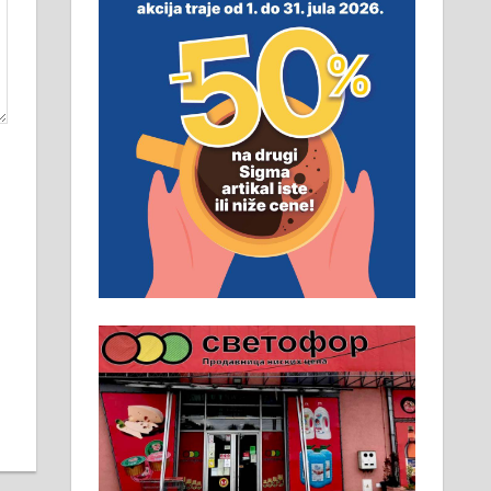
неопходан услов. Обезбеђен
смештај, превоз, исхрана.
032/57-41-122 – локал 22
Пружам услуге завршних
радова у грађевини,
хидроизолације и молерских
радова. 061/25-28-058
Ало таксију потребан возач са Б
категоријом. 064/02-85-511
Потребна два радника за рад на
стоваришту „Липа промет” у
Алексинцу. За више
информација доћи лично на
стовариште у улици Максима
Горког 26 сваког радног дана од
8 до 15 часова. 063/465-045