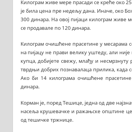
Килограм живе мере прасади се креће око 25
је била цена пре недељу дана. Иначе, око Бо
300 динара. На овој пијаци килограм живе м
се продавале по 120 динара.
Килограм очишћене прасетине у месарама се
на пијацу не прави велику уштеду, али није
купца, добијете свежу, млађу и несмрзнуту 
тврдњи добрих познавалаца прилика, када с
Ако би 14 килограма очишћене прасетине
динара.
Корман је, поред Тешице, једна од две најзн
насеља крушевачке и ражањске општине цена
од тешичке тржнице.