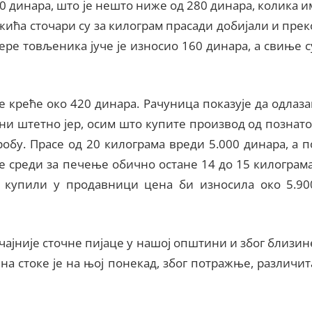
0 динара, што је нешто ниже од 280 динара, колика и
жића сточари су за килограм прасади добијали и прек
ере товљеника јуче је износио 160 динара, а свиње с
 креће око 420 динара. Рачуница показује да одлаза
 ни штетно јер, осим што купите производ од познато
робу. Прасе од 20 килограма вреди 5.000 динара, а п
е среди за печење обично остане 14 до 15 килограма
 купили у продавници цена би износила око 5.90
ачајније сточне пијаце у нашој општини и због близин
 стоке је на њој понекад, због потражње, различит