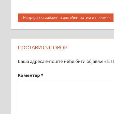
Кретање
Previous
Напредак ослабљен и оштећен, затим и поражен
Post:
чланка
ПОСТАВИ ОДГОВОР
Ваша адреса е-поште неће бити објављена.
Н
Коментар
*