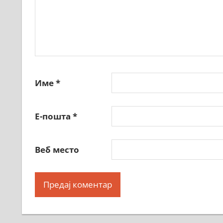
Име
*
Е-пошта
*
Веб место