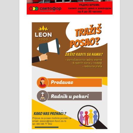
Чистим све врсте димњака.
061/32-13-445