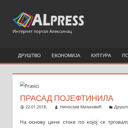
Skip
to
content
Интернет портал Алексинац
ДРУШТВО
ЕКОНОМИЈА
КУЛТУРА
П
ПРАСАД ПОЈЕФТИНИЛА
22.01.2018.
Нинослав Миљковић
Друшт
На основу цене стоке по којој се трговал