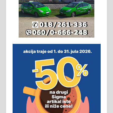
Издајем комплетно опремљену
халу на Житковачком путу, на
плацу површине око 7 ари.
064/321-80-51; 063/102-35-25
На продају легализована, нова,
незавршена кућа површине 160
м2 са плацем од 8 ари у Зеленом
виру у Алексинцу. Могућа
замена. 064/21-63-584
ПОСЛОВНИ ОГЛАСИ
Рудник и флотација Рудник
д.о.о. Рудник запошљава 20
помоћника рудара. Услови:
Основна школа, пожељно радно
искуство на истим и сличним