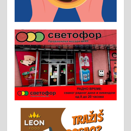
пословима, али не и неопходан
услов. Обезбеђен смештај,
превоз, исхрана. 032/57-41-122 –
локал 22
Пружам услуге завршних радова
у грађевини, хидроизолације и
молерских радова. 061/25-28-058
Ало таксију потребан возач са Б
категоријом. 064/02-85-511
Потребна два радника за рад на
стоваришту „Липа промет” у
Алексинцу. За више
информација доћи лично на
стовариште у улици Максима
Горког 26 сваког радног дана од
8 до 15 часова. 063/465-045