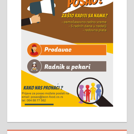
Чистим све врсте димњака.
061/32-13-445