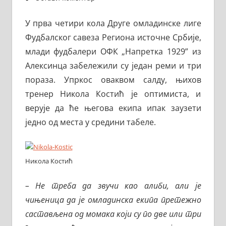
У прва четири кола Друге омладинске лиге
Фудбалског савеза Региона источне Србије,
млади фудбалери ОФК „Напретка 1929” из
Алексинца забележили су један реми и три
пораза. Упркос оваквом салду, њихов
тренер Никола Костић је оптимиста, и
верује да ће његова екипа ипак заузети
једно од места у средини табеле.
Никола Костић
– Не треба да звучи као алиби, али је
чињеница да је омладинска екипа претежно
састављена од момака који су по две или три