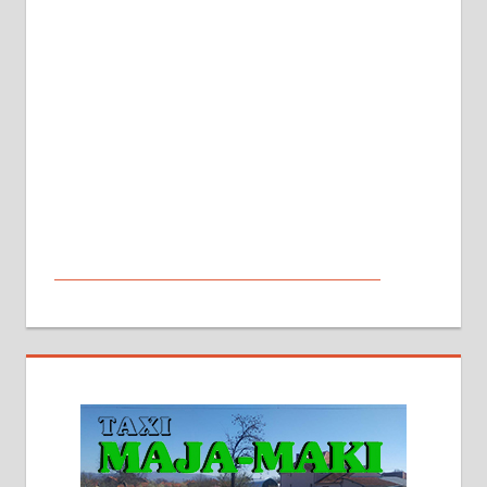
МАЛИ ОГЛАСИ
На продају кућа у Алексинцу,
београдски друм. Две одвојене
стамбене целине једна уз другу.
2х150м2, две гараже, централно
грејање на гас и дрва. Две
адресе. 063/71-74-023