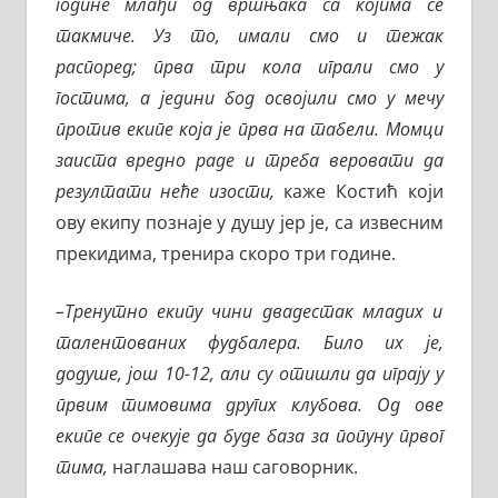
године млађи од вршњака са којима се
такмиче. Уз то, имали смо и тежак
распоред; прва три кола играли смо у
гостима, а једини бод освојили смо у мечу
против екипе која је прва на табели. Момци
заиста вредно раде и треба веровати да
резултати неће изости,
каже Костић који
ову екипу познаје у душу јер је, са извесним
прекидима, тренира скоро три године.
–Тренутно екипу чини двадестак младих и
талентованих фудбалера. Било их је,
додуше, још 10-12, али су отишли да играју у
првим тимовима других клубова. Од ове
екипе се очекује да буде база за попуну првог
тима,
наглашава наш саговорник.