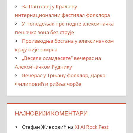
За Пантелеј у Краљеву
интернационални фестивал фолклора
У понедељак пре подне алексиначка
пешачка зона без струје
Производња бостана у алексиначком
крају није замрла
„Веселе осамдесете” вечерас на
Алексиначком Руднику
Вечерас у Трњану фолклор, Дарко
Филиповић и рибља чорба
НАЈНОВИЈИ КОМЕНТАРИ
Стефан Живковић
на
XI Al Rock Fest: