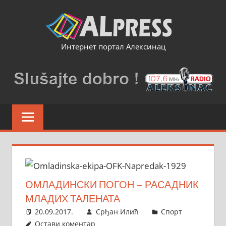
Skip
to
content
Интернет портал Алексинац
ОМЛАДИНСКИ ПОГОН – РАСАДНИК
МЛАДИХ ТАЛЕНАТА
20.09.2017.
Срђан Илић
Спорт
Остави коментар