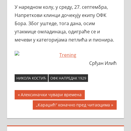
У наредном колу, у среду, 27. септембра,
Напреткови клинци дочекују екипу ОФК
Бора. Због уштеде, тога дана, осим
утакмице омладинаца, одиграће се и
мечеви у категоријама петлића и пионира.
Срђан Илић
НИКОЛА КОСТИЋ
ОФК НАПРЕДАК 1929
Кретање
Previous
Алексиначки чувари времена
Post:
чланка
Next
„Караџић“ коначно пред читаоцима
Post: