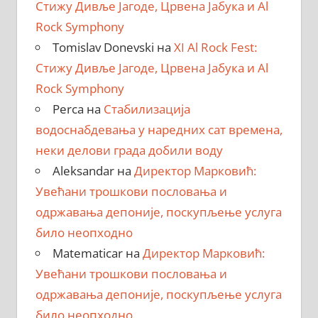
Стижу Дивље Јагоде, Црвена Јабука и Al
Rock Symphony
Tomislav Donevski
на
XI Al Rock Fest:
Стижу Дивље Јагоде, Црвена Јабука и Al
Rock Symphony
Perca
на
Стабилизација
водоснабдевања у наредних сат времена,
неки делови града добили воду
Aleksandar
на
Директор Марковић:
Увећани трошкови пословања и
одржавања депоније, поскупљење услуга
било неопходно
Matematicar
на
Директор Марковић:
Увећани трошкови пословања и
одржавања депоније, поскупљење услуга
било неопходно