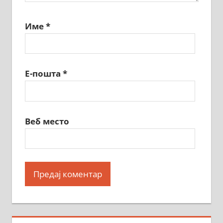
Име
*
Е-пошта
*
Веб место