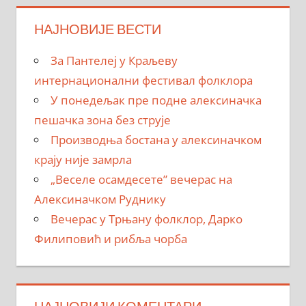
НАЈНОВИЈЕ ВЕСТИ
За Пантелеј у Краљеву
интернационални фестивал фолклора
У понедељак пре подне алексиначка
пешачка зона без струје
Производња бостана у алексиначком
крају није замрла
„Веселе осамдесете” вечерас на
Алексиначком Руднику
Вечерас у Трњану фолклор, Дарко
Филиповић и рибља чорба