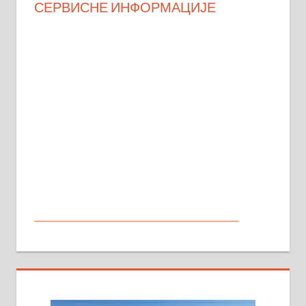
СЕРВИСНЕ ИНФОРМАЦИЈЕ
МАЛИ ОГЛАСИ
На продају кућа у Алексинцу,
београдски друм. Две одвојене
стамбене целине једна уз другу.