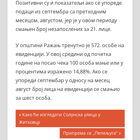
Позитивни су и показатељи ако се упореде
подаци из септембра са претходним
месецом, августом, јер је у овом периоду
смањен број незапослених за 21. лице.
У општини Ражањ тренутно је 572. особе на
евиденцији. У овој средини од почетка
године на посао чека 100 особа мање или у
процентима изражено 14,88%. Ако се
упореди септембар у односу на месец
август број лица на евиденцији се смањио
за шест особа.
Кретање
Previous
Како ће изгледати Солунска улица у
Post:
Житковцу
чланка
Next
Припрема се „Пепељуга”