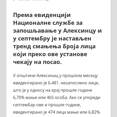
Према евиденцији
Националне службе за
запошљавање у Алексинцу и
у септембру је настављен
тренд смањења броја лица
који преко ове установе
чекају на посао.
У општини Алексинац у прошлом месецу
евидентирано је 6.481. незапослено лице,
што је у односу на крај прошле године
6,70% мање или 465 особа. Ако се упореди
септембар ове и прошле године,
евидентирано је 474 лица мање или 6,82%.