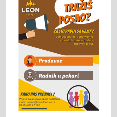
стовариште у улици Максима
Горког 26 сваког радног дана од
8 до 15 часова. 063/465-045
Чистим све врсте димњака.
061/32-13-445