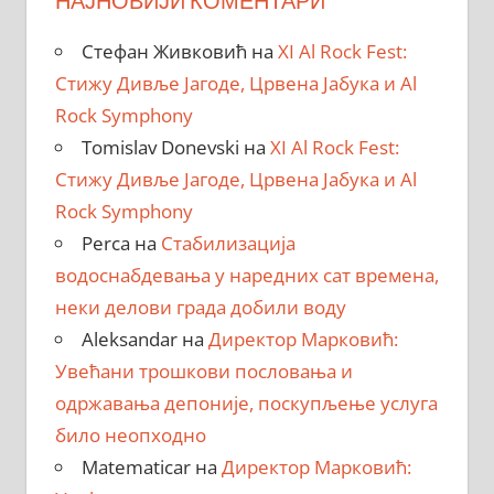
НАЈНОВИЈИ КОМЕНТАРИ
Стефан Живковић
на
XI Al Rock Fest:
Стижу Дивље Јагоде, Црвена Јабука и Al
Rock Symphony
Tomislav Donevski
на
XI Al Rock Fest:
Стижу Дивље Јагоде, Црвена Јабука и Al
Rock Symphony
Perca
на
Стабилизација
водоснабдевања у наредних сат времена,
неки делови града добили воду
Aleksandar
на
Директор Марковић:
Увећани трошкови пословања и
одржавања депоније, поскупљење услуга
било неопходно
Matematicar
на
Директор Марковић: