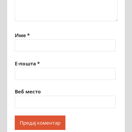
Име
*
Е-пошта
*
Веб место