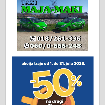
2х150м2, две гараже, централно
грејање на гас и дрва. Две
адресе. 063/71-74-023
Издајем комплетно опремљену
халу на Житковачком путу, на
плацу површине око 7 ари.
064/321-80-51; 063/102-35-25
На продају легализована, нова,
незавршена кућа површине 160
м2 са плацем од 8 ари у Зеленом
виру у Алексинцу. Могућа
замена. 064/21-63-584
ПОСЛОВНИ ОГЛАСИ
Рудник и флотација Рудник