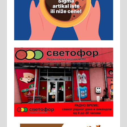
д.о.о. Рудник запошљава 20
помоћника рудара. Услови:
Основна школа, пожељно радно
искуство на истим и сличним
пословима, али не и неопходан
услов. Обезбеђен смештај,
превоз, исхрана. 032/57-41-122 –
локал 22
Пружам услуге завршних радова
у грађевини, хидроизолације и
молерских радова. 061/25-28-058
Ало таксију потребан возач са Б
категоријом. 064/02-85-511
Потребна два радника за рад на
стоваришту „Липа промет” у
Алексинцу. За више
информација доћи лично на