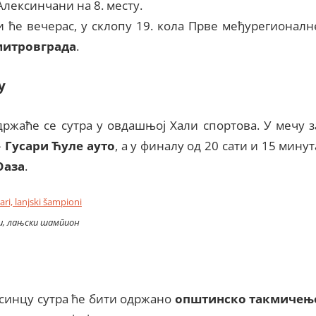
Алексинчани на 8. месту.
и ће вечерас, у склопу 19. кола Прве међурегионалн
итровграда
.
у
ржаће се сутра у овдашњој Хали спортова. У мечу з
–
Гусари Ћуле ауто
, а у финалу од 20 сати и 15 минут
Оаза
.
и, лањски шампион
синцу сутра ће бити одржано
општинско такмичењ