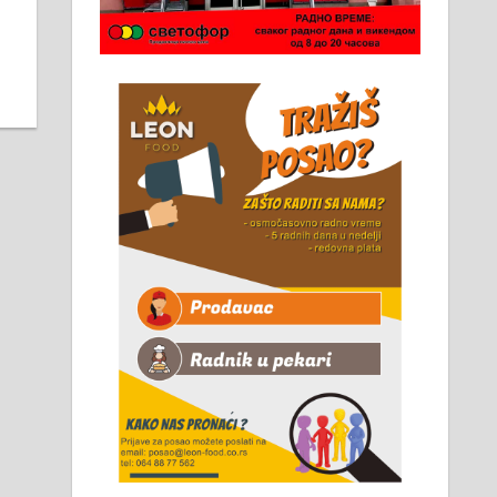
Чистим све врсте димњака.
061/32-13-445