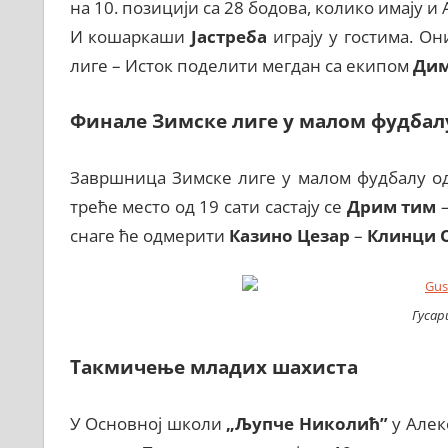
на 10. позицији са 28 бодова, колико имају и 
И кошаркаши
Јастреба
играју у гостима. Он
лиге – Исток поделити мегдан са екипом
Дим
Финале Зимске лиге у малом фудбал
Завршница Зимске лиге у малом фудбалу од
треће место од 19 сати састају се
Дрим тим
снаге ће одмерити
Казино Цезар
–
Клинци 
Гусар
Такмичење младих шахиста
У Основној школи
„Љупче Николић”
у Алек