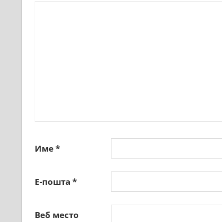
Име
*
Е-пошта
*
Веб место