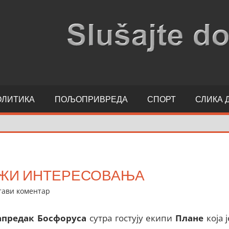
ОЛИТИКА
ПОЉОПРИВРЕДА
СПОРТ
СЛИКА 
ИЖИ ИНТЕРЕСОВАЊА
тави коментар
апредак Босфоруса
сутра гостују екипи
Плане
која ј