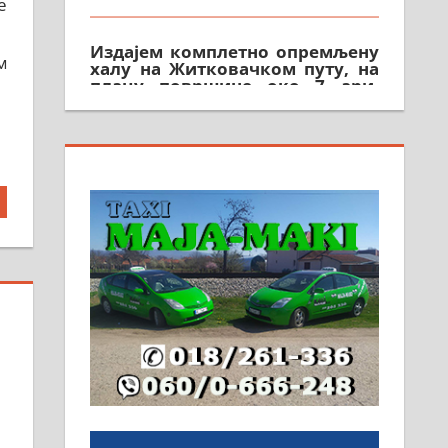
е
Издајем комплетно опремљену
халу на Житковачком путу, на
м
плацу површине око 7 ари.
064/321-80-51; 063/102-35-25
На продају легализована, нова,
незавршена кућа површине 160
м2 са плацем од 8 ари у
Зеленом виру у Алексинцу.
Могућа замена. 064/21-63-584
ПОСЛОВНИ ОГЛАСИ
Рудник и флотација Рудник
д.о.о. Рудник запошљава 20
помоћника рудара. Услови:
Основна школа, пожељно
радно искуство на истим и
сличним пословима, али не и