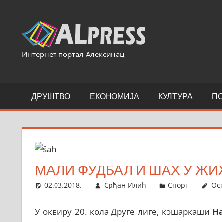
Skip
to
content
Интернет портал Алексинац
ДРУШТВО
ЕКОНОМИЈА
КУЛТУРА
П
МАЛИ ФУДБАЛ И ШАХ У Ж
02.03.2018.
Срђан Илић
Спорт
Ос
У оквиру 20. кола Друге лиге, кошаркаши
Н