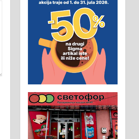
неопходан услов. Обезбеђен
смештај, превоз, исхрана.
032/57-41-122 – локал 22
Пружам услуге завршних
радова у грађевини,
хидроизолације и молерских
радова. 061/25-28-058
Ало таксију потребан возач са Б
категоријом. 064/02-85-511
Потребна два радника за рад на
стоваришту „Липа промет” у
Алексинцу. За више
информација доћи лично на
стовариште у улици Максима
Горког 26 сваког радног дана од
8 до 15 часова. 063/465-045