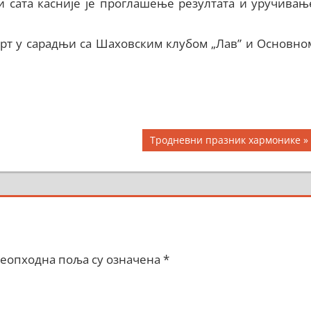
и сата касније је проглашење резултата и уручивањ
орт у сарадњи са Шаховским клубом „Лав” и Основно
Next
Тродневни празник хармонике
Post:
еопходна поља су означена
*