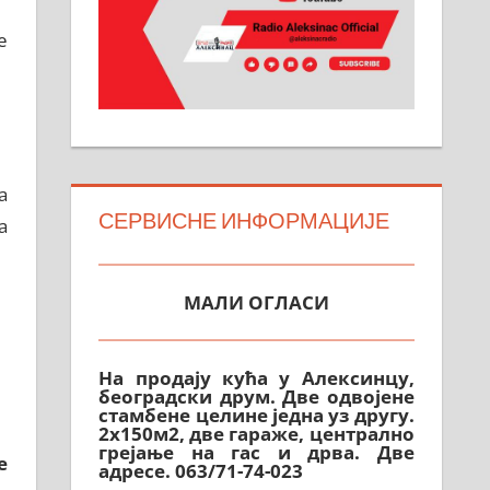
е
а
СЕРВИСНЕ ИНФОРМАЦИЈЕ
а
МАЛИ ОГЛАСИ
На продају кућа у Алексинцу,
београдски друм. Две одвојене
стамбене целине једна уз другу.
2х150м2, две гараже, централно
грејање на гас и дрва. Две
адресе. 063/71-74-023
е