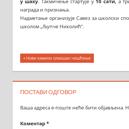
у шаху
. Такмичење стартује у
10 сати,
а тр
награда и признања.
Надметање организује Савез за школски сп
школом „Љупче Николић”.
Кретање
Previous
Нови камион олакшао чишћење
Post:
чланка
ПОСТАВИ ОДГОВОР
Ваша адреса е-поште неће бити објављена.
Н
Коментар
*