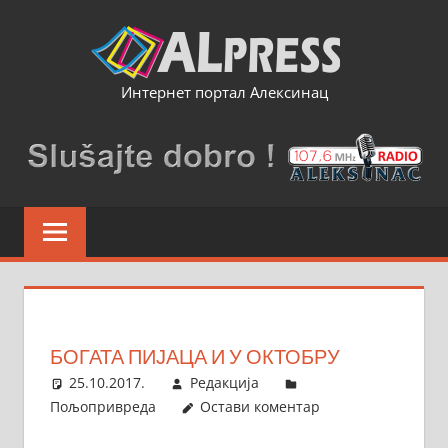
Skip
to
content
Интернет портал Алексинац
БОГАТА ПИЈАЦА И У ОКТОБРУ
25.10.2017.
Редакција
Пољопривреда
Остави коментар