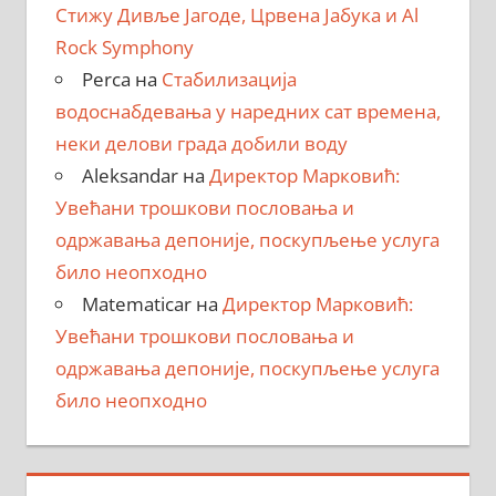
Стижу Дивље Јагоде, Црвена Јабука и Al
Rock Symphony
Perca
на
Стабилизација
водоснабдевања у наредних сат времена,
неки делови града добили воду
Aleksandar
на
Директор Марковић:
Увећани трошкови пословања и
одржавања депоније, поскупљење услуга
било неопходно
Matematicar
на
Директор Марковић:
Увећани трошкови пословања и
одржавања депоније, поскупљење услуга
било неопходно