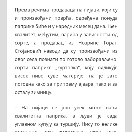
Према речима продаваца на пијаци, који су
и произвођачи поврћа, одређена понуда
паприке биће и у наредних месец дана. Њен
квалитет, међутим, варира у зависности од
сорте, а продавац из Нозрине Горан
Стојановић наводи да су произвођачи из
овог села познати по готово заборављеној
сорти паприке „куртовка“, коју одликује
висок ниво суве материје, па је зато
погодна како за припрему ајвара, тако и за
осталу зимницу.
– На пијаци се још увек може наћи
квалитетна паприка, а људи је сада
углавном купују за туршију. Нису то велике