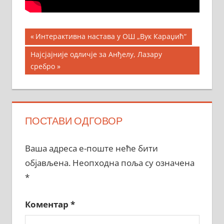
Кретање
Previous
Интерактивна настава у ОШ „Вук Караџић“
Post:
чланка
Next
Најсјајније одличје за Анђелу, Лазару
Post:
сребро
ПОСТАВИ ОДГОВОР
Ваша адреса е-поште неће бити
објављена.
Неопходна поља су означена
*
Коментар
*