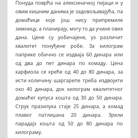
Понуда поврћа на алексиначкој пијаци и у
овим кишним данима је задовољавајућа, па
домаћице које још нису припремиле
зимницу, а планирају, могу то да учине ових
дана. Цене су уобичајене, уз различит
квалитет понуђене робе. За килограм
паприке обично се издваја 60 динара или
од два до пет динара по комаду. Цена
карфиола се креће од 40 до 80 динара, за
исти количину шаргарепе треба издвојити
око 40 динара, док килограм квалитетног
домаћег купуса кошта од 30 до 50 динара.
Струк празилука стаје 25 динара, а комад
плавог патлиџана 20 динара. Зрели
парадајз кошта од 50 до 80 динара по
килограму.