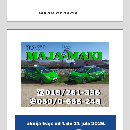
МАЛИ ОГЛАСИ
На продају кућа у Алексинцу,
београдски друм. Две одвојене
стамбене целине једна уз другу.
2х150м2, две гараже, централно
грејање на гас и дрва. Две
адресе. 063/71-74-023
Издајем комплетно опремљену
халу на Житковачком путу, на
плацу површине око 7 ари.
064/321-80-51; 063/102-35-25
На продају легализована, нова,
незавршена кућа површине 160
м2 са плацем од 8 ари у Зеленом
виру у Алексинцу. Могућа
замена. 064/21-63-584