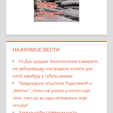
НАЈНОВИЈЕ ВЕСТИ
Уз Дан рудара: Алексиначки камарати
не заборављају настрадале колеге док
хлеб зарађују у туђим јамама
Председник општине Радичевић о
„Магни”: „Нико не улаже у погон који
гаси, тако да за сада затварање није
опција”
Захваљујући Црвеном крсту