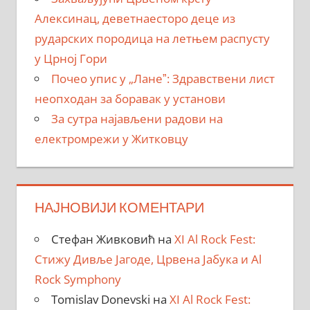
Алексинац, деветнаесторо деце из
рударских породица на летњем распусту
у Црној Гори
Почео упис у „Ланеˮ: Здравствени лист
неопходан за боравак у установи
За сутра најављени радови на
електромрежи у Житковцу
НАЈНОВИЈИ КОМЕНТАРИ
Стефан Живковић
на
XI Al Rock Fest:
Стижу Дивље Јагоде, Црвена Јабука и Al
Rock Symphony
Tomislav Donevski
на
XI Al Rock Fest: