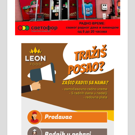
категоријом. 064/02-85-511
Потребна два радника за рад на
стоваришту „Липа промет” у
Алексинцу. За више
информација доћи лично на
стовариште у улици Максима
Горког 26 сваког радног дана од
8 до 15 часова. 063/465-045
Чистим све врсте димњака.
061/32-13-445