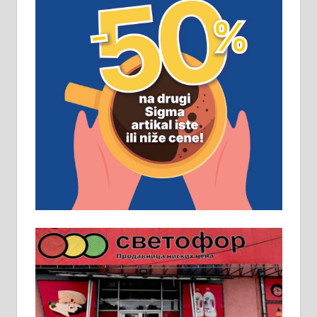
ПОСЛОВНИ ОГЛАСИ
Рудник и флотација Рудник
д.о.о. Рудник запошљава 20
помоћника рудара. Услови:
Основна школа, пожељно радно
искуство на истим и сличним
пословима, али не и неопходан
услов. Обезбеђен смештај,
превоз, исхрана. 032/57-41-122 –
локал 22
Пружам услуге завршних радова
у грађевини, хидроизолације и
молерских радова. 061/25-28-058
Ало таксију потребан возач са Б