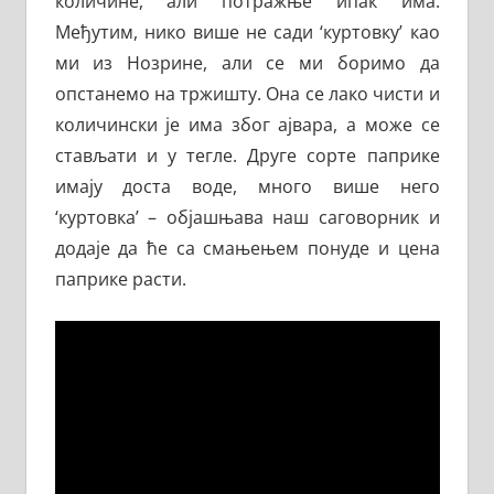
количине, али потражње ипак има.
Међутим, нико више не сади ‘куртовку’ као
ми из Нозрине, али се ми боримо да
опстанемо на тржишту. Она се лако чисти и
количински је има због ајвара, а може се
стављати и у тегле. Друге сорте паприке
имају доста воде, много више него
‘куртовка’ – објашњава наш саговорник и
додаје да ће са смањењем понуде и цена
паприке расти.