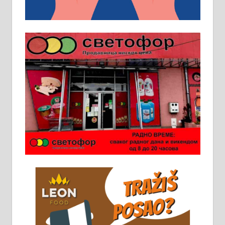
у грађевини, хидроизолације и
молерских радова. 061/25-28-058
Ало таксију потребан возач са Б
категоријом. 064/02-85-511
Потребна два радника за рад на
стоваришту „Липа промет” у
Алексинцу. За више
информација доћи лично на
стовариште у улици Максима
Горког 26 сваког радног дана од
8 до 15 часова. 063/465-045
Чистим све врсте димњака.
061/32-13-445