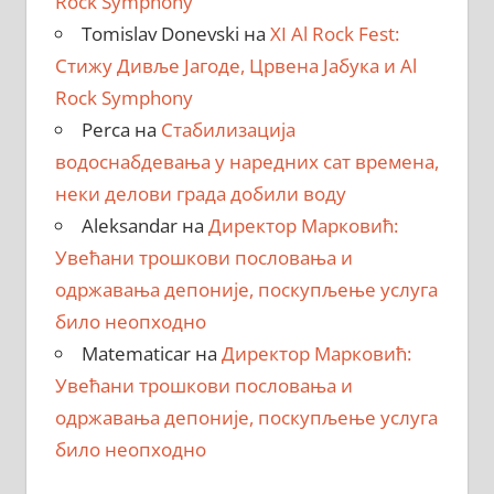
Rock Symphony
Tomislav Donevski
на
XI Al Rock Fest:
Стижу Дивље Јагоде, Црвена Јабука и Al
Rock Symphony
Perca
на
Стабилизација
водоснабдевања у наредних сат времена,
неки делови града добили воду
Aleksandar
на
Директор Марковић:
Увећани трошкови пословања и
одржавања депоније, поскупљење услуга
било неопходно
Matematicar
на
Директор Марковић:
Увећани трошкови пословања и
одржавања депоније, поскупљење услуга
било неопходно