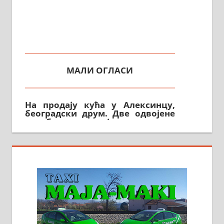
МАЛИ ОГЛАСИ
На продају кућа у Алексинцу,
београдски друм. Две одвојене
стамбене целине једна уз другу.
2х150м2, две гараже, централно
грејање на гас и дрва. Две
адресе. 063/71-74-023
Издајем комплетно опремљену
халу на Житковачком путу, на
плацу површине око 7 ари.
064/321-80-51; 063/102-35-25