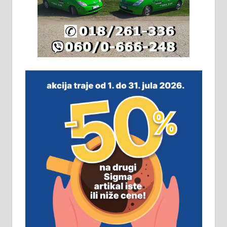
На продају легализована, нова,
незавршена кућа површине 160
м2 са плацем од 8 ари у Зеленом
виру у Алексинцу. Могућа
замена. 064/21-63-584
ПОСЛОВНИ ОГЛАСИ
Рудник и флотација Рудник
д.о.о. Рудник запошљава 20
помоћника рудара. Услови:
Основна школа, пожељно радно
искуство на истим и сличним
пословима, али не и неопходан
услов. Обезбеђен смештај,
превоз, исхрана. 032/57-41-122 –
локал 22
Пружам услуге завршних радова