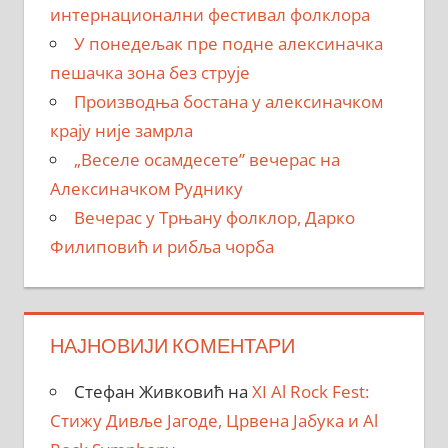
интернационални фестивал фолклора
У понедељак пре подне алексиначка
пешачка зона без струје
Производња бостана у алексиначком
крају није замрла
„Веселе осамдесете” вечерас на
Алексиначком Руднику
Вечерас у Трњану фолклор, Дарко
Филиповић и рибља чорба
НАЈНОВИЈИ КОМЕНТАРИ
Стефан Живковић
на
XI Al Rock Fest:
Стижу Дивље Јагоде, Црвена Јабука и Al