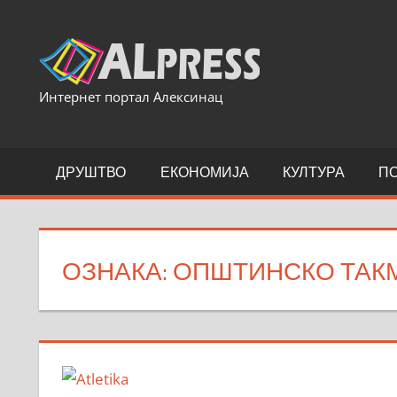
Skip
to
content
Интернет портал Алексинац
ДРУШТВО
ЕКОНОМИЈА
КУЛТУРА
П
ОЗНАКА:
ОПШТИНСКО ТАК