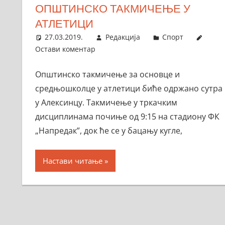
ОПШТИНСКО ТАКМИЧЕЊЕ У
АТЛЕТИЦИ
27.03.2019.
Редакција
Спорт
Остави коментар
Општинско такмичење за основце и
средњошколце у атлетици биће одржано сутра
у Алексинцу. Такмичење у тркачким
дисциплинама почиње од 9:15 на стадиону ФК
„Напредак”, док ће се у бацању кугле,
Настави читање