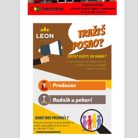
Чистим све врсте димњака.
061/32-13-445