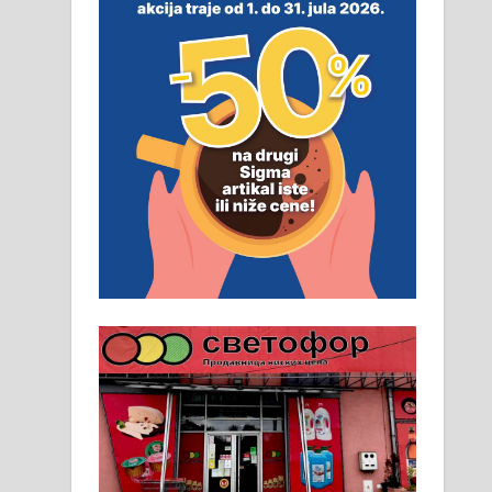
неопходан услов. Обезбеђен
смештај, превоз, исхрана.
032/57-41-122 – локал 22
Пружам услуге завршних
радова у грађевини,
хидроизолације и молерских
радова. 061/25-28-058
Ало таксију потребан возач са Б
категоријом. 064/02-85-511
Потребна два радника за рад на
стоваришту „Липа промет” у
Алексинцу. За више
информација доћи лично на
стовариште у улици Максима
Горког 26 сваког радног дана од
8 до 15 часова. 063/465-045