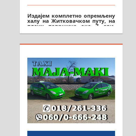
Издајем комплетно опремљену
халу на Житковачком путу, на
плацу површине око 7 ари.
064/321-80-51; 063/102-35-25
На продају легализована, нова,
незавршена кућа површине 160
м2 са плацем од 8 ари у
Зеленом виру у Алексинцу.
Могућа замена. 064/21-63-584
ПОСЛОВНИ ОГЛАСИ
Рудник и флотација Рудник
д.о.о. Рудник запошљава 20
помоћника рудара. Услови:
Основна школа, пожељно
радно искуство на истим и
сличним пословима, али не и