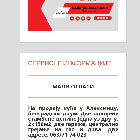
СЕРВИСНЕ ИНФОРМАЦИЈЕ
МАЛИ ОГЛАСИ
На продају кућа у Алексинцу,
београдски друм. Две одвојене
стамбене целине једна уз другу.
2х150м2, две гараже, централно
грејање на гас и дрва. Две
адресе. 063/71-74-023