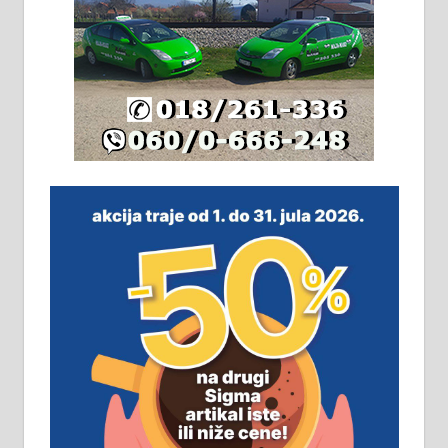
Издајем комплетно опремљену
халу на Житковачком путу, на
плацу површине око 7 ари.
064/321-80-51; 063/102-35-25
На продају легализована, нова,
незавршена кућа површине 160
м2 са плацем од 8 ари у Зеленом
виру у Алексинцу. Могућа
замена. 064/21-63-584
ПОСЛОВНИ ОГЛАСИ
Рудник и флотација Рудник
д.о.о. Рудник запошљава 20
помоћника рудара. Услови:
Основна школа, пожељно радно