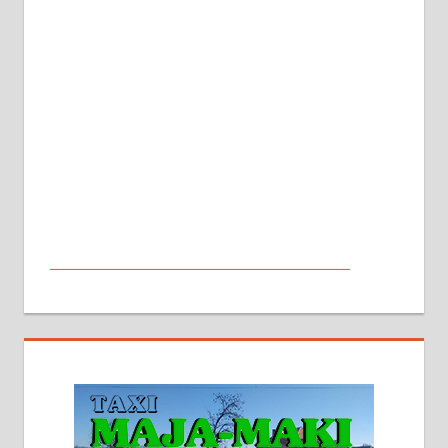
МАЛИ ОГЛАСИ
На продају кућа у Алексинцу,
београдски друм. Две одвојене
стамбене целине једна уз другу.
2х150м2, две гараже, централно
грејање на гас и дрва. Две
адресе. 063/71-74-023