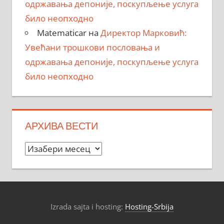
одржавања депоније, поскупљење услуга
било неопходно
Matematicar
на
Директор Марковић:
Увећани трошкови пословања и
одржавања депоније, поскупљење услуга
било неопходно
АРХИВА ВЕСТИ
Архива
вести
Izrada sajta i hosting:
Hosting-Srbija