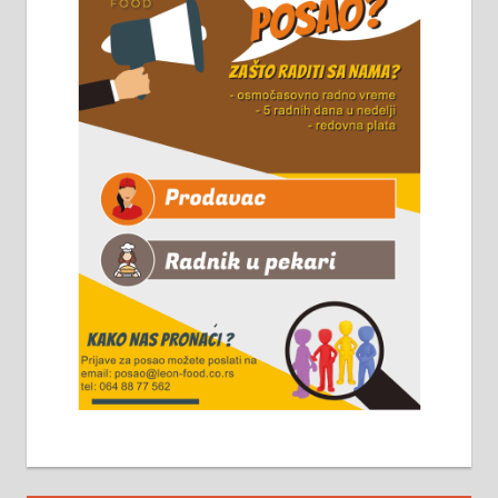
Чистим све врсте димњака.
061/32-13-445