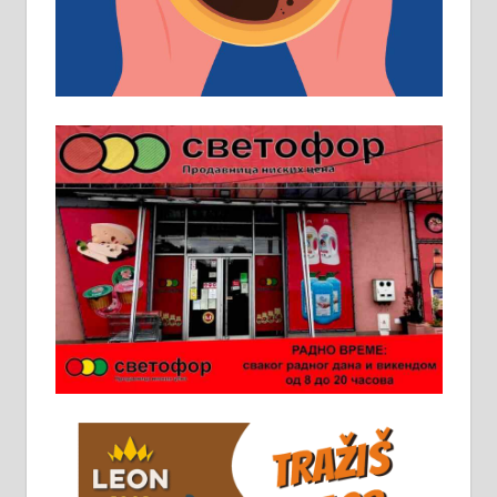
искуство на истим и сличним
пословима, али не и неопходан
услов. Обезбеђен смештај,
превоз, исхрана. 032/57-41-122 –
локал 22
Пружам услуге завршних радова
у грађевини, хидроизолације и
молерских радова. 061/25-28-058
Ало таксију потребан возач са Б
категоријом. 064/02-85-511
Потребна два радника за рад на
стоваришту „Липа промет” у
Алексинцу. За више
информација доћи лично на
стовариште у улици Максима
Горког 26 сваког радног дана од
8 до 15 часова. 063/465-045