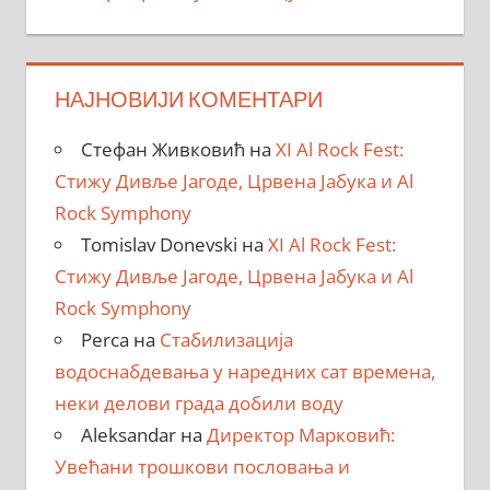
НАЈНОВИЈИ КОМЕНТАРИ
Стефан Живковић
на
XI Al Rock Fest:
Стижу Дивље Јагоде, Црвена Јабука и Al
Rock Symphony
Tomislav Donevski
на
XI Al Rock Fest:
Стижу Дивље Јагоде, Црвена Јабука и Al
Rock Symphony
Perca
на
Стабилизација
водоснабдевања у наредних сат времена,
неки делови града добили воду
Aleksandar
на
Директор Марковић:
Увећани трошкови пословања и