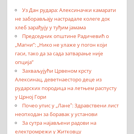
Уз Дан рудара: Алексиначки камарати
не заборављају настрадале колеге док
хлеб зарађују у туђим јамама
Председник општине Радичевић о
„Магни”: „Нико не улаже у погон који
гаси, тако да за сада затварање није
опција”
Захваљујући Црвеном крсту
Алексинац, деветнаесторо деце из
рударских породица на летњем распусту
у Црној Гори
Почео упис у „Ланеˮ: Здравствени лист
неопходан за боравак у установи
За сутра најављени радови на
електромрежи у Житковцу