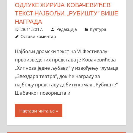
ОДЛУКЕ ЖИРИЈА: КОВАЧЕВИЋЕВ
ТЕКСТ НАЈБОЉИ, „РУБИШТУ” ВИШЕ
НАГРАДА
28.11.2017.
Редакција
Култура
Остави коментар
Најбољи драмски текст на VI Фестивалу
првоизведених представа је Ковачевићева
„Хипноза једне љубави” у извођењу глумаца
„Звездара театра”, док ће награду за
најбољу представу добити комад „Рубиште”
Шабачког позоришта и
Настави читање