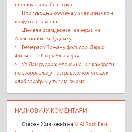
пешачка зона без струје
Производња бостана у алексиначком
крају није замрла
„Веселе осамдесете” вечерас на
Алексиначком Руднику
Вечерас у Трњану фолклор, Дарко
Филиповић и рибља чорба
Уз Дан рудара: Алексиначки камарати
не заборављају настрадале колеге док
хлеб зарађују у туђим јамама
НАЈНОВИЈИ КОМЕНТАРИ
Стефан Живковић
на
XI Al Rock Fest: