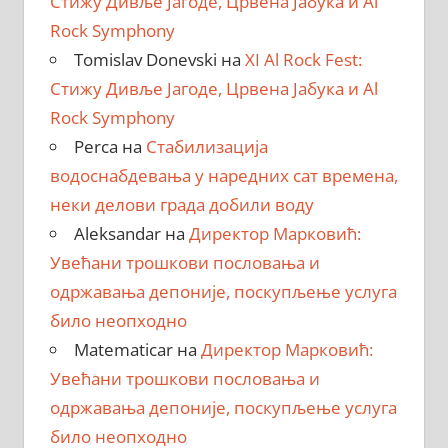
Стижу Дивље Јагоде, Црвена Јабука и Al
Rock Symphony
Tomislav Donevski
на
XI Al Rock Fest:
Стижу Дивље Јагоде, Црвена Јабука и Al
Rock Symphony
Perca
на
Стабилизација
водоснабдевања у наредних сат времена,
неки делови града добили воду
Aleksandar
на
Директор Марковић:
Увећани трошкови пословања и
одржавања депоније, поскупљење услуга
било неопходно
Matematicar
на
Директор Марковић:
Увећани трошкови пословања и
одржавања депоније, поскупљење услуга
било неопходно