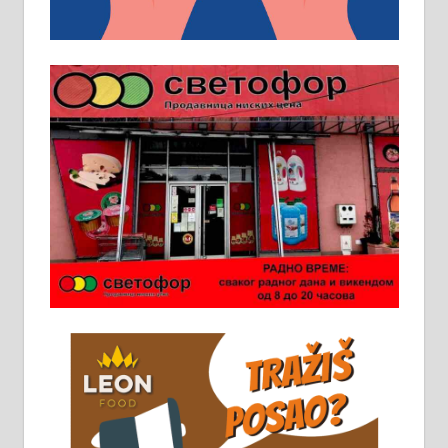
превоз, исхрана. 032/57-41-122 –
локал 22
Пружам услуге завршних радова
у грађевини, хидроизолације и
молерских радова. 061/25-28-058
Ало таксију потребан возач са Б
категоријом. 064/02-85-511
Потребна два радника за рад на
стоваришту „Липа промет” у
Алексинцу. За више
информација доћи лично на
стовариште у улици Максима
Горког 26 сваког радног дана од
8 до 15 часова. 063/465-045