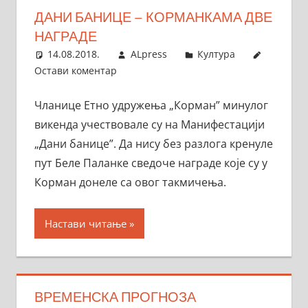
ДАНИ БАНИЦЕ – КОРМАНКАМА ДВЕ
НАГРАДЕ
14.08.2018.
ALpress
Култура
Остави коментар
Чланице Етно удружења „Корман” минулог
викенда учествовале су на Манифестацији
„Дани банице”. Да нису без разлога кренуле
пут Беле Паланке сведоче награде које су у
Корман донеле са овог такмичења.
Настави читање
ВРЕМЕНСКА ПРОГНОЗА