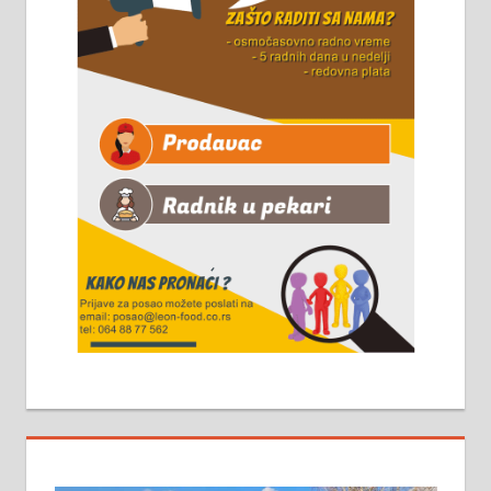
Чистим све врсте димњака.
061/32-13-445