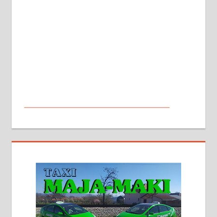
МАЛИ ОГЛАСИ
На продају кућа у Алексинцу,
београдски друм. Две одвојене
стамбене целине једна уз другу.
2х150м2, две гараже, централно
грејање на гас и дрва. Две
адресе. 063/71-74-023