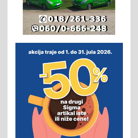
Издајем комплетно опремљену
халу на Житковачком путу, на
плацу површине око 7 ари.
064/321-80-51; 063/102-35-25
На продају легализована, нова,
незавршена кућа површине 160
м2 са плацем од 8 ари у Зеленом
виру у Алексинцу. Могућа
замена. 064/21-63-584
ПОСЛОВНИ ОГЛАСИ
Рудник и флотација Рудник
д.о.о. Рудник запошљава 20
помоћника рудара. Услови:
Основна школа, пожељно радно
искуство на истим и сличним
пословима, али не и неопходан
услов. Обезбеђен смештај,