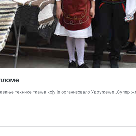
пломе
авање технике ткања коју је организовало Удружење „Супер жен
шена
а
а,
љене
оме