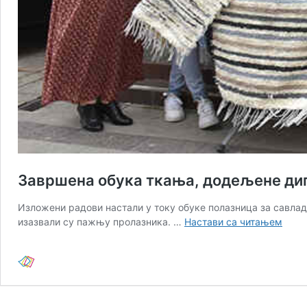
Завршена обука ткања, додељене ди
Изложени радови настали у току обуке полазница за савлад
Завр
изазвали су пажњу пролазника. …
Настави са читањем
обук
ткањ
доде
дипл