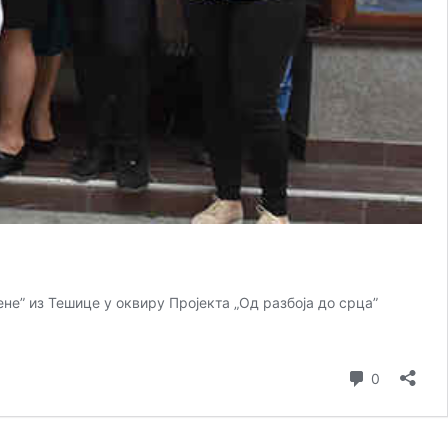
е” из Тешице у оквиру Пројекта „Од разбоја до срца”
коментар
0