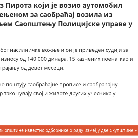
 Пирота који је возио аутомобил
ењеном за саобраћај возила из
шњем Саопштењу Полицијске управе у
због насилничке вожње и он је приведен судији за
 износу од 140.000 динара, 15 казнених поена, као и
трајању од девет месеци.
но поштују саобраћајне прописе и саобраћајну
р тако чувају свој и животе других учесника у
к општине известио одборнике о раду између две Скупштине