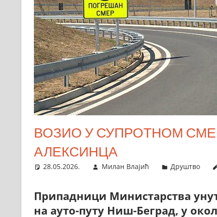
ВОЗИО У СУПРОТНОМ СМЕР
АЛЕКСИНЦА
28.05.2026.
Милан Влајић
Друштво
Припадници Министарства унут
на ауто-путу Ниш-Беград, у око