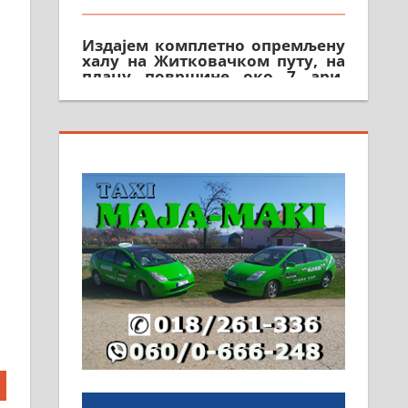
Издајем комплетно опремљену
халу на Житковачком путу, на
плацу површине око 7 ари.
064/321-80-51; 063/102-35-25
На продају легализована, нова,
незавршена кућа површине 160
м2 са плацем од 8 ари у
Зеленом виру у Алексинцу.
Могућа замена. 064/21-63-584
ПОСЛОВНИ ОГЛАСИ
Рудник и флотација Рудник
д.о.о. Рудник запошљава 20
помоћника рудара. Услови:
Основна школа, пожељно
радно искуство на истим и
сличним пословима, али не и