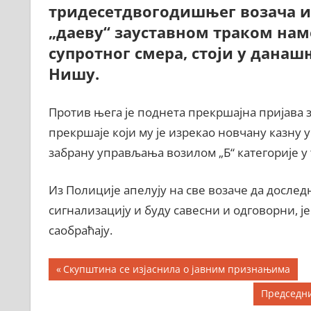
тридесетдвогодишњег возача из
„даеву“ зауставном траком нам
супротног смера, стоји у дана
Нишу.
Против њега је поднета прекршајна пријава 
прекршаје који му је изрекао новчану казну у
забрану управљања возилом „Б“ категорије у 
Из Полиције апелују на све возаче да дослед
сигнализацију и буду савесни и одговорни, је
саобраћају.
Кретање
Previous
Скупштина се изјаснила о јавним признањима
Post:
чланка
Next
Председни
Post: