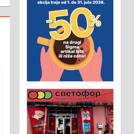
неопходан услов. Обезбеђен
смештај, превоз, исхрана.
032/57-41-122 – локал 22
Пружам услуге завршних
радова у грађевини,
хидроизолације и молерских
радова. 061/25-28-058
Ало таксију потребан возач са Б
категоријом. 064/02-85-511
Потребна два радника за рад на
стоваришту „Липа промет” у
Алексинцу. За више
информација доћи лично на
стовариште у улици Максима
Горког 26 сваког радног дана од
8 до 15 часова. 063/465-045