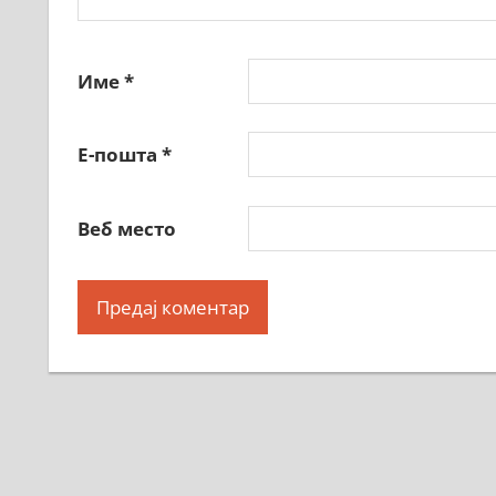
Име
*
Е-пошта
*
Веб место