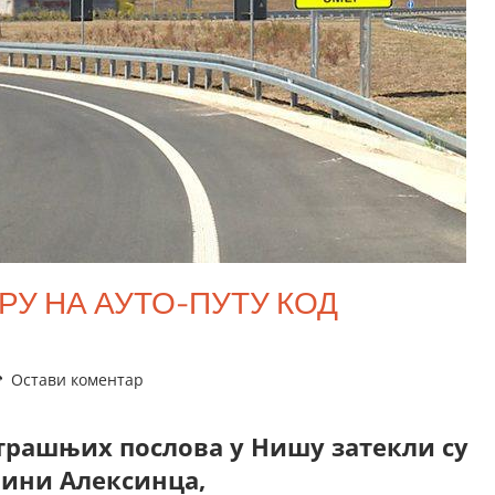
У НА АУТО-ПУТУ КОД
Остави коментар
рашњих послова у Нишу затекли су
лини Алексинца,