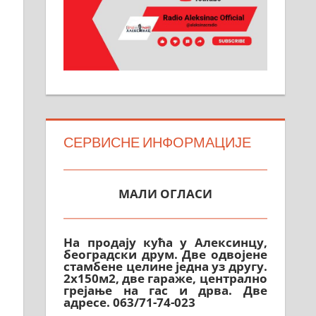
СЕРВИСНЕ ИНФОРМАЦИЈЕ
МАЛИ ОГЛАСИ
На продају кућа у Алексинцу,
београдски друм. Две одвојене
стамбене целине једна уз другу.
2х150м2, две гараже, централно
грејање на гас и дрва. Две
адресе. 063/71-74-023