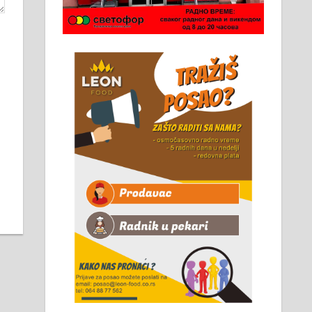
Чистим све врсте димњака.
061/32-13-445