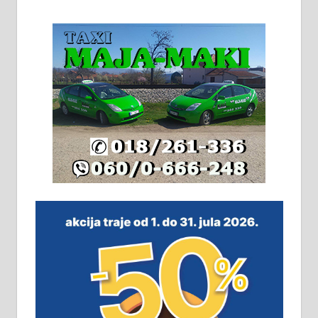
На продају кућа у Алексинцу,
београдски друм. Две одвојене
стамбене целине једна уз другу.
2х150м2, две гараже, централно
грејање на гас и дрва. Две
адресе. 063/71-74-023
Издајем комплетно опремљену
халу на Житковачком путу, на
плацу површине око 7 ари.
064/321-80-51; 063/102-35-25
На продају легализована, нова,
незавршена кућа површине 160
м2 са плацем од 8 ари у Зеленом
виру у Алексинцу. Могућа
замена. 064/21-63-584
ПОСЛОВНИ ОГЛАСИ