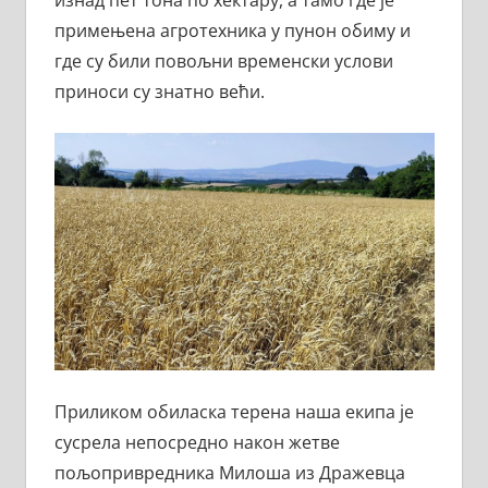
изнад пет тона по хектару, а тамо где је
примењена агротехника у пунон обиму и
где су били повољни временски услови
приноси су знатно већи.
Приликом обиласка терена наша екипа је
сусрела непосредно након жетве
пољопривредника Милоша из Дражевца