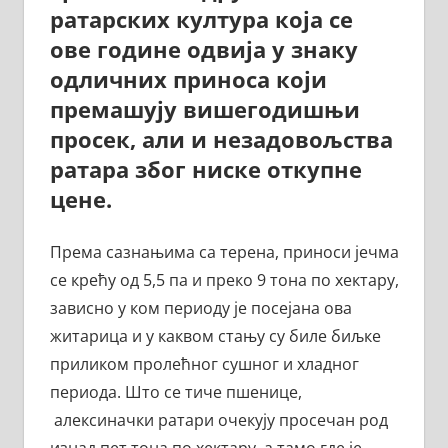
ратарских култура која се
ове године одвија у знаку
одличних приноса који
премашују вишегодишњи
просек, али и незадовољства
ратара због ниске откупне
цене.
Према сазнањима са терена, приноси јечма
се крећу од 5,5 па и преко 9 тона по хектару,
зависно у ком периоду је посејана ова
житарица и у каквом стању су биле биљке
приликом пролећног сушног и хладног
периода. Што се тиче пшенице,
алексиначки ратари очекују просечан род