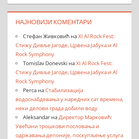
НАЈНОВИЈИ КОМЕНТАРИ
Стефан Живковић
на
XI Al Rock Fest:
Стижу Дивље Јагоде, Црвена Јабука и Al
Rock Symphony
Tomislav Donevski
на
XI Al Rock Fest:
Стижу Дивље Јагоде, Црвена Јабука и Al
Rock Symphony
Perca
на
Стабилизација
водоснабдевања у наредних сат времена,
неки делови града добили воду
Aleksandar
на
Директор Марковић:
Увећани трошкови пословања и
одржавања депоније, поскупљење услуга