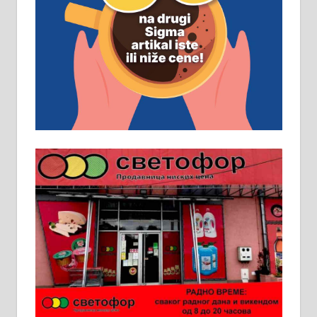
Рудник и флотација Рудник
д.о.о. Рудник запошљава 20
помоћника рудара. Услови:
Основна школа, пожељно радно
искуство на истим и сличним
пословима, али не и неопходан
услов. Обезбеђен смештај,
превоз, исхрана. 032/57-41-122 –
локал 22
Пружам услуге завршних радова
у грађевини, хидроизолације и
молерских радова. 061/25-28-058
Ало таксију потребан возач са Б
категоријом. 064/02-85-511
Потребна два радника за рад на
стоваришту „Липа промет” у