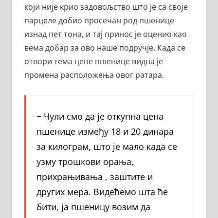
који није крио задовољство што је са своје
парцеле добио просечан род пшенице
изнад пет тона, и тај принос је оценио као
вема добар за ово наше подручје. Када се
отвори тема цене пшенице видна је
промена расположења овог ратара.
− Чули смо да је откупна цена
пшенице између 18 и 20 динара
за килограм, што је мало када се
узму трошкови орања,
прихрањивања , заштите и
других мера. Видећемо шта ће
бити, ја пшеницу возим да