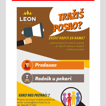
Алексинцу. За више
информација доћи лично на
стовариште у улици Максима
Горког 26 сваког радног дана од
8 до 15 часова. 063/465-045
Чистим све врсте димњака.
061/32-13-445