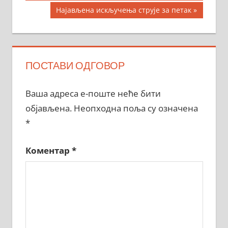
чланка
Next
Најављена искључења струје за петак
Post:
ПОСТАВИ ОДГОВОР
Ваша адреса е-поште неће бити
објављена.
Неопходна поља су означена
*
Коментар
*