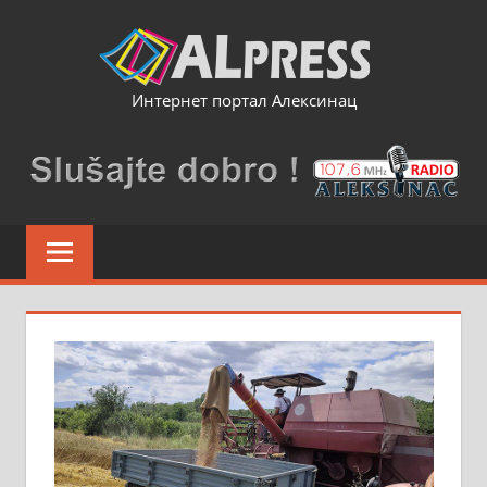
Skip
to
content
Интернет портал Алексинац