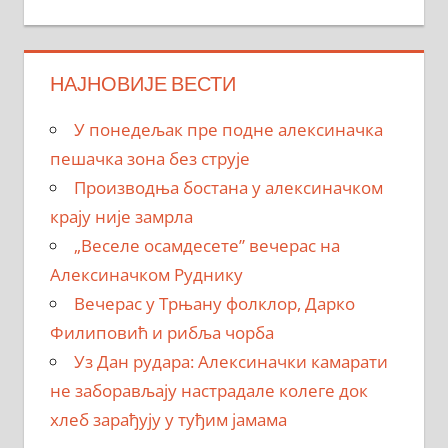
НАЈНОВИЈЕ ВЕСТИ
У понедељак пре подне алексиначка
пешачка зона без струје
Производња бостана у алексиначком
крају није замрла
„Веселе осамдесете” вечерас на
Алексиначком Руднику
Вечерас у Трњану фолклор, Дарко
Филиповић и рибља чорба
Уз Дан рудара: Алексиначки камарати
не заборављају настрадале колеге док
хлеб зарађују у туђим јамама