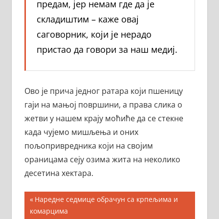
предам, јер немам где да је
складиштим – каже овај
саговорник, који је нерадо
пристао да говори за наш медиј.
Ово је прича једног ратара који пшеницу
гаји на мањој површини, а права слика о
жетви у нашем крају моћиће да се стекне
када чујемо мишљења и оних
пољопривредника који на својим
ораницама сеју озима жита на неколико
десетина хектара.
Кретање
Previous
Наредне седмице обрачун са крпељима и
Post:
комарцима