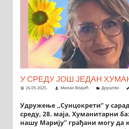
У СРЕДУ ЈОШ ЈЕДАН ХУМА
26.05.2025.
Милан Влајић
Друштво
Удружење ,,Сунцокрети“ у сара
среду, 28. маја, Хуманитарни ба
нашу Марију” грађани могу да 