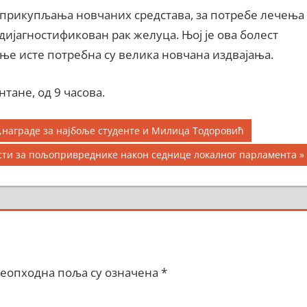
и прикупљања новчаних средстава, за потребе лечења
 дијагностификован рак желуца. Њој је ова болест
ње исте потребна су велика новчана издвајања.
тане, од 9 часова.
,награде за најбоље студенте и Милица Тодоровић
ести за пољопривреднике након седнице локалног парламента
еопходна поља су означена
*