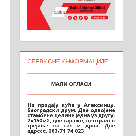
СЕРВИСНЕ ИНФОРМАЦИЈЕ
МАЛИ ОГЛАСИ
На продају кућа у Алексинцу,
београдски друм. Две одвојене
стамбене целине једна уз другу.
2х150м2, две гараже, централно
грејање на гас и дрва. Две
адресе. 063/71-74-023