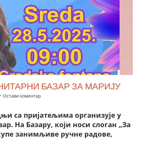
НИТАРНИ БАЗАР ЗА МАРИЈУ
Остави коментар
дњи са пријатељима организује у
зар. На Базару, који носи слоган „За
купе занимљиве ручне радове,