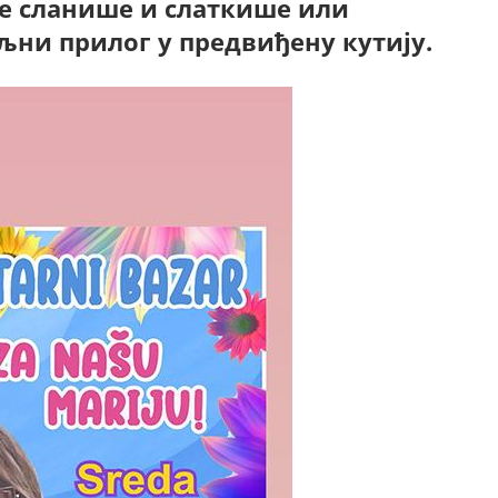
ће сланише и слаткише или
љни прилог у предвиђену кутију.