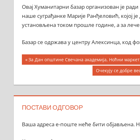
Овај Хуманитарни базар организован је рад
наше суграђанке Марије Ранђеловић, којој је
установљена током прошле године, а за лече
Базар се одржава у центру Алексинца, код фон
Кретање
Previous
За Дан општине Свечана академија, Ноћни маркет
Post:
чланка
Next
Очекују се добре в
Post:
ПОСТАВИ ОДГОВОР
Ваша адреса е-поште неће бити објављена.
Н