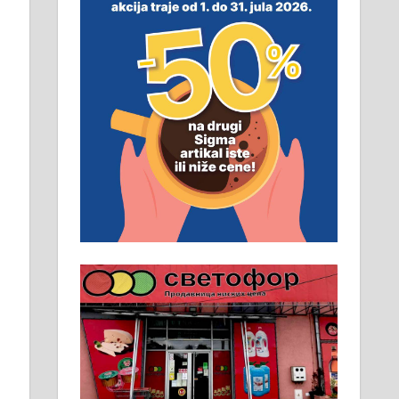
неопходан услов. Обезбеђен
смештај, превоз, исхрана.
032/57-41-122 – локал 22
Пружам услуге завршних
радова у грађевини,
хидроизолације и молерских
радова. 061/25-28-058
Ало таксију потребан возач са Б
категоријом. 064/02-85-511
Потребна два радника за рад на
стоваришту „Липа промет” у
Алексинцу. За више
информација доћи лично на
стовариште у улици Максима
Горког 26 сваког радног дана од
8 до 15 часова. 063/465-045