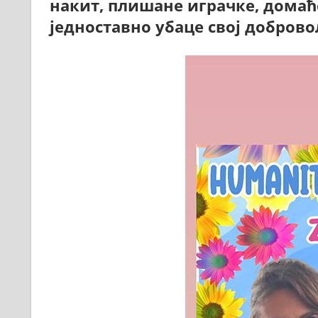
накит, плишане играчке, дома
једноставно убаце свој доброво