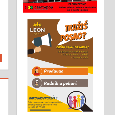
Чистим све врсте димњака.
061/32-13-445