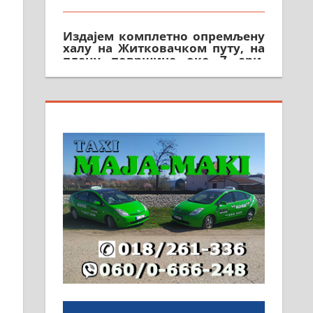
Издајем комплетно опремљену
халу на Житковачком путу, на
плацу површине око 7 ари.
064/321-80-51; 063/102-35-25
На продају легализована, нова,
незавршена кућа површине 160
м2 са плацем од 8 ари у
Зеленом виру у Алексинцу.
Могућа замена. 064/21-63-584
ПОСЛОВНИ ОГЛАСИ
Рудник и флотација Рудник
д.о.о. Рудник запошљава 20
помоћника рудара. Услови:
Основна школа, пожељно
радно искуство на истим и
сличним пословима, али не и