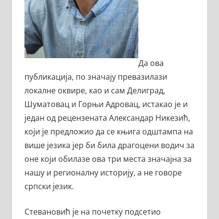
Да ова
публикација, по значају превазилази
локалне оквире, као и сам Делиград,
Шуматовац и Горњи Адровац, истакао је и
један од рецензената Александар Никезић,
који је предложио да се књига одштампа на
више језика јер би била драгоцени водич за
оне који обилазе ова три места значајна за
нашу и регионалну историју, а не говоре
српски језик.
Стевановић је на почетку подсетио