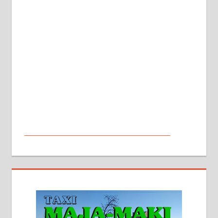
МАЛИ ОГЛАСИ
На продају кућа у Алексинцу,
београдски друм. Две одвојене
стамбене целине једна уз другу.
2х150м2, две гараже, централно
грејање на гас и дрва. Две
адресе. 063/71-74-023