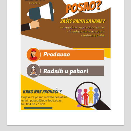
Чистим све врсте димњака.
061/32-13-445