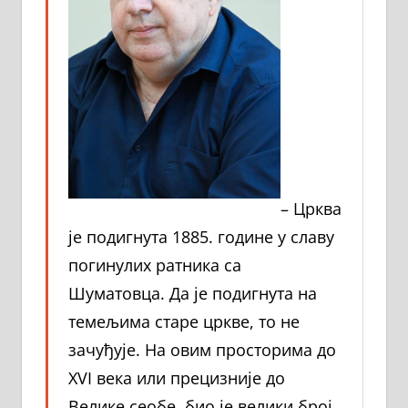
– Црква
је подигнута 1885. године у славу
погинулих ратника са
Шуматовца. Да је подигнута на
темељима старе цркве, то не
зачуђује. На овим просторима до
XVI века или прецизније до
Велике сеобе, био је велики број