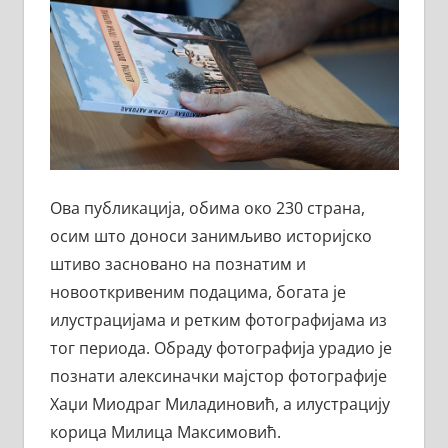
Ова публикација, обима око 230 страна,
осим што доноси занимљиво историјско
штиво засновано на познатим и
новооткривеним подацима, богата је
илустрацијама и ретким фотографијама из
тог периода. Обраду фотографија урадио је
познати алексиначки мајстор фотографије
Хаџи Миодраг Миладиновић, а илустрацију
корица Милица Максимовић.