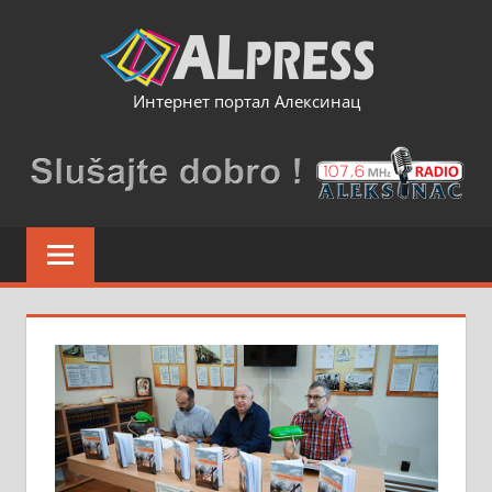
Skip
to
content
Интернет портал Алексинац