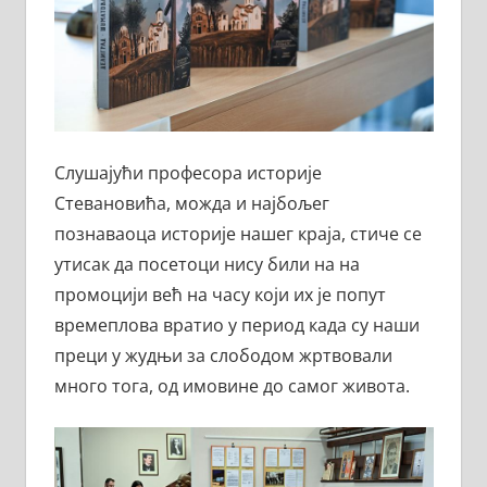
Слушајући професора историје
Стевановића, можда и најбољег
познаваоца историје нашег краја, стиче се
утисак да посетоци нису били на на
промоцији већ на часу који их је попут
времеплова вратио у период када су наши
преци у жудњи за слободом жртвовали
много тога, од имовине до самог живота.