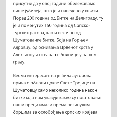
присутне да у овој години обележавамо
више јубилеја, што је и наведено у књизи.
Поред 200 година од Битке на Делиграду, ту
је и поменутих 150 година од Српско-
турских ратова, као и век и по од
Шуматовачке битке, Боја на Горњем
Адровцу, од оснивања Црвеног крста у
Алексинцу и отварање болнице у нашем
граду.
Веома интересантна је била ауторова
прича о обнови цркве Свете Тројице на
Шуматовцу само неколико година након
битке која нам указује какво су поштовање
наши преци имали према погинулим
борцима за ослобођење српских крајева.