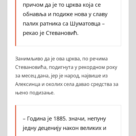
причом да је то црква која се
обнавља и подиже нова у славу
палих ратника са Шуматовца –
рекао је Стевановић.
Занимљиво да је ова црква, по речима
Стевановића, подигнута у рекордном року
за месец дана, јер је народ, највише из
Алексинца и околих села давао средства за
њено подизање.
– Година је 1885. значи, непуну
једну деценију након великих и