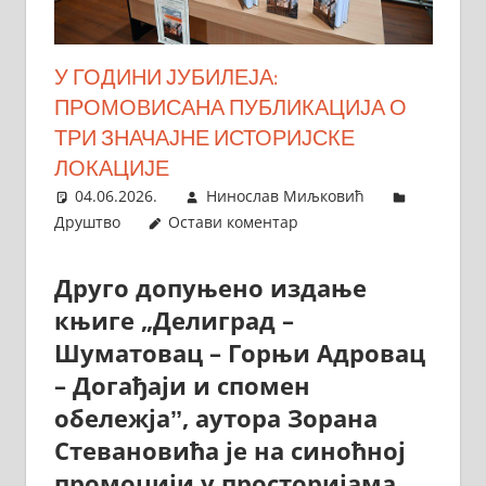
У ГОДИНИ ЈУБИЛЕЈА:
ПРОМОВИСАНА ПУБЛИКАЦИЈА О
ТРИ ЗНАЧАЈНЕ ИСТОРИЈСКЕ
ЛОКАЦИЈЕ
04.06.2026.
Нинослав Миљковић
Друштво
Остави коментар
Друго допуњено издање
књиге „Делиград –
Шуматовац – Горњи Адровац
– Догађаји и спомен
обележјаˮ, аутора Зорана
Стевановића је на синоћној
промоцији у просторијама