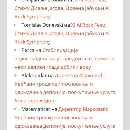
Стижу Дивље Јагоде, Црвена Јабука и Al
Rock Symphony
Tomislav Donevski
на
XI Al Rock Fest:
Стижу Дивље Јагоде, Црвена Јабука и Al
Rock Symphony
Perca
на
Стабилизација
водоснабдевања у наредних сат времена,
неки делови града добили воду
Aleksandar
на
Директор Марковић:
Увећани трошкови пословања и
одржавања депоније, поскупљење услуга
било неопходно
Matematicar
на
Директор Марковић:
Увећани трошкови пословања и
одржавања депоније, поскупљење услуга