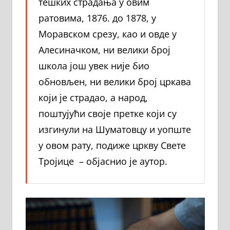
тешких страдања у овим
ратовима, 1876. до 1878, у
Моравском срезу, као и овде у
Алесиначком, ни велики број
школа још увек није био
обновљен, ни велики број цркава
који је страдао, а народ,
поштујући своје претке који су
изгинули на Шуматовцу и уопште
у овом рату, подиже цркву Свете
Тројице – објаснио је аутор.