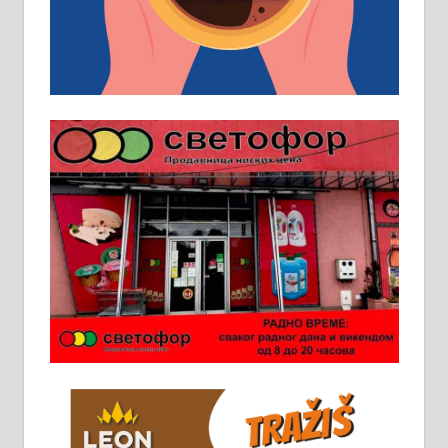
искуство на истим и сличним
пословима, али не и неопходан
услов. Обезбеђен смештај,
превоз, исхрана. 032/57-41-122 –
локал 22
Пружам услуге завршних радова
у грађевини, хидроизолације и
молерских радова. 061/25-28-058
Ало таксију потребан возач са Б
категоријом. 064/02-85-511
Потребна два радника за рад на
стоваришту „Липа промет” у
Алексинцу. За више
информација доћи лично на
стовариште у улици Максима
Горког 26 сваког радног дана од
8 до 15 часова. 063/465-045