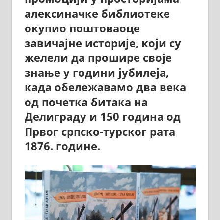
алексиначке библиотеке
окупио поштоваоце
завичајне историје, који су
желели да прошире своје
знање у години јубилеја,
када обележавамо два века
од почетка битака на
Делиграду и 150 година од
Првог српско-турског рата
1876. године.