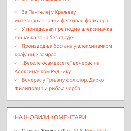
За Пантелеј у Краљеву
интернационални фестивал фолклора
У понедељак пре подне алексиначка
пешачка зона без струје
Производња бостана у алексиначком
крају није замрла
„Веселе осамдесете” вечерас на
Алексиначком Руднику
Вечерас у Трњану фолклор, Дарко
Филиповић и рибља чорба
НАЈНОВИЈИ КОМЕНТАРИ
Стефан Живковић
на
XI Al Rock Fest: