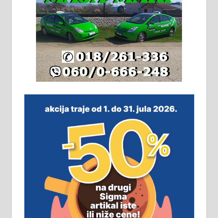
Издајем комплетно опремљену
халу на Житковачком путу, на
плацу површине око 7 ари.
064/321-80-51; 063/102-35-25
На продају легализована, нова,
незавршена кућа површине 160
м2 са плацем од 8 ари у Зеленом
виру у Алексинцу. Могућа
замена. 064/21-63-584
ПОСЛОВНИ ОГЛАСИ
Рудник и флотација Рудник
д.о.о. Рудник запошљава 20
помоћника рудара. Услови:
Основна школа, пожељно радно