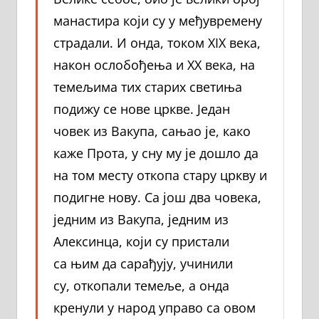
манастира који су у међувремену
страдали. И онда, током XIX века,
након ослобођења и XХ века, на
темељима тих старих светиња
подижу се нове цркве. Један
човек из Вакупа, сањао је, како
каже Прота, у сну му је дошло да
на том месту откопа стару цркву и
подигне нову. Са још два човека,
једним из Вакупа, једним из
Алексинца, који су пристали
са њим да сарађују, учинили
су, откопали темеље, а онда
кренули у народ управо са овом