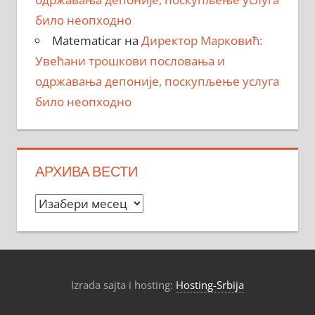
било неопходно
Matematicar
на
Директор Марковић:
Увећани трошкови пословања и
одржавања депоније, поскупљење услуга
било неопходно
АРХИВА ВЕСТИ
Архива
вести
Izrada sajta i hosting:
Hosting-Srbija