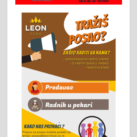
стоваришту „Липа промет” у
Алексинцу. За више
информација доћи лично на
стовариште у улици Максима
Горког 26 сваког радног дана од
8 до 15 часова. 063/465-045
Чистим све врсте димњака.
061/32-13-445