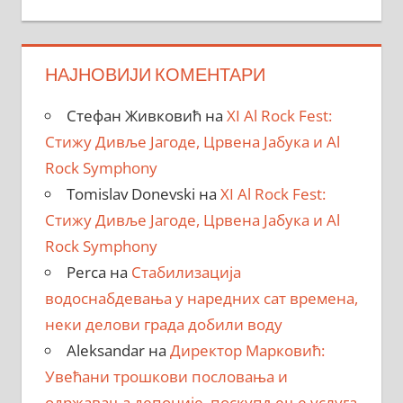
НАЈНОВИЈИ КОМЕНТАРИ
Стефан Живковић
на
XI Al Rock Fest:
Стижу Дивље Јагоде, Црвена Јабука и Al
Rock Symphony
Tomislav Donevski
на
XI Al Rock Fest:
Стижу Дивље Јагоде, Црвена Јабука и Al
Rock Symphony
Perca
на
Стабилизација
водоснабдевања у наредних сат времена,
неки делови града добили воду
Aleksandar
на
Директор Марковић:
Увећани трошкови пословања и
одржавања депоније, поскупљење услуга