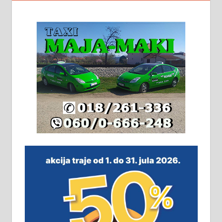
На продају кућа у Алексинцу,
београдски друм. Две одвојене
стамбене целине једна уз другу.
2х150м2, две гараже, централно
грејање на гас и дрва. Две
адресе. 063/71-74-023
Издајем комплетно опремљену
халу на Житковачком путу, на
плацу површине око 7 ари.
064/321-80-51; 063/102-35-25
На продају легализована, нова,
незавршена кућа површине 160
м2 са плацем од 8 ари у Зеленом
виру у Алексинцу. Могућа
замена. 064/21-63-584
ПОСЛОВНИ ОГЛАСИ