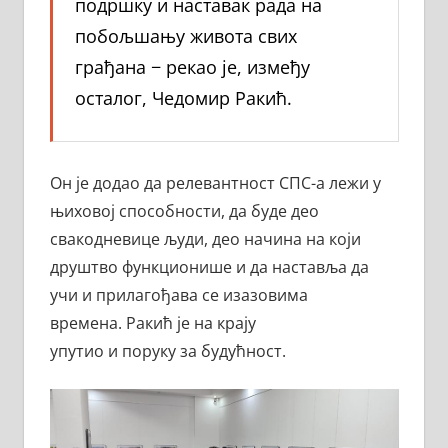
подршку и наставак рада на
побољшању живота свих
грађана − рекао је, између
осталог, Чедомир Ракић.
Он је додао да релевантност СПС-а лежи у
њиховој способности, да буде део
свакодневице људи, део начина на који
друштво функционише и да наставља да
учи и прилагођава се изазовима
времена. Ракић је на крају
упутио и поруку за будућност.