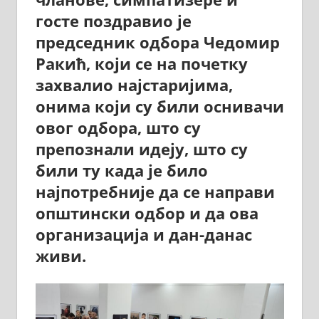
госте поздравио је
председник одбора Чедомир
Ракић, који се на почетку
захвалио најстаријима,
онима који су били оснивачи
овог одбора, што су
препознали идеју, што су
били ту када је било
најпотребније да се направи
општински одбор и да ова
организација и дан-данас
живи.