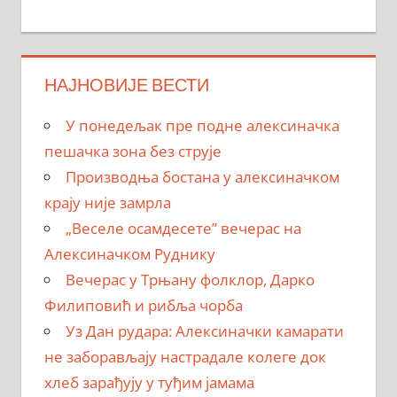
НАЈНОВИЈЕ ВЕСТИ
У понедељак пре подне алексиначка
пешачка зона без струје
Производња бостана у алексиначком
крају није замрла
„Веселе осамдесете” вечерас на
Алексиначком Руднику
Вечерас у Трњану фолклор, Дарко
Филиповић и рибља чорба
Уз Дан рудара: Алексиначки камарати
не заборављају настрадале колеге док
хлеб зарађују у туђим јамама