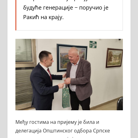
будуће генерације − поручио је
Ракић на крају.
Међу гостима на пријему је била и
делегација Општинског одбора Српске