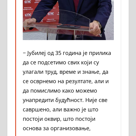
− Јубилеј од 35 година је прилика
да се подсетимо свих који су
улагали труд, време и знање, да
се осврнемо на резултате, али и
да помислимо како можемо
унапредити будућност. Није све
савршено, али важно је што
постоји оквир, што постоји
основа за организовање,