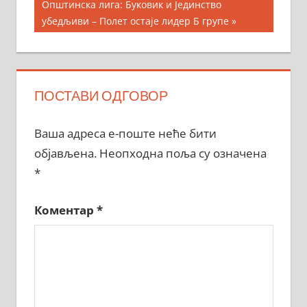
Next
Општинска лига: Буковик и Јединство
Post:
убедљиви – Полет остаје лидер Б групе
ПОСТАВИ ОДГОВОР
Ваша адреса е-поште неће бити
објављена.
Неопходна поља су означена
*
Коментар
*