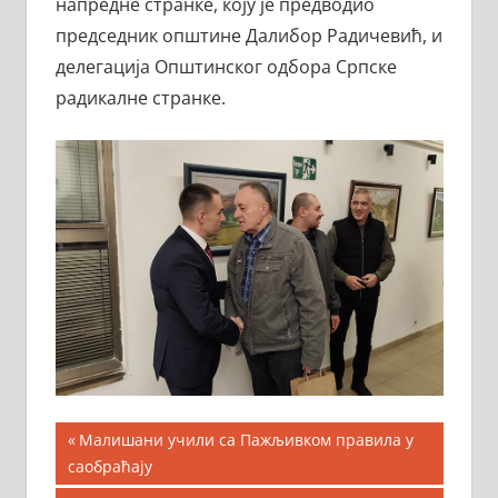
напредне странке, коју је предводио
председник општине Далибор Радичевић, и
делегација Општинског одбора Српске
радикалне странке.
Кретање
Previous
Малишани учили са Пажљивком правила у
Post:
саобраћају
чланка