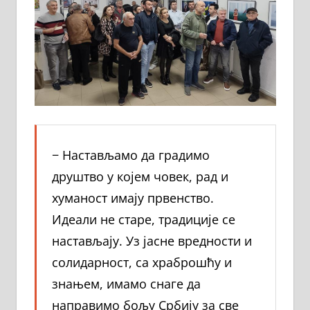
− Настављамо да градимо
друштво у којем човек, рад и
хуманост имају првенство.
Идеали не старе, традиције се
настављају. Уз јасне вредности и
солидарност, са храброшћу и
знањем, имамо снаге да
направимо бољу Србију за све