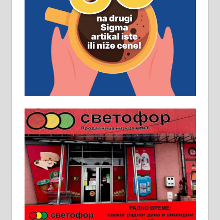
Рудник и флотација Рудник
д.о.о. Рудник запошљава 20
помоћника рудара. Услови:
Основна школа, пожељно радно
искуство на истим и сличним
пословима, али не и неопходан
услов. Обезбеђен смештај,
превоз, исхрана. 032/57-41-122 –
локал 22
Пружам услуге завршних радова
у грађевини, хидроизолације и
молерских радова. 061/25-28-058
Ало таксију потребан возач са Б
категоријом. 064/02-85-511
Потребна два радника за рад на