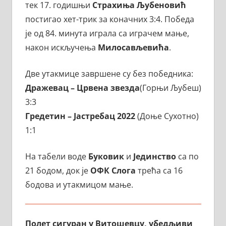
тек 17. годишњи
Страхиња Љубеновић
постигао хет-трик за коначних 3:4. Победа
је од 84. минута играла са играчем мање,
након искључења
Милосављевића
.
Две утакмице завршене су без победника:
Дражевац – Црвена звезда
(Горњи Љубеш)
3:3
Гредетин – Јастребац 2022
(Доње Сухотно)
1:1
На табели воде
Буковик
и
Јединство
са по
21 бодом, док је
ОФК Слога
трећа са 16
бодова и утакмицом мање.
Полет сигуран у Витошевцу, убедљиви