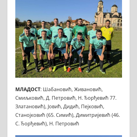
МЛАДОСТ
: Шабановић, Живановић,
Смиљковић, Д. Петровић, Н. Ђорђевић 77.
Златановић), Јовић, Дидић, Пејковић,
Станојковић (65. Симић), Димитријевић (46.
С. Ђорђевић), Н. Петровић