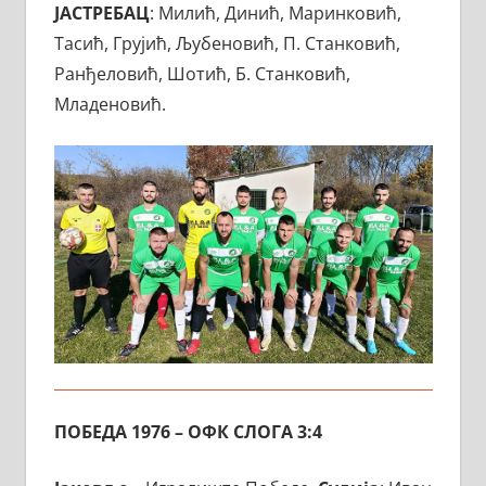
ЈАСТРЕБАЦ
: Милић, Динић, Маринковић,
Тасић, Грујић, Љубеновић, П. Станковић,
Ранђеловић, Шотић, Б. Станковић,
Младеновић.
ПОБЕДА 1976 – ОФК СЛОГА 3:4