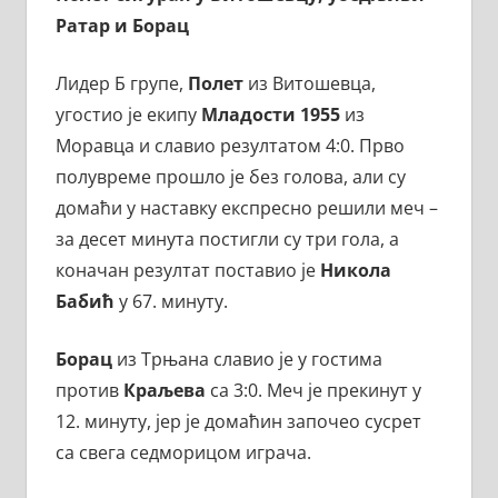
Ратар и Борац
Лидер Б групе,
Полет
из Витошевца,
угостио је екипу
Младости 1955
из
Моравца и славио резултатом 4:0. Прво
полувреме прошло је без голова, али су
домаћи у наставку експресно решили меч –
за десет минута постигли су три гола, а
коначан резултат поставио је
Никола
Бабић
у 67. минуту.
Борац
из Трњана славио је у гостима
против
Краљева
са 3:0. Меч је прекинут у
12. минуту, јер је домаћин започео сусрет
са свега седморицом играча.