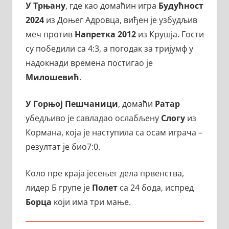
У Трњану
, где као домаћин игра
Будућност
2024
из Доњег Адровца, виђен је узбудљив
меч против
Напретка 2012
из Крушја. Гости
су победили са 4:3, а погодак за тријумф у
надокнади времена постигао је
Милошевић
.
У Горњој Пешчаници
, домаћи
Ратар
убедљиво је савладао ослабљену
Слогу
из
Кормана, која је наступила са осам играча –
резултат је био7:0.
Коло пре краја јесењег дела првенства,
лидер Б групе је
Полет
са 24 бода, испред
Борца
који има три мање.