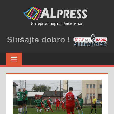
Skip
to
content
Интернет портал Алексинац