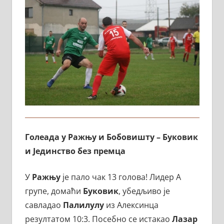
Голеада у Ражњу и Бобовишту
–
Буковик
и Јединство без премца
У
Ражњу
је пало чак 13 голова! Лидер А
групе, домаћи
Буковик
, убедљиво је
савладао
Палилулу
из Алексинца
резултатом 10:3. Посебно се истакао
Лазар