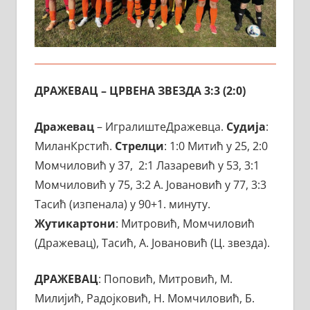
ДРАЖЕВАЦ – ЦРВЕНА ЗВЕЗДА 3:3 (2:0)
Дражевац
– ИгралиштеДражевца.
Судија
:
МиланКрстић.
Стрелци
: 1:0 Митић у 25, 2:0
Момчиловић у 37, 2:1 Лазаревић у 53, 3:1
Момчиловић у 75, 3:2 А. Јовановић у 77, 3:3
Тасић (изпенала) у 90+1. минуту.
Жутикартони
: Митровић, Момчиловић
(Дражевац), Тасић, А. Јовановић (Ц. звезда).
ДРАЖЕВАЦ
: Поповић, Митровић, М.
Милијић, Радојковић, Н. Момчиловић, Б.