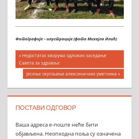
Фотографије – илустрације (фото Михајло Илић)
Кретање
Previous
Недостатак кворума одложио заседање
Post:
Савета за здравље
чланка
Next
Јесење окупљање алексиначких уметника
Post:
ПОСТАВИ ОДГОВОР
Ваша адреса е-поште неће бити
објављена.
Неопходна поља су означена