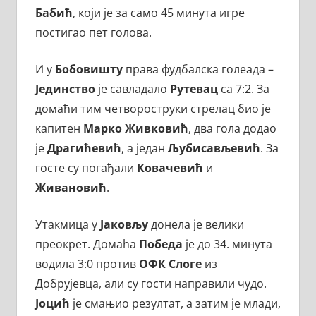
Бабић
, који је за само 45 минута игре
постигао пет голова.
И у
Бобовишту
права фудбалска голеада –
Јединство
је савладало
Рутевац
са 7:2. За
домаћи тим четвороструки стрелац био је
капитен
Марко Живковић
, два гола додао
је
Драгићевић
, а један
Љубисављевић
. За
госте су погађали
Ковачевић
и
Живановић
.
Утакмица у
Јаковљу
донела је велики
преокрет. Домаћа
Победа
је до 34. минута
водила 3:0 против
ОФК Слоге
из
Добрујевца, али су гости направили чудо.
Јоцић
је смањио резултат, а затим је млади,