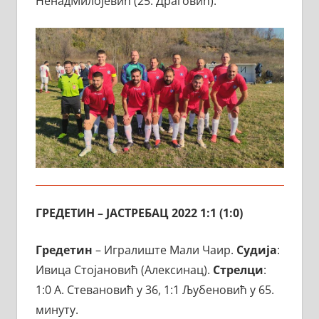
НенадМилојевић (25. Драговић).
ГРЕДЕТИН – ЈАСТРЕБАЦ 2022 1:1 (1:0)
Гредетин
– Игралиште Мали Чаир.
Судија
:
Ивица Стојановић (Алексинац).
Стрелци
:
1:0 А. Стевановић у 36, 1:1 Љубеновић у 65.
минуту.