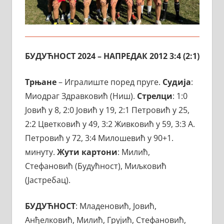
БУДУЋНОСТ 2024 – НАПРЕДАК 2012 3:4 (2:1)
Трњане
– Игралиште поред пруге.
Судија
:
Миодраг Здравковић (Ниш).
Стрелци
: 1:0
Јовић у 8, 2:0 Јовић у 19, 2:1 Петровић у 25,
2:2 Цветковић у 49, 3:2 Живковић у 59, 3:3 А.
Петровић у 72, 3:4 Милошевић у 90+1.
минуту.
Жути
картони
: Милић,
Стефановић (Будућност), Миљковић
(Јастребац).
БУДУЋНОСТ
: Младеновић, Јовић,
Анђелковић, Милић, Грујић, Стефановић,