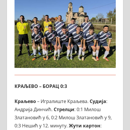
КРАЉЕВО – БОРАЦ 0:3
Краљево
– Игралиште Краљева.
Судија
:
Андрија Динчић.
Стрелци
: 0:1 Милош
Златановић у 6, 0:2 Милош Златановић у 9,
0:3 Нешић у 12. минуту.
Жути
картон
: