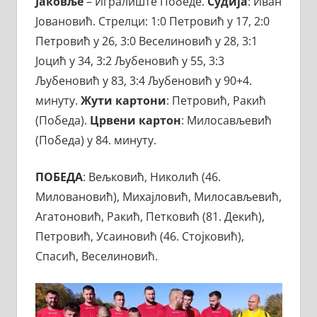
Јаковље
– Игралиште Победе.
Судија
: Иван
Јовановић. Стрелци: 1:0 Петровић у 17, 2:0
Петровић у 26, 3:0 Веселиновић у 28, 3:1
Јоцић у 34, 3:2 Љубеновић у 55, 3:3
Љубеновић у 83, 3:4 Љубеновић у 90+4.
минуту.
Жути
картони
: Петровић, Ракић
(Победа).
Црвени
картон
: Милосављевић
(Победа) у 84. минуту.
ПОБЕДА
: Вељковић, Николић (46.
Миловановић), Михајловић, Милосављевић,
Агатоновић, Ракић, Петковић (81. Декић),
Петровић, Усаиновић (46. Стојковић),
Спасић, Веселиновић.