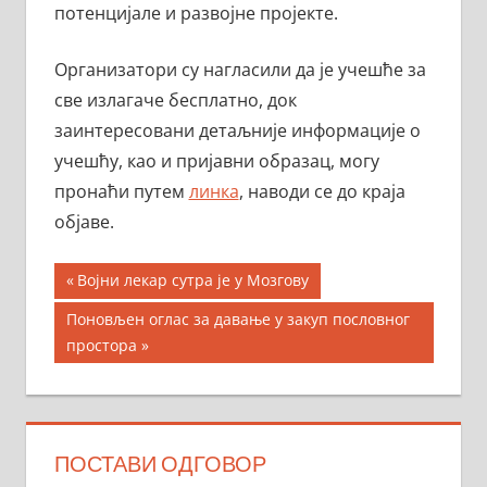
потенцијале и развојне пројекте.
Организатори су нагласили да је учешће за
све излагаче бесплатно, док
заинтересовани детаљније информације о
учешћу, као и пријавни образац, могу
пронаћи путем
линка
, наводи се до краја
објаве.
Кретање
Previous
Војни лекар сутра је у Мозгову
Post:
чланка
Next
Поновљен оглас за давање у закуп пословног
Post:
простора
ПОСТАВИ ОДГОВОР