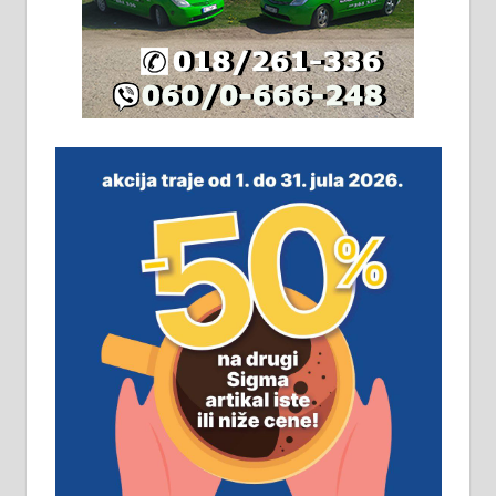
Издајем комплетно опремљену
халу на Житковачком путу, на
плацу површине око 7 ари.
064/321-80-51; 063/102-35-25
На продају легализована, нова,
незавршена кућа површине 160
м2 са плацем од 8 ари у Зеленом
виру у Алексинцу. Могућа
замена. 064/21-63-584
ПОСЛОВНИ ОГЛАСИ
Рудник и флотација Рудник
д.о.о. Рудник запошљава 20
помоћника рудара. Услови:
Основна школа, пожељно радно
искуство на истим и сличним
пословима, али не и неопходан
услов. Обезбеђен смештај,