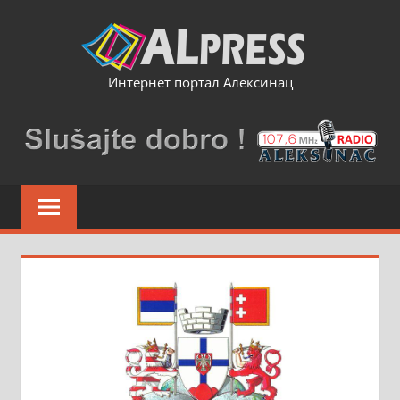
Skip
to
content
Интернет портал Алексинац