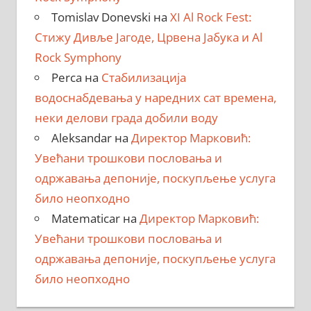
Tomislav Donevski
на
XI Al Rock Fest:
Стижу Дивље Јагоде, Црвена Јабука и Al
Rock Symphony
Perca
на
Стабилизација
водоснабдевања у наредних сат времена,
неки делови града добили воду
Aleksandar
на
Директор Марковић:
Увећани трошкови пословања и
одржавања депоније, поскупљење услуга
било неопходно
Matematicar
на
Директор Марковић:
Увећани трошкови пословања и
одржавања депоније, поскупљење услуга
било неопходно