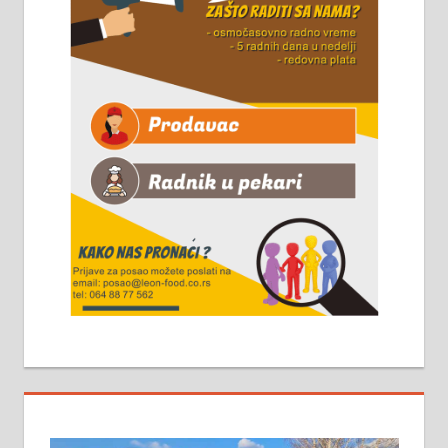
Чистим све врсте димњака.
061/32-13-445