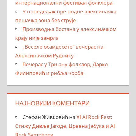
интернационални фестивал фолклора
У понедељак пре подне алексиначка
пешачка зона без струје
Производња бостана у алексиначком
крају није замрла
„Веселе осамдесете” вечерас на
Алексиначком Руднику
Вечерас у Трњану фолклор, Дарко
Филиповић и рибља чорба
НАЈНОВИЈИ КОМЕНТАРИ
Стефан Живковић
на
XI Al Rock Fest:
Стижу Дивље Јагоде, Црвена Јабука и Al
Rock Symphony