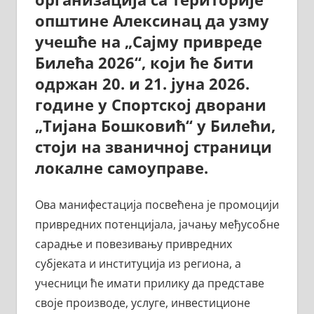
општине Алексинац да узму
учешће на „Сајму привреде
Билећа 2026“, који ће бити
одржан 20. и 21. јуна 2026.
године у Спортској дворани
„Тијана Бошковић“ у Билећи,
стоји на званичној страници
локалне самоуправе.
Ова манифестација посвећена је промоцији
привредних потенцијала, јачању међусобне
сарадње и повезивању привредних
субјеката и институција из региона, а
учесници ће имати прилику да представе
своје производе, услуге, инвестиционе