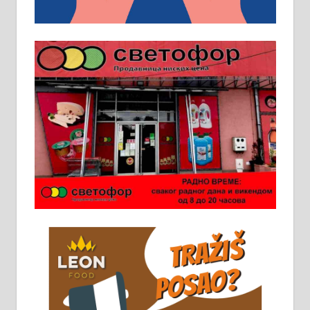
превоз, исхрана. 032/57-41-122 –
локал 22
Пружам услуге завршних радова
у грађевини, хидроизолације и
молерских радова. 061/25-28-058
Ало таксију потребан возач са Б
категоријом. 064/02-85-511
Потребна два радника за рад на
стоваришту „Липа промет” у
Алексинцу. За више
информација доћи лично на
стовариште у улици Максима
Горког 26 сваког радног дана од
8 до 15 часова. 063/465-045