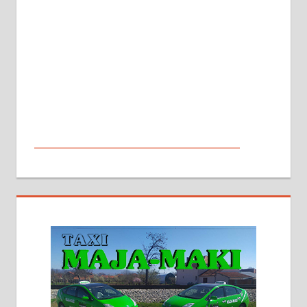
МАЛИ ОГЛАСИ
На продају кућа у Алексинцу,
београдски друм. Две одвојене
стамбене целине једна уз другу.
2х150м2, две гараже, централно
грејање на гас и дрва. Две
адресе. 063/71-74-023