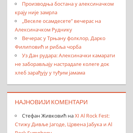
Производња бостана у алексиначком
крају није замрла
„Веселе осамдесете” вечерас на
Алексиначком Руднику
Вечерас у Трњану фолклор, Дарко
Филиповић и рибља чорба
Уз Дан рудара: Алексиначки камарати
не заборављају настрадале колеге док
хлеб зарађују у туђим јамама
НАЈНОВИЈИ КОМЕНТАРИ
Стефан Живковић
на
XI Al Rock Fest:
Стижу Дивље Јагоде, Црвена Јабука и Al
Rock Symphony