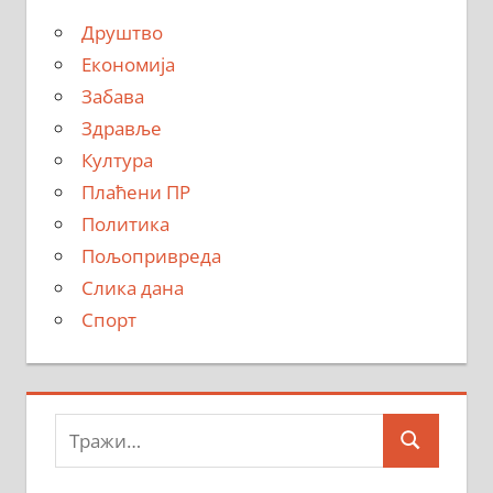
Друштво
Економија
Забава
Здравље
Култура
Плаћени ПР
Политика
Пољопривреда
Слика дана
Спорт
Тражи:
Search