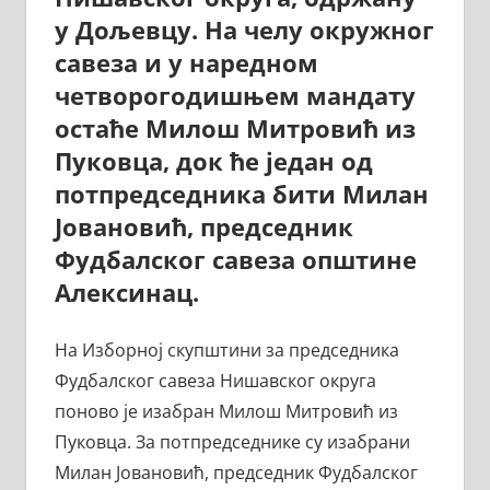
у Дољевцу. На челу окружног
савеза и у наредном
четворогодишњем мандату
остаће Милош Митровић из
Пуковца, док ће један од
потпредседника бити Милан
Јовановић, председник
Фудбалског савеза општине
Алексинац.
На Изборној скупштини за председника
Фудбалског савеза Нишавског округа
поново је изабран Милош Митровић из
Пуковца. За потпредседнике су изабрани
Милан Јовановић, председник Фудбалског