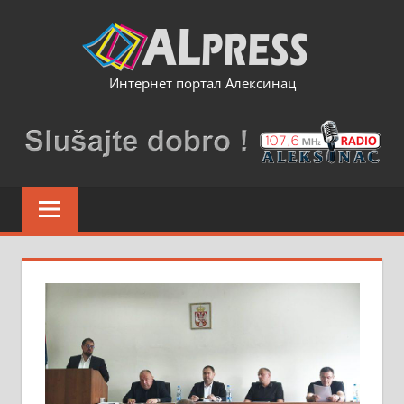
Skip
to
content
Интернет портал Алексинац