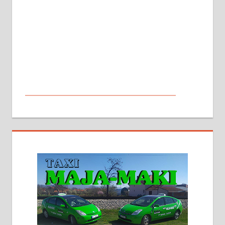
МАЛИ ОГЛАСИ
На продају кућа у Алексинцу,
београдски друм. Две одвојене
стамбене целине једна уз другу.
2х150м2, две гараже, централно
грејање на гас и дрва. Две
адресе. 063/71-74-023
Издајем комплетно опремљену
халу на Житковачком путу, на