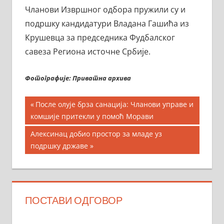
Чланови Извршног одбора пружили су и
подршку кандидатури Владана Гашића из
Крушевца за председника Фудбалског
савеза Региона источне Србије.
Фотографије: Приватна архива
Кретање
Previous
После олује брза санација: Чланови управе и
Post:
комшије притекли у помоћ Морави
чланка
Next
Алексинац добио простор за младе уз
Post:
подршку државе
ПОСТАВИ ОДГОВОР