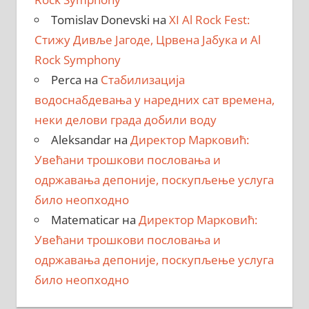
Tomislav Donevski
на
XI Al Rock Fest:
Стижу Дивље Јагоде, Црвена Јабука и Al
Rock Symphony
Perca
на
Стабилизација
водоснабдевања у наредних сат времена,
неки делови града добили воду
Aleksandar
на
Директор Марковић:
Увећани трошкови пословања и
одржавања депоније, поскупљење услуга
било неопходно
Matematicar
на
Директор Марковић:
Увећани трошкови пословања и
одржавања депоније, поскупљење услуга
било неопходно