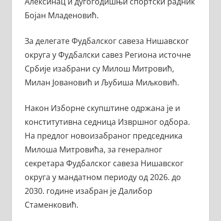
Алексинац и дугогодишњи спортски радник
Бојан Младеновић.
За делегате Фудбалског савеза Нишавског
округа у Фудбалски савез Региона источне
Србије изабрани су Милош Митровић,
Милан Јовановић и Љубиша Миљковић.
Након Изборне скупштине одржана је и
конститутивна седница Извршног одбора.
На предлог новоизабраног председника
Милоша Митровића, за генералног
секретара Фудбалског савеза Нишавског
округа у мандатном периоду од 2026. до
2030. године изабран је Далибор
Стаменковић.