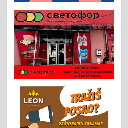
Пружам услуге завршних радова
у грађевини, хидроизолације и
молерских радова. 061/25-28-058
Ало таксију потребан возач са Б
категоријом. 064/02-85-511
Потребна два радника за рад на
стоваришту „Липа промет” у
Алексинцу. За више
информација доћи лично на
стовариште у улици Максима
Горког 26 сваког радног дана од
8 до 15 часова. 063/465-045
Чистим све врсте димњака.
061/32-13-445