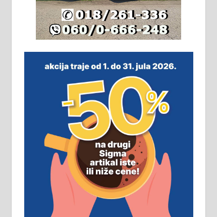
плацу површине око 7 ари.
064/321-80-51; 063/102-35-25
На продају легализована, нова,
незавршена кућа површине 160
м2 са плацем од 8 ари у Зеленом
виру у Алексинцу. Могућа
замена. 064/21-63-584
ПОСЛОВНИ ОГЛАСИ
Рудник и флотација Рудник
д.о.о. Рудник запошљава 20
помоћника рудара. Услови:
Основна школа, пожељно радно
искуство на истим и сличним
пословима, али не и неопходан
услов. Обезбеђен смештај,
превоз, исхрана. 032/57-41-122 –
локал 22