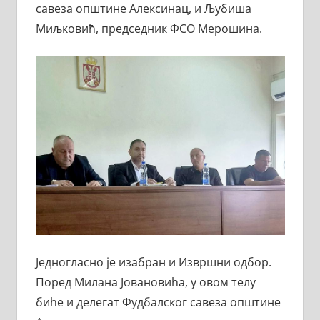
савеза општине Алексинац, и Љубиша
Миљковић, председник ФСО Мерошина.
Једногласно је изабран и Извршни одбор.
Поред Милана Јовановића, у овом телу
биће и делегат Фудбалског савеза општине