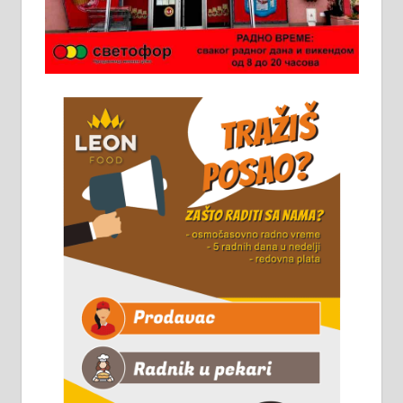
Потребна два радника за рад на
стоваришту „Липа промет” у
Алексинцу. За више
информација доћи лично на
стовариште у улици Максима
Горког 26 сваког радног дана од
8 до 15 часова. 063/465-045
Чистим све врсте димњака.
061/32-13-445