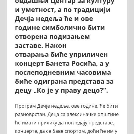
овдашњи Центар за културу
и уметност, а по традицији
Дечја недеља ће и ове
године симболично бити
отворена подизањем
заставе. Након
отварања биће уприличен
концерт Банета Росића, а у
послеподневним часовима
биће одиграна представа за
децу „Ко је у праву децо?”.
Програм Дечје недеље, ове године, ће бити
разноврстан. Деца са алексиначке општине
ће имати прилику да погледају представе,
концерте, да се баве спортом, доћи ће им у