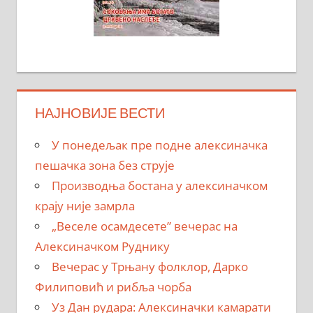
НАЈНОВИЈЕ ВЕСТИ
У понедељак пре подне алексиначка
пешачка зона без струје
Производња бостана у алексиначком
крају није замрла
„Веселе осамдесете” вечерас на
Алексиначком Руднику
Вечерас у Трњану фолклор, Дарко
Филиповић и рибља чорба
Уз Дан рудара: Алексиначки камарати