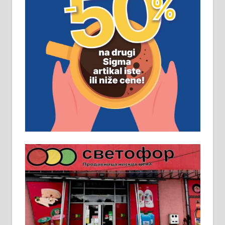
ПОСЛОВНИ ОГЛАСИ
Рудник и флотација Рудник
д.о.о. Рудник запошљава 20
помоћника рудара. Услови:
Основна школа, пожељно радно
искуство на истим и сличним
пословима, али не и неопходан
услов. Обезбеђен смештај,
превоз, исхрана. 032/57-41-122 –
локал 22
Пружам услуге завршних радова
у грађевини, хидроизолације и
молерских радова. 061/25-28-058
Ало таксију потребан возач са Б
категоријом. 064/02-85-511