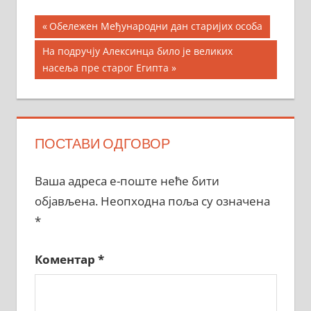
Кретање
Previous
Обележен Међународни дан старијих особа
Post:
чланка
Next
На подручју Алексинца било је великих
Post:
насеља пре старог Египта
ПОСТАВИ ОДГОВОР
Ваша адреса е-поште неће бити
објављена.
Неопходна поља су означена
*
Коментар
*