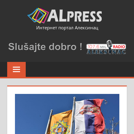
Skip
to
content
Интернет портал Алексинац