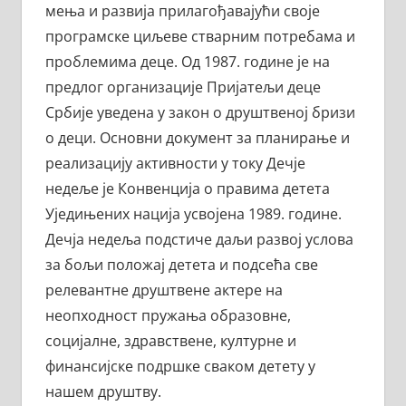
мења и развија прилагођавајући своје
програмске циљеве стварним потребама и
проблемима деце. Од 1987. године је на
предлог организације Пријатељи деце
Србије уведена у закон о друштвеној бризи
о деци. Основни документ за планирање и
реализацију активности у току Дечје
недеље је Конвенција о правима детета
Уједињених нација усвојена 1989. године.
Дечја недеља подстиче даљи развој услова
за бољи положај детета и подсећа све
релевантне друштвене актере на
неопходност пружања образовне,
социјалне, здравствене, културне и
финансијске подршке сваком детету у
нашем друштву.