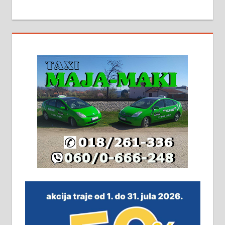
МАЛИ ОГЛАСИ
На продају кућа у Алексинцу,
београдски друм. Две одвојене
стамбене целине једна уз другу.
2х150м2, две гараже, централно
грејање на гас и дрва. Две
адресе. 063/71-74-023
Издајем комплетно опремљену
халу на Житковачком путу, на
плацу површине око 7 ари.
064/321-80-51; 063/102-35-25
На продају легализована, нова,
незавршена кућа површине 160
м2 са плацем од 8 ари у Зеленом
виру у Алексинцу. Могућа
замена. 064/21-63-584