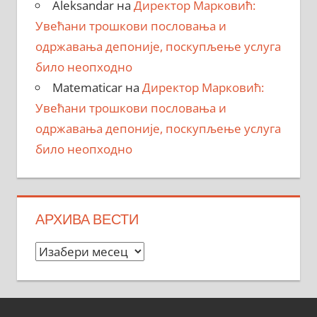
Aleksandar
на
Директор Марковић:
Увећани трошкови пословања и
одржавања депоније, поскупљење услуга
било неопходно
Matematicar
на
Директор Марковић:
Увећани трошкови пословања и
одржавања депоније, поскупљење услуга
било неопходно
АРХИВА ВЕСТИ
Архива
вести