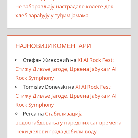
не заборављају настрадале колеге док
хлеб зарађују у туђим јамама
НАЈНОВИЈИ КОМЕНТАРИ
Стефан Живковић
на
XI Al Rock Fest:
Стижу Дивље Јагоде, Црвена Јабука и Al
Rock Symphony
Tomislav Donevski
на
XI Al Rock Fest:
Стижу Дивље Јагоде, Црвена Јабука и Al
Rock Symphony
Perca
на
Стабилизација
водоснабдевања у наредних сат времена,
неки делови града добили воду