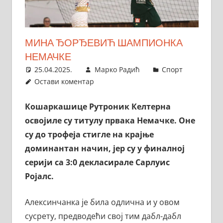
МИНА ЂОРЂЕВИЋ ШАМПИОНКА
НЕМАЧКЕ
25.04.2025.
Марко Радић
Спорт
Остави коментар
Кошаркашице Рутроник Келтерна
освојиле су титулу првака Немачке. Оне
су до трофеја стигле на крајње
доминантан начин, јер су у финалној
серији са 3:0 декласирале Сарлуис
Ројалс.
Алексинчанка је била одлична и у овом
сусрету, предводећи свој тим дабл-дабл