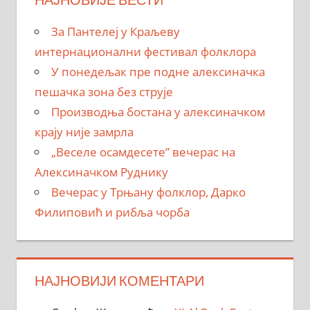
За Пантелеј у Краљеву
интернационални фестивал фолклора
У понедељак пре подне алексиначка
пешачка зона без струје
Производња бостана у алексиначком
крају није замрла
„Веселе осамдесете” вечерас на
Алексиначком Руднику
Вечерас у Трњану фолклор, Дарко
Филиповић и рибља чорба
НАЈНОВИЈИ КОМЕНТАРИ