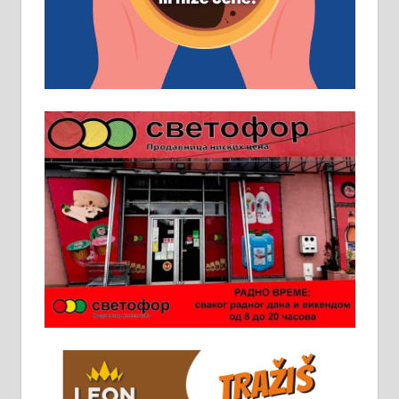
Основна школа, пожељно радно
искуство на истим и сличним
пословима, али не и неопходан
услов. Обезбеђен смештај,
превоз, исхрана. 032/57-41-122 –
локал 22
Пружам услуге завршних радова
у грађевини, хидроизолације и
молерских радова. 061/25-28-058
Ало таксију потребан возач са Б
категоријом. 064/02-85-511
Потребна два радника за рад на
стоваришту „Липа промет” у
Алексинцу. За више
информација доћи лично на
стовариште у улици Максима
Горког 26 сваког радног дана од