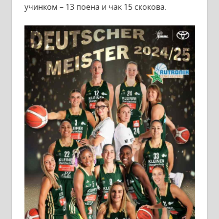
учинком – 13 поена и чак 15 скокова.