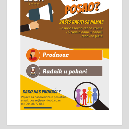
8 до 15 часова. 063/465-045
Чистим све врсте димњака.
061/32-13-445