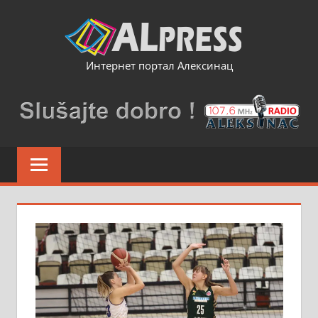
Skip
to
content
Интернет портал Алексинац