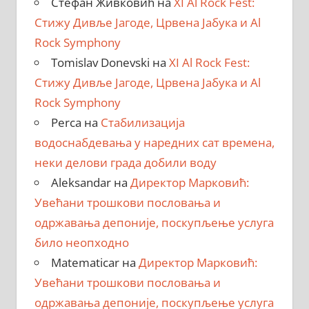
Стефан Живковић
на
XI Al Rock Fest:
Стижу Дивље Јагоде, Црвена Јабука и Al
Rock Symphony
Tomislav Donevski
на
XI Al Rock Fest:
Стижу Дивље Јагоде, Црвена Јабука и Al
Rock Symphony
Perca
на
Стабилизација
водоснабдевања у наредних сат времена,
неки делови града добили воду
Aleksandar
на
Директор Марковић:
Увећани трошкови пословања и
одржавања депоније, поскупљење услуга
било неопходно
Matematicar
на
Директор Марковић:
Увећани трошкови пословања и
одржавања депоније, поскупљење услуга