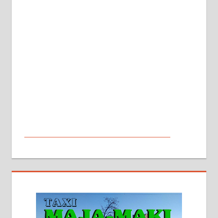
МАЛИ ОГЛАСИ
На продају кућа у Алексинцу,
београдски друм. Две одвојене
стамбене целине једна уз другу.
2х150м2, две гараже, централно
грејање на гас и дрва. Две