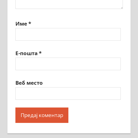
Име
*
Е-пошта
*
Веб место