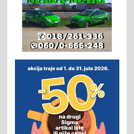
адресе. 063/71-74-023
Издајем комплетно опремљену
халу на Житковачком путу, на
плацу површине око 7 ари.
064/321-80-51; 063/102-35-25
На продају легализована, нова,
незавршена кућа површине 160
м2 са плацем од 8 ари у Зеленом
виру у Алексинцу. Могућа
замена. 064/21-63-584
ПОСЛОВНИ ОГЛАСИ
Рудник и флотација Рудник
д.о.о. Рудник запошљава 20
помоћника рудара. Услови: