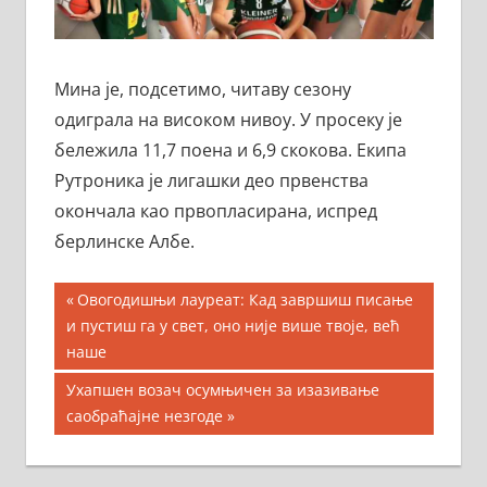
Мина је, подсетимо, читаву сезону
одиграла на високом нивоу. У просеку је
бележила 11,7 поена и 6,9 скокова. Екипа
Рутроника је лигашки део првенства
окончала као првопласирана, испред
берлинске Албе.
Кретање
Previous
Овогодишњи лауреат: Кад завршиш писање
Post:
и пустиш га у свет, оно није више твоје, већ
чланка
наше
Next
Ухапшен возач осумњичен за изазивање
Post:
саобраћајне незгоде