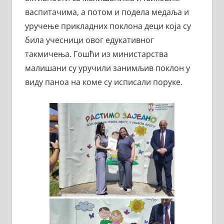
васпитачима, а потом и подела медаља и
уручење прикладних поклона деци која су
била учесници овог едукативног
такмичења. Гошћи из министарства
малишани су уручили занимљив поклон у
виду паноа на коме су исписали поруке.