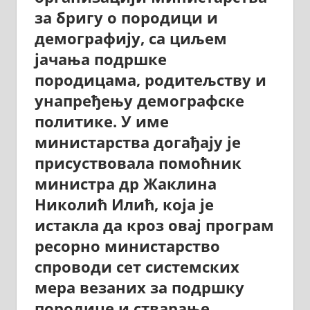
за бригу о породици и
демографију, са циљем
јачања подршке
породицама, родитељству и
унапређењу демографске
политике. У име
министарства догађају је
присуствовала помоћник
министра др Жаклина
Николић Илић, која је
истакла да кроз овај програм
ресорно министарство
спроводи сет системских
мера везаних за подршку
породице и стварање