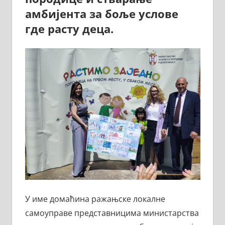
амбијента за боље услове
где расту деца.
У име домаћина ражањске локалне
самоуправе представницима министарства