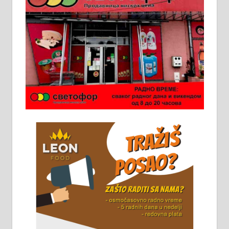
у грађевини, хидроизолације и
молерских радова. 061/25-28-058
Ало таксију потребан возач са Б
категоријом. 064/02-85-511
Потребна два радника за рад на
стоваришту „Липа промет” у
Алексинцу. За више
информација доћи лично на
стовариште у улици Максима
Горког 26 сваког радног дана од
8 до 15 часова. 063/465-045
Чистим све врсте димњака.
061/32-13-445