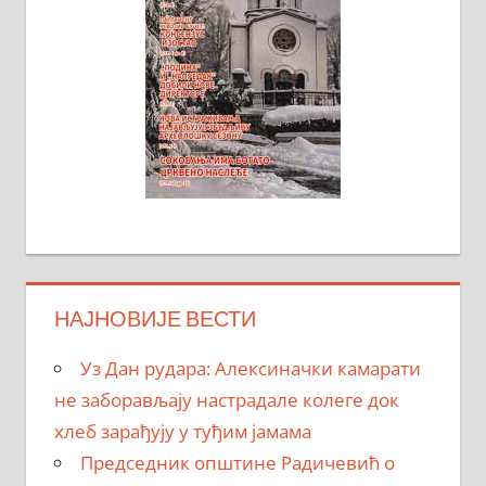
НАЈНОВИЈЕ ВЕСТИ
Уз Дан рудара: Алексиначки камарати
не заборављају настрадале колеге док
хлеб зарађују у туђим јамама
Председник општине Радичевић о