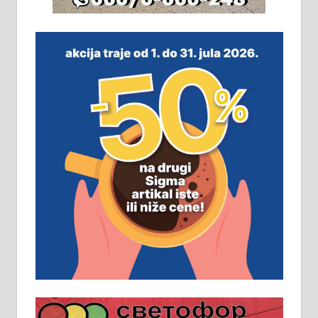
На продају легализована, нова,
незавршена кућа површине 160
м2 са плацем од 8 ари у Зеленом
виру у Алексинцу. Могућа
замена. 064/21-63-584
ПОСЛОВНИ ОГЛАСИ
Рудник и флотација Рудник
д.о.о. Рудник запошљава 20
помоћника рудара. Услови:
Основна школа, пожељно радно
искуство на истим и сличним
пословима, али не и неопходан
услов. Обезбеђен смештај,
превоз, исхрана. 032/57-41-122 –
локал 22
Пружам услуге завршних радова