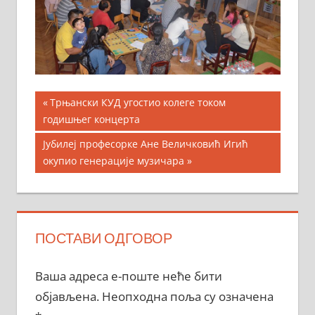
Кретање
Previous
Трњански КУД угостио колеге током
Post:
годишњег концерта
чланка
Next
Јубилеј професорке Ане Величковић Игић
Post:
окупио генерације музичара
ПОСТАВИ ОДГОВОР
Ваша адреса е-поште неће бити
објављена.
Неопходна поља су означена