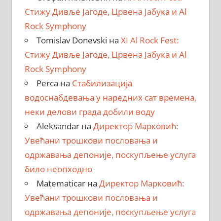
Стижу Дивље Јагоде, Црвена Јабука и Al
Rock Symphony
Tomislav Donevski
на
XI Al Rock Fest:
Стижу Дивље Јагоде, Црвена Јабука и Al
Rock Symphony
Perca
на
Стабилизација
водоснабдевања у наредних сат времена,
неки делови града добили воду
Aleksandar
на
Директор Марковић:
Увећани трошкови пословања и
одржавања депоније, поскупљење услуга
било неопходно
Matematicar
на
Директор Марковић:
Увећани трошкови пословања и
одржавања депоније, поскупљење услуга