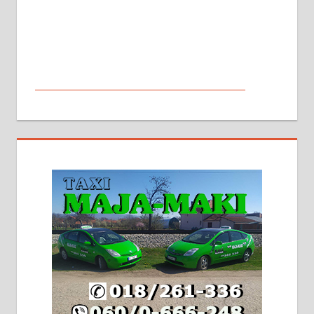
МАЛИ ОГЛАСИ
На продају кућа у Алексинцу,
београдски друм. Две одвојене
стамбене целине једна уз другу.
2х150м2, две гараже, централно
грејање на гас и дрва. Две
адресе. 063/71-74-023
Издајем комплетно опремљену
халу на Житковачком путу, на
плацу површине око 7 ари.
064/321-80-51; 063/102-35-25