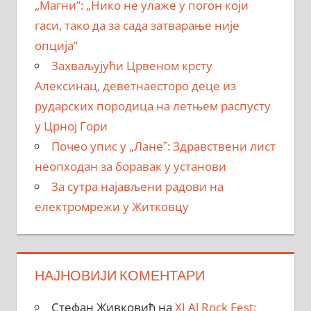
„Магни”: „Нико не улаже у погон који
гаси, тако да за сада затварање није
опција”
Захваљујући Црвеном крсту
Алексинац, деветнаесторо деце из
рударских породица на летњем распусту
у Црној Гори
Почео упис у „Ланеˮ: Здравствени лист
неопходан за боравак у установи
За сутра најављени радови на
електромрежи у Житковцу
НАЈНОВИЈИ КОМЕНТАРИ
Стефан Живковић
на
XI Al Rock Fest: