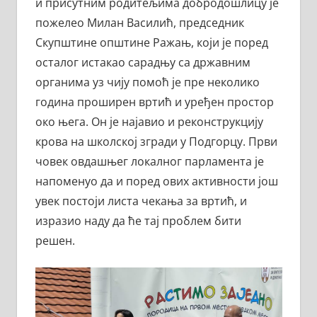
и присутним родитељима добродошлицу је
пожелео Милан Василић, председник
Скупштине општине Ражањ, који је поред
осталог истакао сарадњу са државним
органима уз чију помоћ је пре неколико
година проширен вртић и уређен простор
око њега. Он је најавио и реконструкцију
крова на школској згради у Подгорцу. Први
човек овдашњег локалног парламента је
напоменуо да и поред ових активности још
увек постоји листа чекања за вртић, и
изразио наду да ће тај проблем бити
решен.