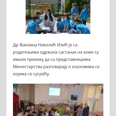
Др Жаклина Николић Илић је са
родитељима одржала састанак на коме су
имали прилику да са представницима
Министарства разговарају о изазовима са
којима се сусрећу.