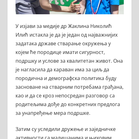
У изјави за медије др Жаклина Николић
Илић истакла је да је један од најважнијих
задатака државе стварање окружења у
којем ће породице имати сигурност,
подршку и услове за квалитетан живот. Она
је нагласила да караван има за циљ да
породична и демографска политика буду
засноване на стварним потребама грађана,
као и да се кроз непосредан разговор са
родитељима дође до конкретних предлога
за унапређење мера подршке.
Затим су уследили дружење и заједничке
активности са малишанима и њиховим