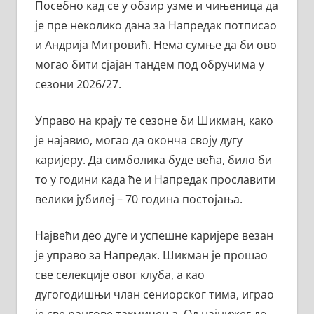
Посебно кад се у обзир узме и чињеница да
је пре неколико дана за Напредак потписао
и Андрија Митровић. Нема сумње да би ово
могао бити сјајан тандем под обручима у
сезони 2026/27.
Управо на крају те сезоне би Шикман, како
је најавио, могао да оконча своју дугу
каријеру. Да симболика буде већа, било би
то у години када ће и Напредак прославити
велики јубилеј – 70 година постојања.
Највећи део дуге и успешне каријере везан
је управо за Напредак. Шикман је прошао
све селекције овог клуба, а као
дугогодишњи члан сениорског тима, играо
је све рангове такмичења. Од најнижег до