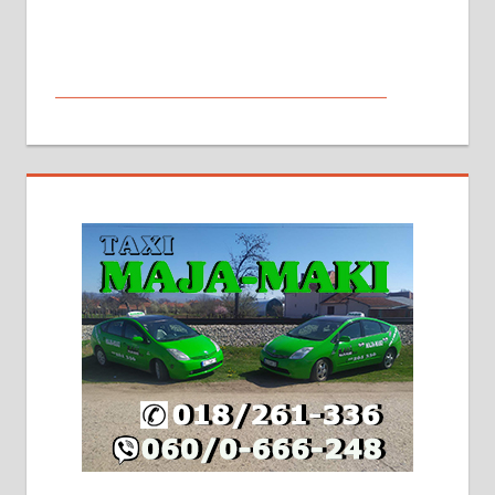
МАЛИ ОГЛАСИ
На продају кућа у Алексинцу,
београдски друм. Две одвојене
стамбене целине једна уз другу.
2х150м2, две гараже, централно
грејање на гас и дрва. Две
адресе. 063/71-74-023
Издајем комплетно опремљену
халу на Житковачком путу, на
плацу површине око 7 ари.
064/321-80-51; 063/102-35-25
На продају легализована, нова,