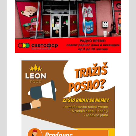
Ало таксију потребан возач са Б
категоријом. 064/02-85-511
Потребна два радника за рад на
стоваришту „Липа промет” у
Алексинцу. За више
информација доћи лично на
стовариште у улици Максима
Горког 26 сваког радног дана од
8 до 15 часова. 063/465-045
Чистим све врсте димњака.
061/32-13-445