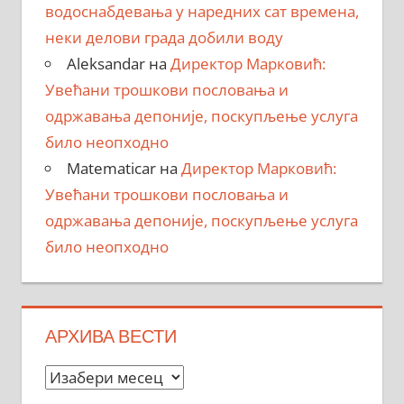
водоснабдевања у наредних сат времена,
неки делови града добили воду
Aleksandar
на
Директор Марковић:
Увећани трошкови пословања и
одржавања депоније, поскупљење услуга
било неопходно
Matematicar
на
Директор Марковић:
Увећани трошкови пословања и
одржавања депоније, поскупљење услуга
било неопходно
АРХИВА ВЕСТИ
Архива
вести