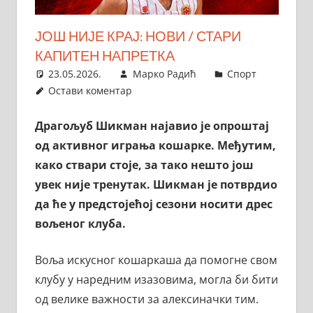
ЈОШ НИЈЕ КРАЈ: НОВИ / СТАРИ
КАПИТЕН НАПРЕТКА
23.05.2026.
Марко Радић
Спорт
Остави коментар
Драгољуб Шикман најавио је опроштај
од активног играња кошарке. Међутим,
како ствари стоје, за тако нешто још
увек није тренутак. Шикман је потврдио
да ће у предстојећој сезони носити дрес
вољеног клуба.
Воља искусног кошаркаша да помогне свом
клубу у наредним изазовима, могла би бити
од велике важности за алексиначки тим.