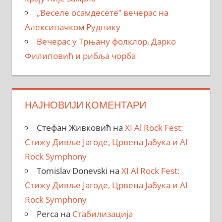
„Веселе осамдесете” вечерас на
Алексиначком Руднику
Вечерас у Трњану фолклор, Дарко
Филиповић и рибља чорба
НАЈНОВИЈИ КОМЕНТАРИ
Стефан Живковић
на
XI Al Rock Fest:
Стижу Дивље Јагоде, Црвена Јабука и Al
Rock Symphony
Tomislav Donevski
на
XI Al Rock Fest:
Стижу Дивље Јагоде, Црвена Јабука и Al
Rock Symphony
Perca
на
Стабилизација