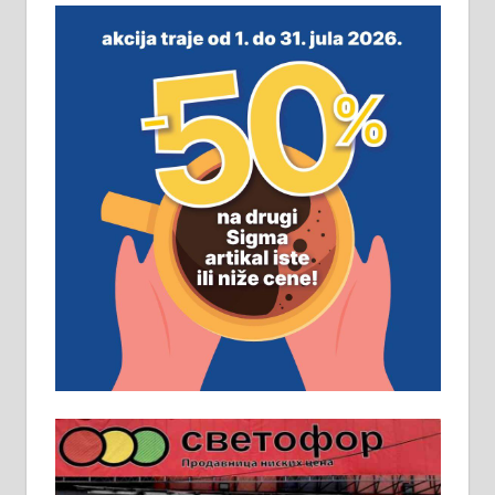
незавршена кућа површине 160
м2 са плацем од 8 ари у Зеленом
виру у Алексинцу. Могућа
замена. 064/21-63-584
ПОСЛОВНИ ОГЛАСИ
Рудник и флотација Рудник
д.о.о. Рудник запошљава 20
помоћника рудара. Услови:
Основна школа, пожељно радно
искуство на истим и сличним
пословима, али не и неопходан
услов. Обезбеђен смештај,
превоз, исхрана. 032/57-41-122 –
локал 22
Пружам услуге завршних радова
у грађевини, хидроизолације и
молерских радова. 061/25-28-058