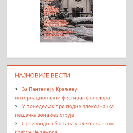
НАЈНОВИЈЕ ВЕСТИ
За Пантелеј у Краљеву
интернационални фестивал фолклора
У понедељак пре подне алексиначка
пешачка зона без струје
Производња бостана у алексиначком
крају није замрла