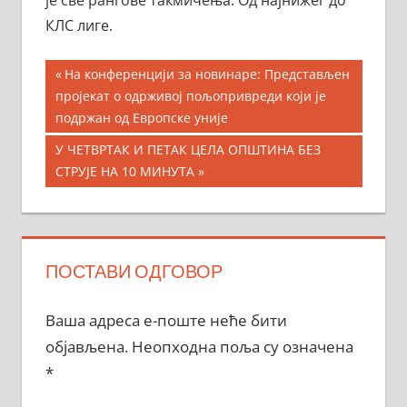
КЛС лиге.
Кретање
Previous
На конференцији за новинаре: Представљен
Post:
пројекат о одрживој пољопривреди који је
чланка
подржан од Европске уније
Next
У ЧЕТВРТАК И ПЕТАК ЦЕЛА ОПШТИНА БЕЗ
Post:
СТРУЈЕ НА 10 МИНУТА
ПОСТАВИ ОДГОВОР
Ваша адреса е-поште неће бити
објављена.
Неопходна поља су означена
*