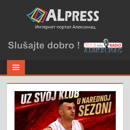
Skip
to
content
Интернет портал Алексинац