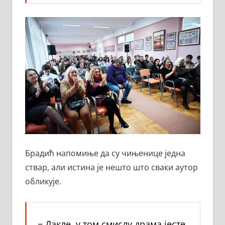
Брадић напомиње да су чињенице једна
ствар, али истина је нешто што сваки аутор
обликује.
− Дакле, у том смислу драма jeсте