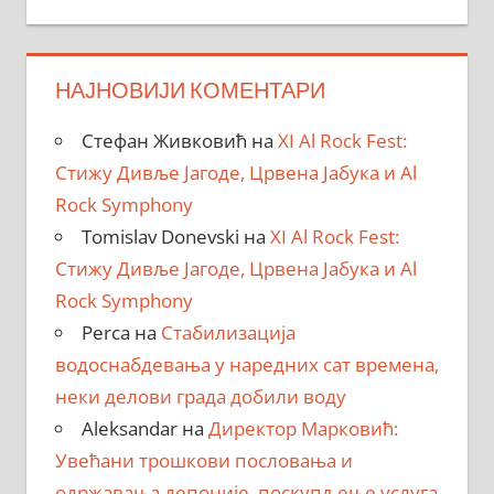
НАЈНОВИЈИ КОМЕНТАРИ
Стефан Живковић
на
XI Al Rock Fest:
Стижу Дивље Јагоде, Црвена Јабука и Al
Rock Symphony
Tomislav Donevski
на
XI Al Rock Fest:
Стижу Дивље Јагоде, Црвена Јабука и Al
Rock Symphony
Perca
на
Стабилизација
водоснабдевања у наредних сат времена,
неки делови града добили воду
Aleksandar
на
Директор Марковић:
Увећани трошкови пословања и
одржавања депоније, поскупљење услуга