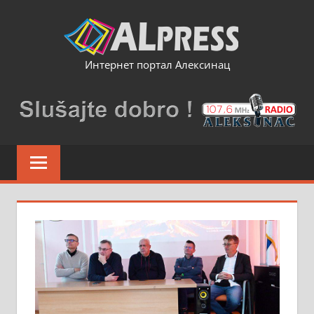
Skip
to
content
Интернет портал Алексинац