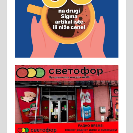
Рудник и флотација Рудник
д.о.о. Рудник запошљава 20
помоћника рудара. Услови:
Основна школа, пожељно радно
искуство на истим и сличним
пословима, али не и неопходан
услов. Обезбеђен смештај,
превоз, исхрана. 032/57-41-122 –
локал 22
Пружам услуге завршних радова
у грађевини, хидроизолације и
молерских радова. 061/25-28-058
Ало таксију потребан возач са Б
категоријом. 064/02-85-511
Потребна два радника за рад на
стоваришту „Липа промет” у