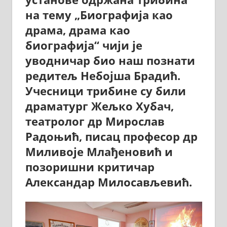
на тему „Биографија као
драма, драма као
биографија“ чији је
уводничар био наш познати
редитељ Небојша Брадић.
Учесници трибине су били
драматург Жељко Хубач,
театролог др Мирослав
Радоњић, писац професор др
Миливоје Млађеновић и
позоришни критичар
Александар Милосављевић.