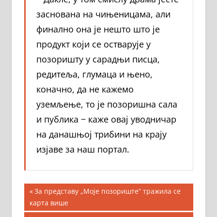
заснована на чињеницама, али
финално она је нешто што је
продукт који се остварује у
позоришту у сарадњи писца,
редитеља, глумаца и њено,
коначно, да не кажемо
уземљење, то је позоришна сала
и публика − каже овај уводничар
на данашњој трибини на крају
изјаве за наш портал.
Кретање
Previous
За представу „Моје позориште” тражила се
Post:
карта више
чланка