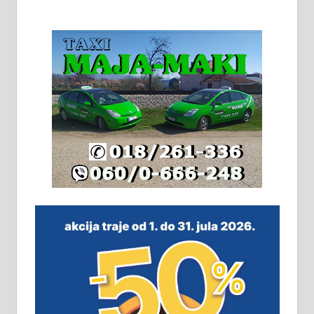
На продају кућа у Алексинцу,
београдски друм. Две одвојене
стамбене целине једна уз другу.
2х150м2, две гараже, централно
грејање на гас и дрва. Две
адресе. 063/71-74-023
Издајем комплетно опремљену
халу на Житковачком путу, на
плацу површине око 7 ари.
064/321-80-51; 063/102-35-25
На продају легализована, нова,
незавршена кућа површине 160
м2 са плацем од 8 ари у Зеленом
виру у Алексинцу. Могућа
замена. 064/21-63-584
ПОСЛОВНИ ОГЛАСИ