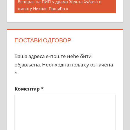
Next
Вечерас на ПИП-у драма Жељка Хубача о
Post:
животу Николе Пашића
ПОСТАВИ ОДГОВОР
Ваша адреса е-поште неће бити
објављена.
Неопходна поља су означена
*
Коментар
*