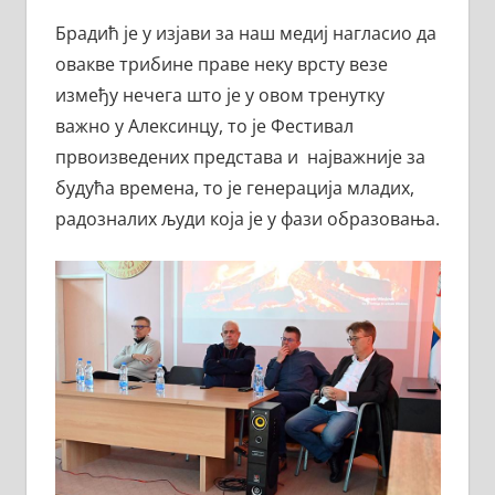
Брадић је у изјави за наш медиј нагласио да
овакве трибине праве неку врсту везе
између нечега што је у овом тренутку
важно у Алексинцу, то је Фестивал
првоизведених представа и најважније за
будућа времена, то је генерација младих,
радозналих људи која је у фази образовања.