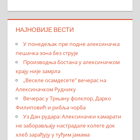
НАЈНОВИЈЕ ВЕСТИ
У понедељак пре подне алексиначка
пешачка зона без струје
Производња бостана у алексиначком
крају није замрла
„Веселе осамдесете” вечерас на
Алексиначком Руднику
Вечерас у Трњану фолклор, Дарко
Филиповић и рибља чорба
Уз Дан рудара: Алексиначки камарати
не заборављају настрадале колеге док
хлеб зарађују у туђим јамама