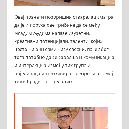
Овај познати позоришни стваралац сматра
да је и порука ове трибине да се међу
младим људима налазе изузетни,
креативни потенцијали, таленти, којих
често ни они сами нису свесни, па је због
тога потрбно да се сарадња и комуникација
и интеракција између тих група и
појединаца интензивира. Говорећи о самој
теми Брадић је предочио: