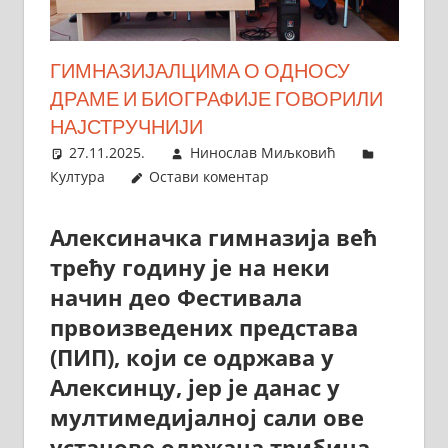
ГИМНАЗИЈАЛЦИМА О ОДНОСУ
ДРАМЕ И БИОГРАФИЈЕ ГОВОРИЛИ
НАЈСТРУЧНИЈИ
27.11.2025.
Нинослав Миљковић
Култура
Остави коментар
Алексиначка гимназија већ
трећу годину је на неки
начин део Фестивала
првоизведених представа
(ПИП), који се одржава у
Алексинцу, јер је данас у
мултимедијалној сали ове
установе одржана трибина