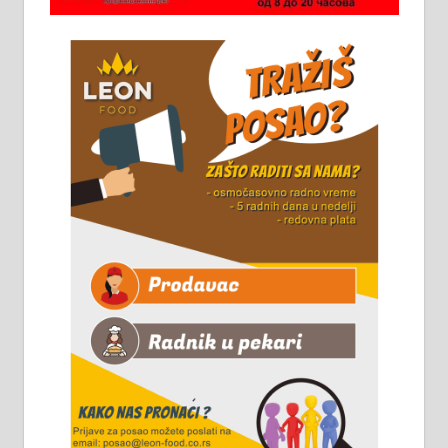
Алексинцу. За више
информација доћи лично на
стовариште у улици Максима
Горког 26 сваког радног дана од
8 до 15 часова. 063/465-045
Чистим све врсте димњака.
061/32-13-445