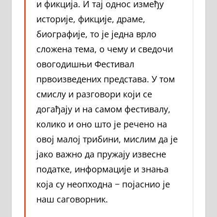
и фикција. И тај однос између
историје, фикције, драме,
биографије, то је једна врло
сложена тема, о чему и сведочи
овогодишњи Фестивал
првоизведених представа. У том
смислу и разговори који се
догађају и на самом фестивалу,
колико и оно што је речено на
овој малој трибини, мислим да је
јако важно да пружају извесне
податке, информације и знања
која су неопходна − појаснио је
наш саговорник.