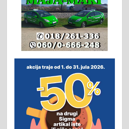
адресе. 063/71-74-023
Издајем комплетно опремљену
халу на Житковачком путу, на
плацу површине око 7 ари.
064/321-80-51; 063/102-35-25
На продају легализована, нова,
незавршена кућа површине 160
м2 са плацем од 8 ари у Зеленом
виру у Алексинцу. Могућа
замена. 064/21-63-584
ПОСЛОВНИ ОГЛАСИ
Рудник и флотација Рудник
д.о.о. Рудник запошљава 20
помоћника рудара. Услови: