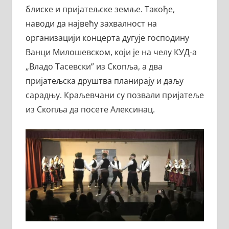
блиске и пријатељске земље. Такође,
наводи да највећу захвалност на
организацији концерта дугује господину
Ванци Милошевском, који је на челу КУД-а
„Владо Тасевски” из Скопља, а два
пријатељска друштва планирају и даљу
сарадњу. Краљевчани су позвали пријатеље
из Скопља да посете Алексинац.