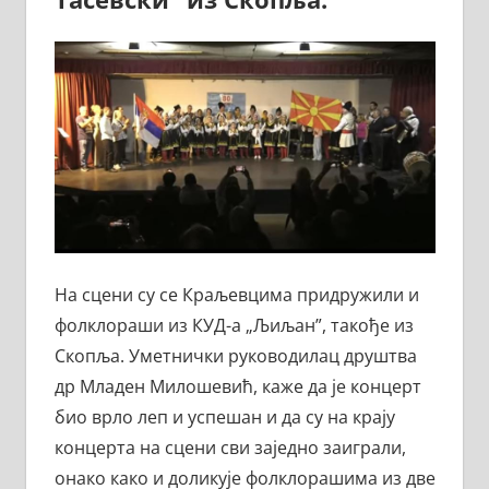
На сцени су се Краљевцима придружили и
фолклораши из КУД-а „Љиљан”, такође из
Скопља. Уметнички руководилац друштва
др Младен Милошевић, каже да је концерт
био врло леп и успешан и да су на крају
концерта на сцени сви заједно заиграли,
онако како и доликује фолклорашима из две