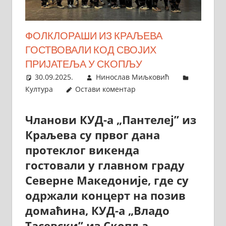
ФОЛКЛОРАШИ ИЗ КРАЉЕВА
ГОСТВОВАЛИ КОД СВОЈИХ
ПРИЈАТЕЉА У СКОПЉУ
30.09.2025.
Нинослав Миљковић
Култура
Остави коментар
Чланови КУД-а „Пантелеј” из
Краљева су првог дана
протеклог викенда
гостовали у главном граду
Северне Македоније, где су
одржали концерт на позив
домаћина, КУД-а „Владо
Тасевски” из Скопља.