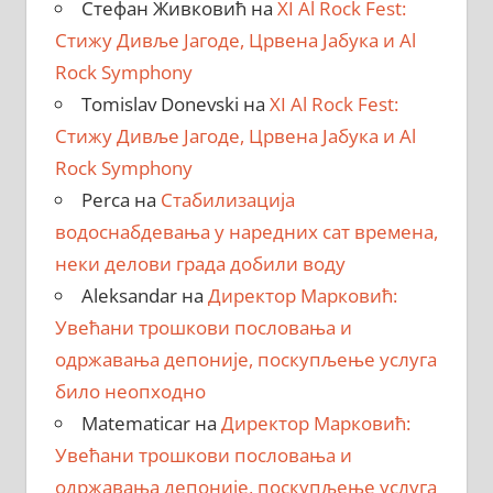
Стефан Живковић
на
XI Al Rock Fest:
Стижу Дивље Јагоде, Црвена Јабука и Al
Rock Symphony
Tomislav Donevski
на
XI Al Rock Fest:
Стижу Дивље Јагоде, Црвена Јабука и Al
Rock Symphony
Perca
на
Стабилизација
водоснабдевања у наредних сат времена,
неки делови града добили воду
Aleksandar
на
Директор Марковић:
Увећани трошкови пословања и
одржавања депоније, поскупљење услуга
било неопходно
Matematicar
на
Директор Марковић:
Увећани трошкови пословања и
одржавања депоније, поскупљење услуга