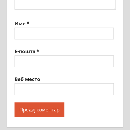
Име
*
Е-пошта
*
Веб место