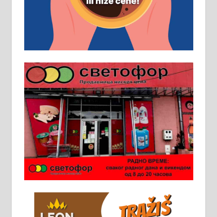
Основна школа, пожељно радно
искуство на истим и сличним
пословима, али не и неопходан
услов. Обезбеђен смештај,
превоз, исхрана. 032/57-41-122 –
локал 22
Пружам услуге завршних радова
у грађевини, хидроизолације и
молерских радова. 061/25-28-058
Ало таксију потребан возач са Б
категоријом. 064/02-85-511
Потребна два радника за рад на
стоваришту „Липа промет” у
Алексинцу. За више
информација доћи лично на
стовариште у улици Максима
Горког 26 сваког радног дана од
8 до 15 часова. 063/465-045