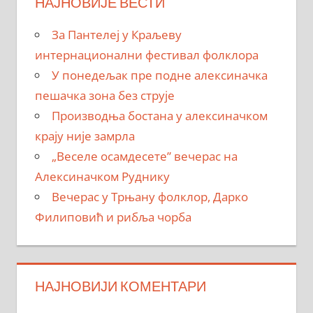
НАЈНОВИЈЕ ВЕСТИ
За Пантелеј у Краљеву
интернационални фестивал фолклора
У понедељак пре подне алексиначка
пешачка зона без струје
Производња бостана у алексиначком
крају није замрла
„Веселе осамдесете” вечерас на
Алексиначком Руднику
Вечерас у Трњану фолклор, Дарко
Филиповић и рибља чорба
НАЈНОВИЈИ КОМЕНТАРИ