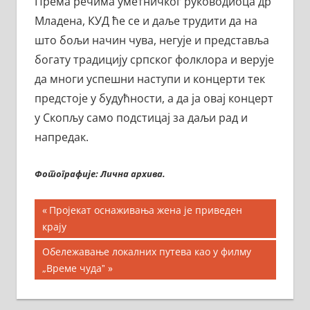
Према речима уметничког руководиоца др
Младена, КУД ће се и даље трудити да на
што бољи начин чува, негује и представља
богату традицију српског фолклора и верује
да многи успешни наступи и концерти тек
предстоје у будућности, а да ја овај концерт
у Скопљу само подстицај за даљи рад и
напредак.
Фотографије: Лична архива.
Кретање
Previous
Пројекат оснаживања жена је приведен
Post:
крају
чланка
Next
Обележавање локалних путева као у филму
Post:
„Време чудаˮ