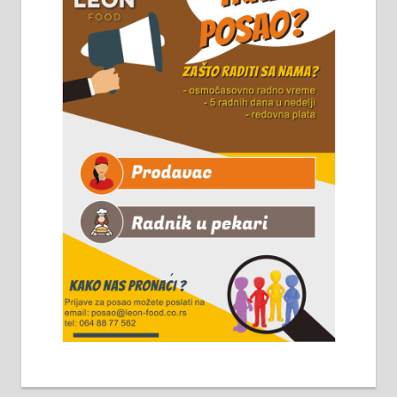
Чистим све врсте димњака.
061/32-13-445