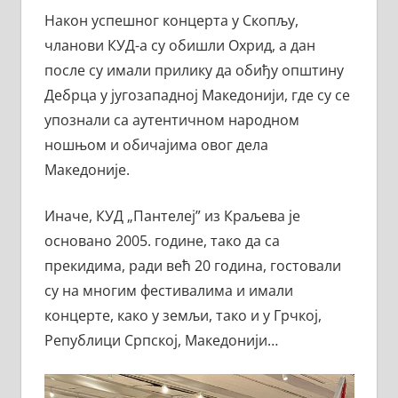
Након успешног концерта у Скопљу,
чланови КУД-а су обишли Охрид, а дан
после су имали прилику да обиђу општину
Дебрца у југозападној Македонији, где су се
упознали са аутентичном народном
ношњом и обичајима овог дела
Македоније.
Иначе, КУД „Пантелеј” из Краљева је
основано 2005. године, тако да са
прекидима, ради већ 20 година, гостовали
су на многим фестивалима и имали
концерте, како у земљи, тако и у Грчкој,
Републици Српској, Македонији…