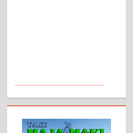
МАЛИ ОГЛАСИ
На продају кућа у Алексинцу,
београдски друм. Две одвојене
стамбене целине једна уз другу.
2х150м2, две гараже, централно
грејање на гас и дрва. Две