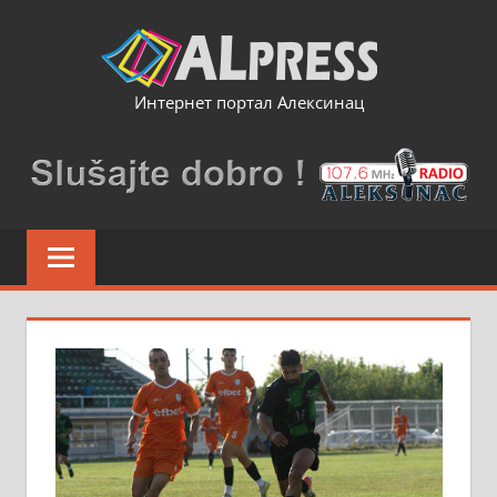
Skip
to
content
Интернет портал Алексинац