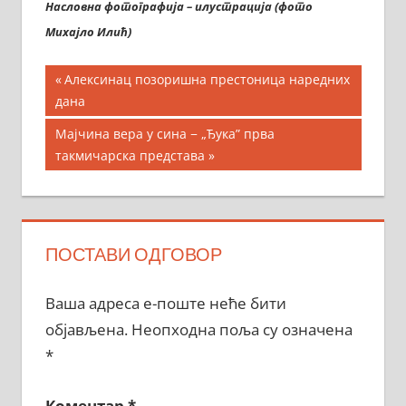
Насловна фотографија – илустрација (фото
Михајло Илић)
Кретање
Previous
Алексинац позоришна престоница наредних
Post:
дана
чланка
Next
Мајчина вера у сина − „Ђука” прва
Post:
такмичарска представа
ПОСТАВИ ОДГОВОР
Ваша адреса е-поште неће бити
објављена.
Неопходна поља су означена
*
Коментар
*