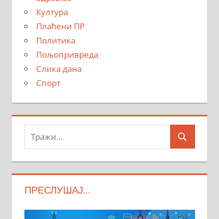
Култура
Плаћени ПР
Политика
Пољопривреда
Слика дана
Спорт
Тражи:
Search
ПРЕСЛУШАЈ…