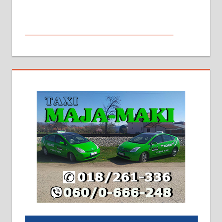
МАЛИ ОГЛАСИ
На продају кућа у Алексинцу,
београдски друм. Две одвојене
стамбене целине једна уз другу.
2х150м2, две гараже, централно
грејање на гас и дрва. Две
адресе. 063/71-74-023
Издајем комплетно опремљену
халу на Житковачком путу, на
плацу површине око 7 ари.
064/321-80-51; 063/102-35-25
На продају легализована, нова,
незавршена кућа површине 160