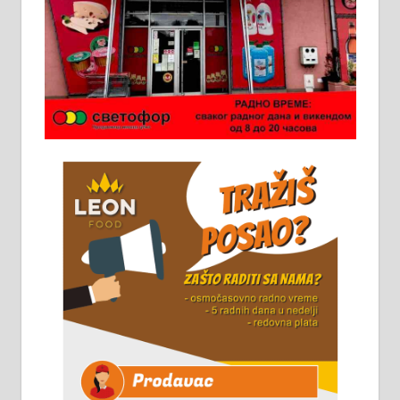
Ало таксију потребан возач са Б
категоријом. 064/02-85-511
Потребна два радника за рад на
стоваришту „Липа промет” у
Алексинцу. За више
информација доћи лично на
стовариште у улици Максима
Горког 26 сваког радног дана од
8 до 15 часова. 063/465-045
Чистим све врсте димњака.
061/32-13-445