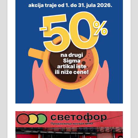
м2 са плацем од 8 ари у Зеленом
виру у Алексинцу. Могућа
замена. 064/21-63-584
ПОСЛОВНИ ОГЛАСИ
Рудник и флотација Рудник
д.о.о. Рудник запошљава 20
помоћника рудара. Услови:
Основна школа, пожељно радно
искуство на истим и сличним
пословима, али не и неопходан
услов. Обезбеђен смештај,
превоз, исхрана. 032/57-41-122 –
локал 22
Пружам услуге завршних радова
у грађевини, хидроизолације и
молерских радова. 061/25-28-058