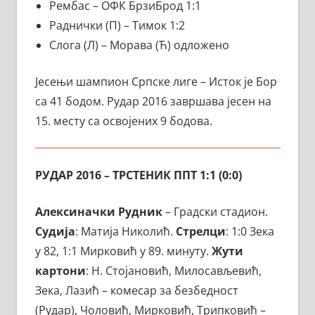
Рембас – ОФК БрзиБрод 1:1
Раднички (П) – Тимок 1:2
Слога (Л) – Морава (Ћ) одложено
Јесењи шампион Српске лиге – Исток је Бор
са 41 бодом. Рудар 2016 завршава јесен на
15. месту са освојених 9 бодова.
РУДАР 2016 – ТРСТЕНИК ППТ 1:1 (0:0)
Алексиначки Рудник
– Градски стадион.
Судија
: Матија Николић.
Стрелци
: 1:0 Зека
у 82, 1:1 Мирковић у 89. минуту.
Жути
картони
: Н. Стојановић, Милосављевић,
Зека, Лазић – комесар за безбедност
(Рудар), Чоловић, Мирковић, Трипковић –