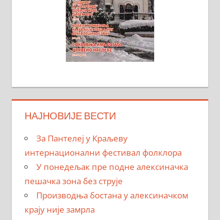
НАЈНОВИЈЕ ВЕСТИ
За Пантелеј у Краљеву
интернационални фестивал фолклора
У понедељак пре подне алексиначка
пешачка зона без струје
Производња бостана у алексиначком
крају није замрла