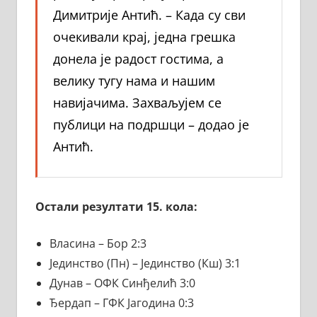
Димитрије Антић. – Када су сви
очекивали крај, једна грешка
донела је радост гостима, а
велику тугу нама и нашим
навијачима. Захваљујем се
публици на подршци – додао је
Антић.
Остали
резултати 1
5
. кола:
Власина – Бор 2:3
Јединство (Пн) – Јединство (Кш) 3:1
Дунав – ОФК Синђелић 3:0
Ђердап – ГФК Јагодина 0:3