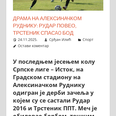
ДРАМА НА АЛЕКСИНАЧКОМ
РУДНИКУ: РУДАР ПОВЕО,
ТРСТЕНИК СПАСAO БОД
24.11.2025.
Срђан Илић
Спорт
Остави коментар
У последњем јесењем колу
Српске лиге – Исток, на
Градском стадиону на
Алексиначком Руднику
одигран је дерби зачеља у
којем су се састали Рудар
2016 и Трстеник ППТ. Меч је
обиловао борбом, тешким