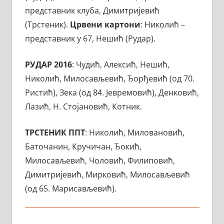
представник клуба, Димитријевић
(Трстеник).
Црвени картони
: Николић –
представник у 67, Нешић (Рудар).
РУДАР
2016
: Чудић, Алексић, Нешић,
Николић, Милосављевић, Ђорђевић (од 70.
Ристић), Зека (од 84. Јевремовић), Денковић,
Лазић, Н. Стојановић, Котник.
ТРСТЕНИК ППТ
: Николић, Миловановић,
Баточанин, Кручичан, Ђокић,
Милосављевић, Чоловић, Филиповић,
Димитријевић, Мирковић, Милосављевић
(од 65. Maрисављевић).