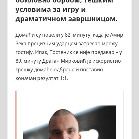
условима за игру и
драматичном завршницом.
Домaћи су повели у 82. минуту, када је Амир
Зека прецизним ударцем затресао мрежу
гостију. Ипак, Трстеник се није предавао – у
89. минуту Драган Мирковић је искористио
грешку домаће одбране и поставио
коначан резултат 1:1.