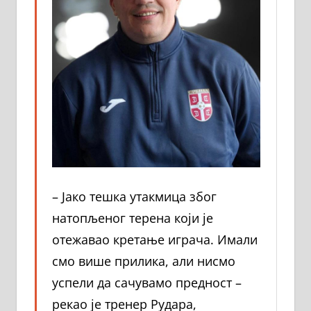
– Јако тешка утакмица због
натопљеног терена који је
отежавао кретање играча. Имали
смо више прилика, али нисмо
успели да сачувамо предност –
рекао је тренер Рудара,