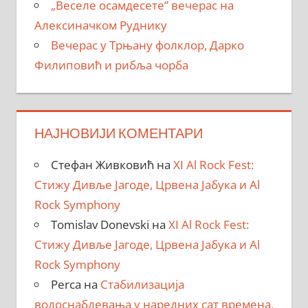
„Веселе осамдесете” вечерас на
Алексиначком Руднику
Вечерас у Трњану фолклор, Дарко
Филиповић и рибља чорба
НАЈНОВИЈИ КОМЕНТАРИ
Стефан Живковић
на
XI Al Rock Fest:
Стижу Дивље Јагоде, Црвена Јабука и Al
Rock Symphony
Tomislav Donevski
на
XI Al Rock Fest:
Стижу Дивље Јагоде, Црвена Јабука и Al
Rock Symphony
Perca
на
Стабилизација
водоснабдевања у наредних сат времена,