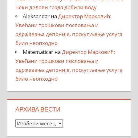
неки делови града добили воду
Aleksandar
на
Директор Марковић:
Увећани трошкови пословања и
одржавања депоније, поскупљење услуга
било неопходно
Matematicar
на
Директор Марковић:
Увећани трошкови пословања и
одржавања депоније, поскупљење услуга
било неопходно
АРХИВА ВЕСТИ
Архива
вести