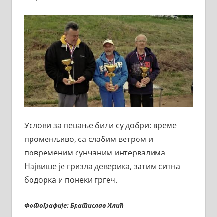
Услови за пецање били су добри: време
променљиво, са слабим ветром и
повременим сунчаним интервалима.
Највише је гризла деверика, затим ситна
бодорка и понеки гргеч.
Фотографије: Братислав Илић