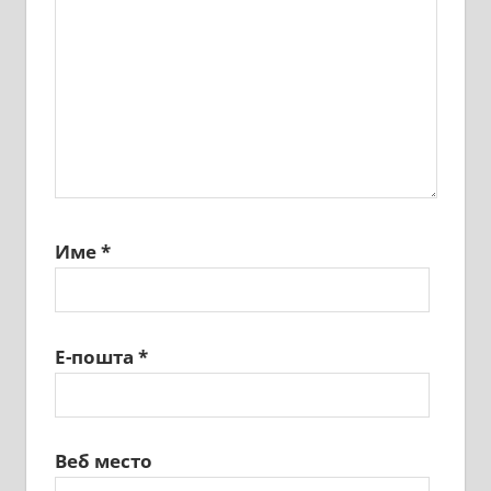
Име
*
Е-пошта
*
Веб место