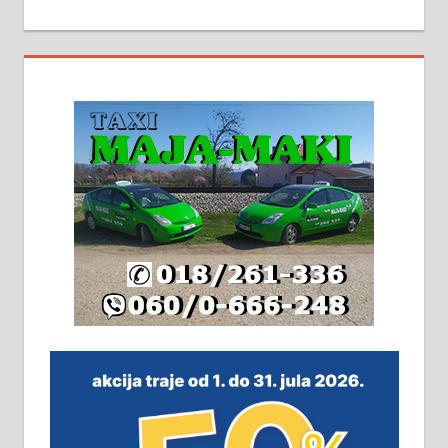
На продају кућа у Алексинцу,
београдски друм. Две одвојене
стамбене целине једна уз другу.
2х150м2, две гараже, централно
грејање на гас и дрва. Две
адресе. 063/71-74-023
Издајем комплетно опремљену
халу на Житковачком путу, на
плацу површине око 7 ари.
064/321-80-51; 063/102-35-25
На продају легализована, нова,
незавршена кућа површине 160
м2 са плацем од 8 ари у Зеленом
виру у Алексинцу. Могућа
замена. 064/21-63-584