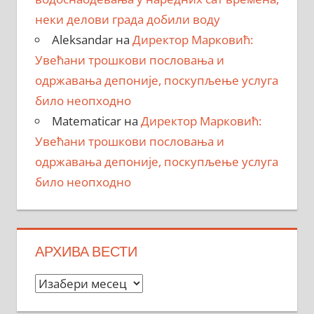
неки делови града добили воду
Aleksandar
на
Директор Марковић:
Увећани трошкови пословања и
одржавања депоније, поскупљење услуга
било неопходно
Matematicar
на
Директор Марковић:
Увећани трошкови пословања и
одржавања депоније, поскупљење услуга
било неопходно
АРХИВА ВЕСТИ
Архива
вести