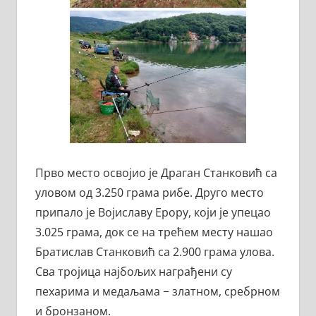
Прво место освојио је Драган Станковић са
уловом од 3.250 грама рибе. Друго место
припало је Војиславу Ерору, који је упецао
3.025 грама, док се на трећем месту нашао
Братислав Станковић са 2.900 грама улова.
Сва тројица најбољих награђени су
пехарима и медаљама − златном, сребрном
и бронзаном.