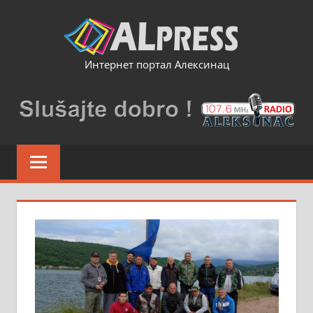
Skip
to
content
Интернет портал Алексинац