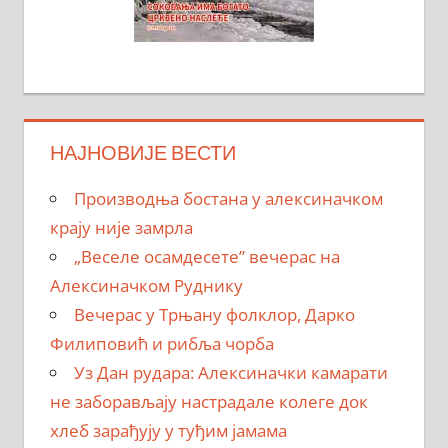
НАЈНОВИЈЕ ВЕСТИ
Производња бостана у алексиначком
крају није замрла
„Веселе осамдесете” вечерас на
Алексиначком Руднику
Вечерас у Трњану фолклор, Дарко
Филиповић и рибља чорба
Уз Дан рудара: Алексиначки камарати
не заборављају настрадале колеге док
хлеб зарађују у туђим јамама