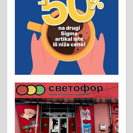
ПОСЛОВНИ ОГЛАСИ
Рудник и флотација Рудник
д.о.о. Рудник запошљава 20
помоћника рудара. Услови:
Основна школа, пожељно радно
искуство на истим и сличним
пословима, али не и неопходан
услов. Обезбеђен смештај,
превоз, исхрана. 032/57-41-122 –
локал 22
Пружам услуге завршних радова
у грађевини, хидроизолације и
молерских радова. 061/25-28-058
Ало таксију потребан возач са Б
категоријом. 064/02-85-511