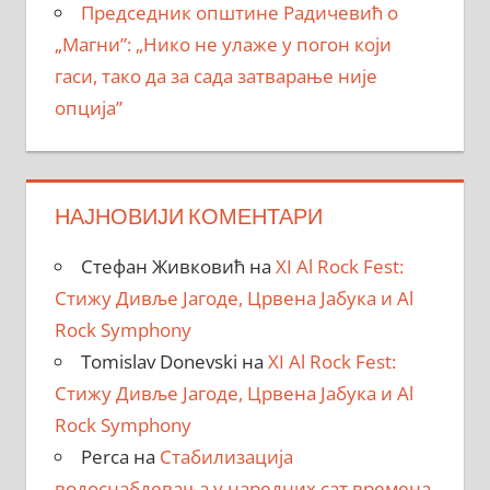
Председник општине Радичевић о
„Магни”: „Нико не улаже у погон који
гаси, тако да за сада затварање није
опција”
НАЈНОВИЈИ КОМЕНТАРИ
Стефан Живковић
на
XI Al Rock Fest:
Стижу Дивље Јагоде, Црвена Јабука и Al
Rock Symphony
Tomislav Donevski
на
XI Al Rock Fest:
Стижу Дивље Јагоде, Црвена Јабука и Al
Rock Symphony
Perca
на
Стабилизација
водоснабдевања у наредних сат времена,