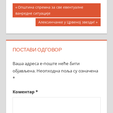
Кретање
Previous
Општина спремна за све евентуалне
Post:
ванредне ситуације
чланка
Next
Алексинчанке у Црвеној звезди!
Post:
ПОСТАВИ ОДГОВОР
Ваша адреса е-поште неће бити
објављена.
Неопходна поља су означена
*
Коментар
*