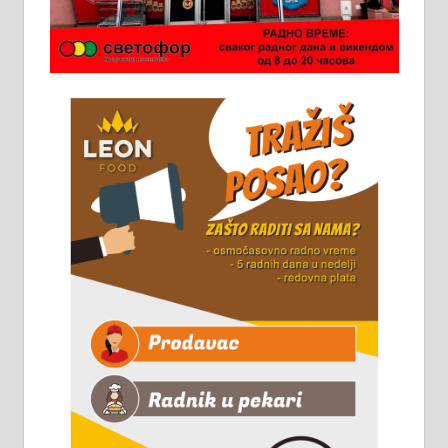
Потребна два радника за рад на
стоваришту „Липа промет” у
Алексинцу. За више
информација доћи лично на
стовариште у улици Максима
Горког 26 сваког радног дана од
8 до 15 часова. 063/465-045
Чистим све врсте димњака.
061/32-13-445