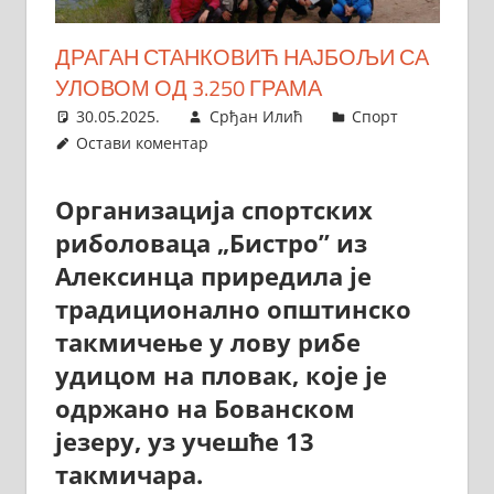
ДРАГАН СТАНКОВИЋ НАЈБОЉИ СА
УЛОВОМ ОД 3.250 ГРАМА
30.05.2025.
Срђан Илић
Спорт
Остави коментар
Организација спортских
риболоваца „Бистро” из
Алексинца приредила је
традиционално општинско
такмичење у лову рибе
удицом на пловак, које је
одржано на Бованском
језеру, уз учешће 13
такмичара.