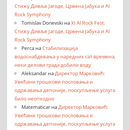
Стижу Дивље Јагоде, Црвена Јабука и Al
Rock Symphony
Tomislav Donevski
на
XI Al Rock Fest:
Стижу Дивље Јагоде, Црвена Јабука и Al
Rock Symphony
Perca
на
Стабилизација
водоснабдевања у наредних сат времена,
неки делови града добили воду
Aleksandar
на
Директор Марковић:
Увећани трошкови пословања и
одржавања депоније, поскупљење услуга
било неопходно
Matematicar
на
Директор Марковић:
Увећани трошкови пословања и
одржавања депоније, поскупљење услуга