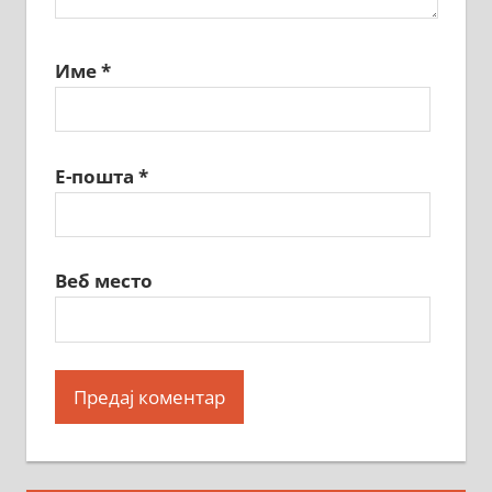
Име
*
Е-пошта
*
Веб место