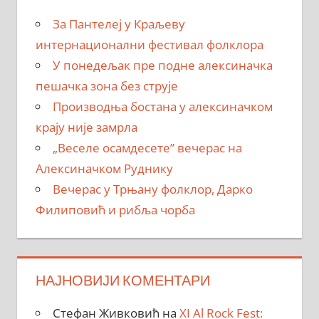
За Пантелеј у Краљеву
интернационални фестивал фолклора
У понедељак пре подне алексиначка
пешачка зона без струје
Производња бостана у алексиначком
крају није замрла
„Веселе осамдесете” вечерас на
Алексиначком Руднику
Вечерас у Трњану фолклор, Дарко
Филиповић и рибља чорба
НАЈНОВИЈИ КОМЕНТАРИ
Стефан Живковић
на
XI Al Rock Fest: