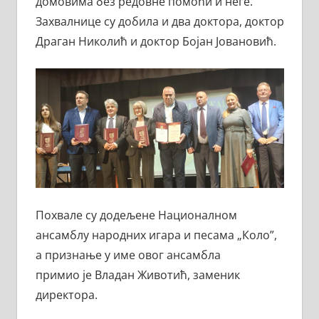
домовима без редовне помоћи и неге.
Захвалнице су добила и два доктора, доктор
Драган Николић и доктор Бојан Јовановић.
Похвале су додељене Националном
ансамблу народних игара и песама „Коло”,
а признање у име овог ансамбла
примио је Владан Животић, заменик
директора.