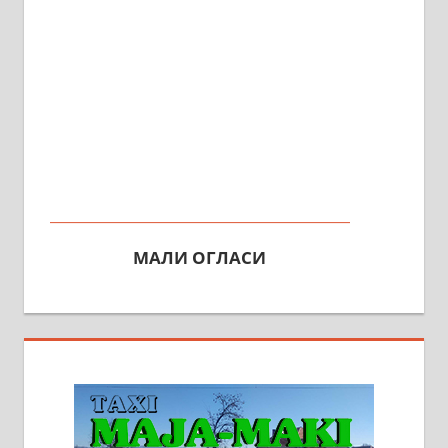
МАЛИ ОГЛАСИ
На продају кућа у Алексинцу,
београдски друм. Две одвојене
стамбене целине једна уз другу.
2х150м2, две гараже, централно
грејање на гас и дрва. Две
адресе. 063/71-74-023