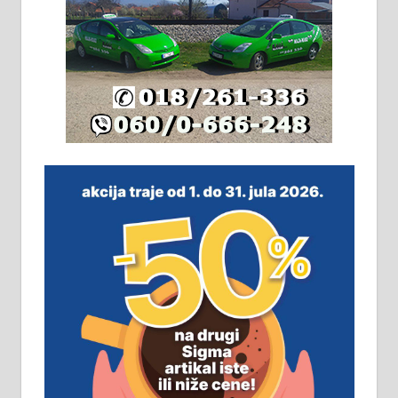
Издајем комплетно опремљену
халу на Житковачком путу, на
плацу површине око 7 ари.
064/321-80-51; 063/102-35-25
На продају легализована, нова,
незавршена кућа површине 160
м2 са плацем од 8 ари у Зеленом
виру у Алексинцу. Могућа
замена. 064/21-63-584
ПОСЛОВНИ ОГЛАСИ
Рудник и флотација Рудник
д.о.о. Рудник запошљава 20
помоћника рудара. Услови:
Основна школа, пожељно радно
искуство на истим и сличним
пословима, али не и неопходан
услов. Обезбеђен смештај,