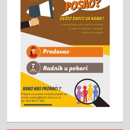
Чистим све врсте димњака.
061/32-13-445