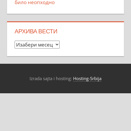
било неопходно
АРХИВА ВЕСТИ
Архива
вести
Izrada sajta i hosting:
Hosting-Srbija