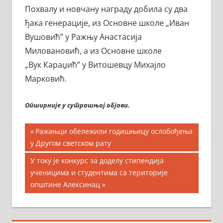
Похвалу и новчану награду добила су два
ђака генерације, из Основне школе „Иван
Вушовић” у Ражњу Анастасија
Миловановић, а из Основне школе
„Вук Караџић” у Витошевцу Михајло
Марковић.
Опширније у сутрашњој објави.
Кретање
Previous
Ражањци обележили годишњицу ослобођења
Post:
у Другом светском рату
чланка
Next
У току је конкурс за доделу стипендија
Post:
ученицима и студентима са територије
општине Алексинац