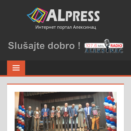
Skip
to
content
Интернет портал Алексинац