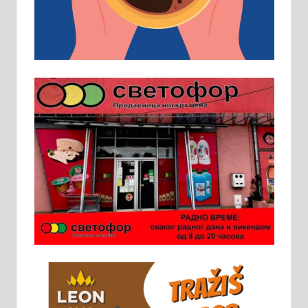
превоз, исхрана. 032/57-41-122 –
локал 22
Пружам услуге завршних радова
у грађевини, хидроизолације и
молерских радова. 061/25-28-058
Ало таксију потребан возач са Б
категоријом. 064/02-85-511
Потребна два радника за рад на
стоваришту „Липа промет” у
Алексинцу. За више
информација доћи лично на
стовариште у улици Максима
Горког 26 сваког радног дана од
8 до 15 часова. 063/465-045