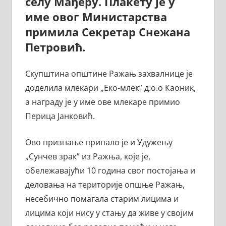
селу Мађеру. Плакету је у
име овог Министарства
примила Секретар Снежана
Петровић.
Скупштина општине Ражањ захвалнице је
доделила млекари „Еко-млек” д.о.о Каоник,
а награду је у име ове млекаре примио
Перица Јанковић.
Ово признање припало је и Удужењу
„Сунчев зрак” из Ражња, које је,
обележавајући 10 година свог постојања и
деловања на територије опшње Ражањ,
несебично помагала старим лицима и
лицима који нису у стању да живе у својим