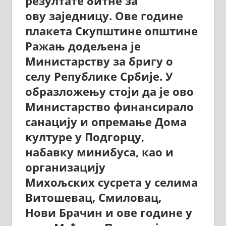
резултате битне за
ову заједницу. Ове године
плакета Скупштине општине
Ражањ додељена је
Министарству за бригу о
селу Републике Србије. У
образложењу стоји да је ово
Министарство финансирало
санацију и опремање Дома
културе у Подгорцу,
набавку минибуса, као и
организацију
Михољских сусрета у селима
Витошевац, Смиловац,
Нови Брачин и ове године у