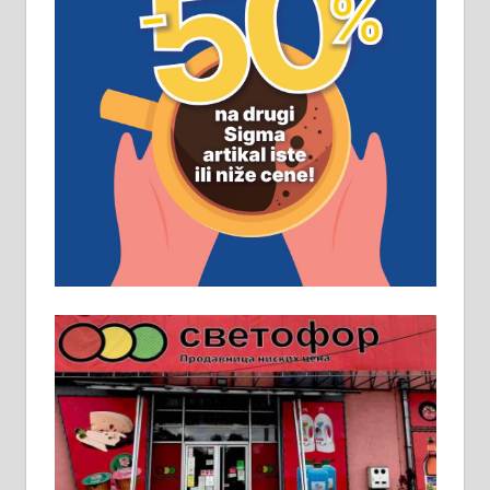
ПОСЛОВНИ ОГЛАСИ
Рудник и флотација Рудник
д.о.о. Рудник запошљава 20
помоћника рудара. Услови:
Основна школа, пожељно радно
искуство на истим и сличним
пословима, али не и неопходан
услов. Обезбеђен смештај,
превоз, исхрана. 032/57-41-122 –
локал 22
Пружам услуге завршних радова
у грађевини, хидроизолације и
молерских радова. 061/25-28-058
Ало таксију потребан возач са Б
категоријом. 064/02-85-511