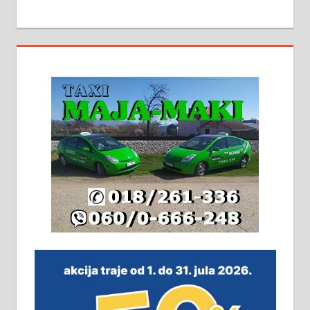
МАЛИ ОГЛАСИ
На продају кућа у Алексинцу,
београдски друм. Две одвојене
стамбене целине једна уз другу.
2х150м2, две гараже, централно
грејање на гас и дрва. Две
адресе. 063/71-74-023
Издајем комплетно опремљену
халу на Житковачком путу, на
плацу површине око 7 ари.
064/321-80-51; 063/102-35-25
На продају легализована, нова,
незавршена кућа површине 160
м2 са плацем од 8 ари у Зеленом
виру у Алексинцу. Могућа
замена. 064/21-63-584