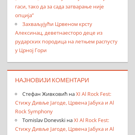
гаси, тако да за сада затварање није
опција”
Захваљујући Црвеном крсту
Алексинац, деветнаесторо деце из
рударских породица на летњем распусту
у Црној Гори
НАЈНОВИЈИ КОМЕНТАРИ
Стефан Живковић
на
XI Al Rock Fest:
Стижу Дивље Јагоде, Црвена Јабука и Al
Rock Symphony
Tomislav Donevski
на
XI Al Rock Fest:
Стижу Дивље Јагоде, Црвена Јабука и Al