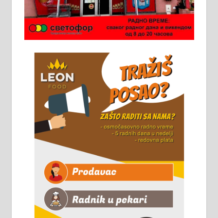
Потребна два радника за рад на
стоваришту „Липа промет” у
Алексинцу. За више
информација доћи лично на
стовариште у улици Максима
Горког 26 сваког радног дана од
8 до 15 часова. 063/465-045
Чистим све врсте димњака.
061/32-13-445