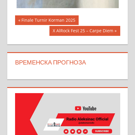
Кретање
Previous
Finale Turnir Korman 2025
Post:
чланка
Next
X AlRock Fest 25 – Carpe Diem
Post:
ВРЕМЕНСКА ПРОГНОЗА