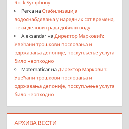
Rock Symphony
Perca
на
Стабилизација
водоснабдевања у наредних сат времена,
неки делови града добили воду
Aleksandar
на
Директор Марковић:
Увећани трошкови пословања и
одржавања депоније, поскупљење услуга
било неопходно
Matematicar
на
Директор Марковић:
Увећани трошкови пословања и
одржавања депоније, поскупљење услуга
било неопходно
АРХИВА ВЕСТИ