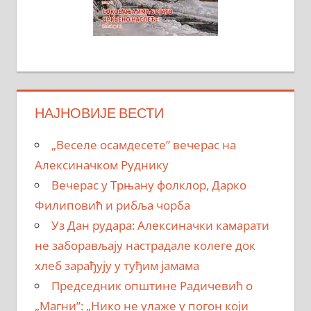
НАЈНОВИЈЕ ВЕСТИ
„Веселе осамдесете” вечерас на
Алексиначком Руднику
Вечерас у Трњану фолклор, Дарко
Филиповић и рибља чорба
Уз Дан рудара: Алексиначки камарати
не заборављају настрадале колеге док
хлеб зарађују у туђим јамама
Председник општине Радичевић о
„Магни”: „Нико не улаже у погон који