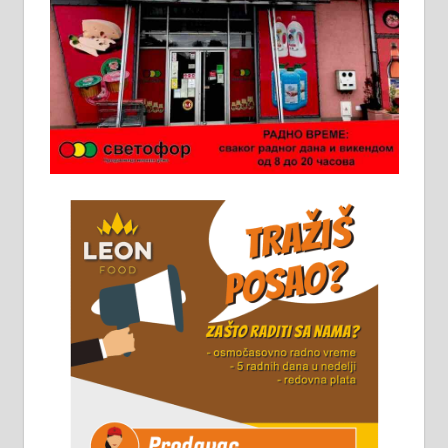
Ало таксију потребан возач са Б
категоријом. 064/02-85-511
Потребна два радника за рад на
стоваришту „Липа промет” у
Алексинцу. За више
информација доћи лично на
стовариште у улици Максима
Горког 26 сваког радног дана од
8 до 15 часова. 063/465-045
Чистим све врсте димњака.
061/32-13-445