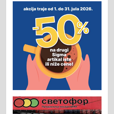
м2 са плацем од 8 ари у Зеленом
виру у Алексинцу. Могућа
замена. 064/21-63-584
ПОСЛОВНИ ОГЛАСИ
Рудник и флотација Рудник
д.о.о. Рудник запошљава 20
помоћника рудара. Услови:
Основна школа, пожељно радно
искуство на истим и сличним
пословима, али не и неопходан
услов. Обезбеђен смештај,
превоз, исхрана. 032/57-41-122 –
локал 22
Пружам услуге завршних радова
у грађевини, хидроизолације и
молерских радова. 061/25-28-058