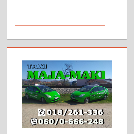
МАЛИ ОГЛАСИ
На продају кућа у Алексинцу,
београдски друм. Две одвојене
стамбене целине једна уз другу.
2х150м2, две гараже, централно
грејање на гас и дрва. Две
адресе. 063/71-74-023
Издајем комплетно опремљену
халу на Житковачком путу, на
плацу површине око 7 ари.
064/321-80-51; 063/102-35-25
На продају легализована, нова,
незавршена кућа површине 160