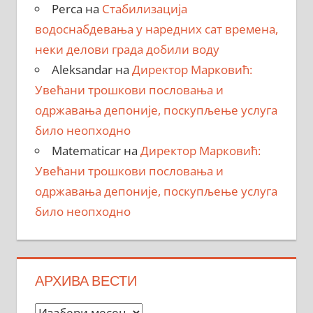
Perca
на
Стабилизација
водоснабдевања у наредних сат времена,
неки делови града добили воду
Aleksandar
на
Директор Марковић:
Увећани трошкови пословања и
одржавања депоније, поскупљење услуга
било неопходно
Matematicar
на
Директор Марковић:
Увећани трошкови пословања и
одржавања депоније, поскупљење услуга
било неопходно
АРХИВА ВЕСТИ
Архива