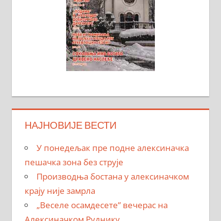
НАЈНОВИЈЕ ВЕСТИ
У понедељак пре подне алексиначка
пешачка зона без струје
Производња бостана у алексиначком
крају није замрла
„Веселе осамдесете” вечерас на
Алексиначком Руднику