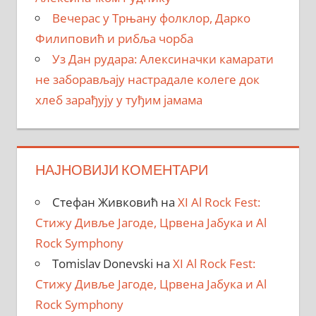
Вечерас у Трњану фолклор, Дарко
Филиповић и рибља чорба
Уз Дан рудара: Алексиначки камарати
не заборављају настрадале колеге док
хлеб зарађују у туђим јамама
НАЈНОВИЈИ КОМЕНТАРИ
Стефан Живковић
на
XI Al Rock Fest:
Стижу Дивље Јагоде, Црвена Јабука и Al
Rock Symphony
Tomislav Donevski
на
XI Al Rock Fest:
Стижу Дивље Јагоде, Црвена Јабука и Al
Rock Symphony