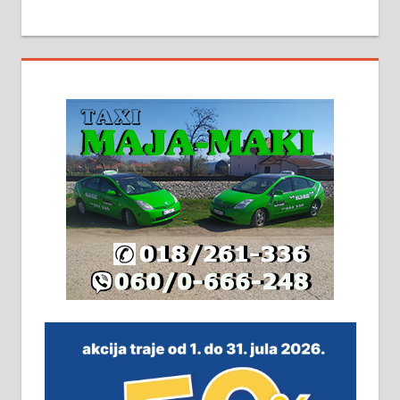
МАЛИ ОГЛАСИ
На продају кућа у Алексинцу,
београдски друм. Две одвојене
стамбене целине једна уз другу.
2х150м2, две гараже, централно
грејање на гас и дрва. Две
адресе. 063/71-74-023
Издајем комплетно опремљену
халу на Житковачком путу, на
плацу површине око 7 ари.
064/321-80-51; 063/102-35-25
На продају легализована, нова,
незавршена кућа површине 160
м2 са плацем од 8 ари у Зеленом
виру у Алексинцу. Могућа
замена. 064/21-63-584