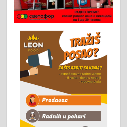
Потребна два радника за рад на
стоваришту „Липа промет” у
Алексинцу. За више
информација доћи лично на
стовариште у улици Максима
Горког 26 сваког радног дана од
8 до 15 часова. 063/465-045
Чистим све врсте димњака.
061/32-13-445