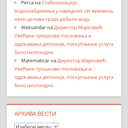
Perca
на
Стабилизација
водоснабдевања у наредних сат времена,
неки делови града добили воду
Aleksandar
на
Директор Марковић:
Увећани трошкови пословања и
одржавања депоније, поскупљење услуга
било неопходно
Matematicar
на
Директор Марковић:
Увећани трошкови пословања и
одржавања депоније, поскупљење услуга
било неопходно
АРХИВА ВЕСТИ
Архива