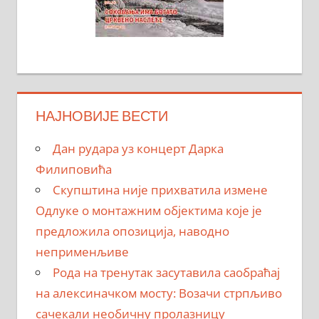
НАЈНОВИЈЕ ВЕСТИ
Дан рудара уз концерт Дарка
Филиповића
Скупштина није прихватила измене
Одлуке о монтажним објектима које је
предложила опозиција, наводно
неприменљиве
Рода на тренутак засутавила саобраћај
на алексиначком мосту: Возачи стрпљиво
сачекали необичну пролазницу