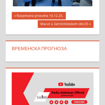
Кретање
Previous
Raspevana prosveta 10.12.25.
Post:
чланка
Next
Macut u Gerontoloskom dec25
Post:
ВРЕМЕНСКА ПРОГНОЗА