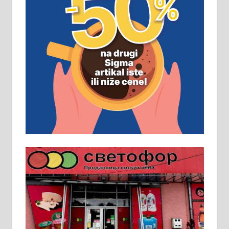
ПОСЛОВНИ ОГЛАСИ
Рудник и флотација Рудник
д.о.о. Рудник запошљава 20
помоћника рудара. Услови:
Основна школа, пожељно радно
искуство на истим и сличним
пословима, али не и неопходан
услов. Обезбеђен смештај,
превоз, исхрана. 032/57-41-122 –
локал 22
Пружам услуге завршних радова
у грађевини, хидроизолације и
молерских радова. 061/25-28-058
Ало таксију потребан возач са Б
категоријом. 064/02-85-511