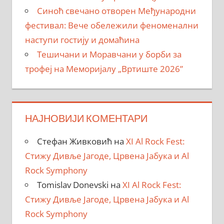
Синоћ свечано отворен Међународни
фестивал: Вече обележили феноменални
наступи гостију и домаћина
Тешичани и Моравчани у борби за
трофеј на Меморијалу „Вртиште 2026”
НАЈНОВИЈИ КОМЕНТАРИ
Стефан Живковић
на
XI Al Rock Fest:
Стижу Дивље Јагоде, Црвена Јабука и Al
Rock Symphony
Tomislav Donevski
на
XI Al Rock Fest:
Стижу Дивље Јагоде, Црвена Јабука и Al
Rock Symphony