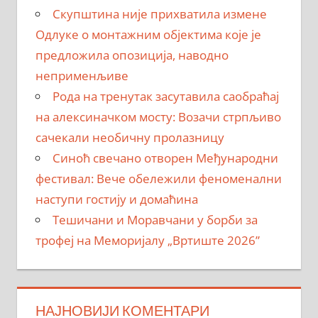
Скупштина није прихватила измене
Одлуке о монтажним објектима које је
предложила опозиција, наводно
неприменљиве
Рода на тренутак засутавила саобраћај
на алексиначком мосту: Возачи стрпљиво
сачекали необичну пролазницу
Синоћ свечано отворен Међународни
фестивал: Вече обележили феноменални
наступи гостију и домаћина
Тешичани и Моравчани у борби за
трофеј на Меморијалу „Вртиште 2026”
НАЈНОВИЈИ КОМЕНТАРИ