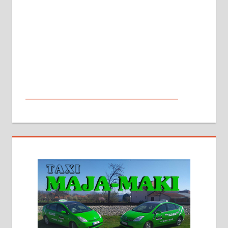
МАЛИ ОГЛАСИ
На продају кућа у Алексинцу,
београдски друм. Две одвојене
стамбене целине једна уз другу.
2х150м2, две гараже, централно
грејање на гас и дрва. Две
адресе. 063/71-74-023
Издајем комплетно опремљену