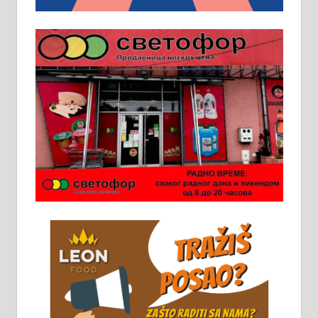
локал 22
Пружам услуге завршних радова
у грађевини, хидроизолације и
молерских радова. 061/25-28-058
Ало таксију потребан возач са Б
категоријом. 064/02-85-511
Потребна два радника за рад на
стоваришту „Липа промет” у
Алексинцу. За више
информација доћи лично на
стовариште у улици Максима
Горког 26 сваког радног дана од
8 до 15 часова. 063/465-045
Чистим све врсте димњака.
061/32-13-445