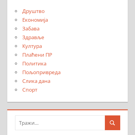
Друштво
Економија
Забава
Здравље
Култура
Плаћени ПР
Политика
Пољопривреда
Слика дана
Спорт
Тражи:
Search