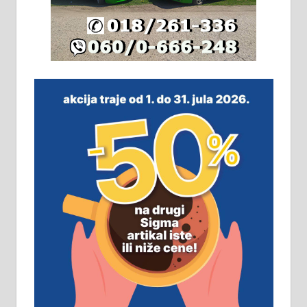
халу на Житковачком путу, на
плацу површине око 7 ари.
064/321-80-51; 063/102-35-25
На продају легализована, нова,
незавршена кућа површине 160
м2 са плацем од 8 ари у Зеленом
виру у Алексинцу. Могућа
замена. 064/21-63-584
ПОСЛОВНИ ОГЛАСИ
Рудник и флотација Рудник
д.о.о. Рудник запошљава 20
помоћника рудара. Услови:
Основна школа, пожељно радно
искуство на истим и сличним
пословима, али не и неопходан
услов. Обезбеђен смештај,
превоз, исхрана. 032/57-41-122 –