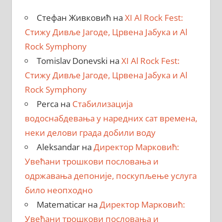
Стефан Живковић
на
XI Al Rock Fest:
Стижу Дивље Јагоде, Црвена Јабука и Al
Rock Symphony
Tomislav Donevski
на
XI Al Rock Fest:
Стижу Дивље Јагоде, Црвена Јабука и Al
Rock Symphony
Perca
на
Стабилизација
водоснабдевања у наредних сат времена,
неки делови града добили воду
Aleksandar
на
Директор Марковић:
Увећани трошкови пословања и
одржавања депоније, поскупљење услуга
било неопходно
Matematicar
на
Директор Марковић:
Увећани трошкови пословања и