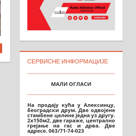
СЕРВИСНЕ ИНФОРМАЦИЈЕ
МАЛИ ОГЛАСИ
На продају кућа у Алексинцу,
београдски друм. Две одвојене
стамбене целине једна уз другу.
2х150м2, две гараже, централно
грејање на гас и дрва. Две
адресе. 063/71-74-023