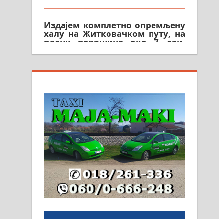
Издајем комплетно опремљену
халу на Житковачком путу, на
плацу површине око 7 ари.
064/321-80-51; 063/102-35-25
На продају легализована, нова,
незавршена кућа површине 160
м2 са плацем од 8 ари у
Зеленом виру у Алексинцу.
Могућа замена. 064/21-63-584
ПОСЛОВНИ ОГЛАСИ
Рудник и флотација Рудник
д.о.о. Рудник запошљава 20
помоћника рудара. Услови:
Основна школа, пожељно
радно искуство на истим и
сличним пословима, али не и