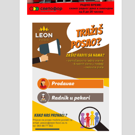
Чистим све врсте димњака.
061/32-13-445