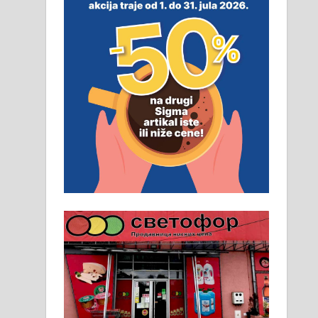
неопходан услов. Обезбеђен
смештај, превоз, исхрана.
032/57-41-122 – локал 22
Пружам услуге завршних
радова у грађевини,
хидроизолације и молерских
радова. 061/25-28-058
Ало таксију потребан возач са Б
категоријом. 064/02-85-511
Потребна два радника за рад на
стоваришту „Липа промет” у
Алексинцу. За више
информација доћи лично на
стовариште у улици Максима
Горког 26 сваког радног дана од
8 до 15 часова. 063/465-045