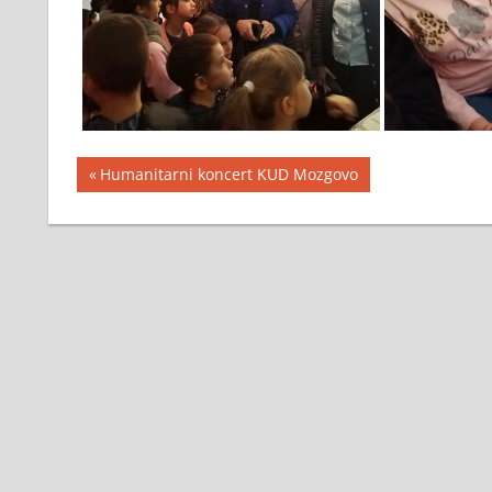
Кретање
Previous
Humanitarni koncert KUD Mozgovo
Post:
чланка