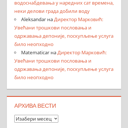
водоснабдевања у наредних сат времена,
неки делови града добили воду
Aleksandar
на
Директор Марковић:
Увећани трошкови пословања и
одржавања депоније, поскупљење услуга
било неопходно
Matematicar
на
Директор Марковић:
Увећани трошкови пословања и
одржавања депоније, поскупљење услуга
било неопходно
АРХИВА ВЕСТИ
Архива
вести