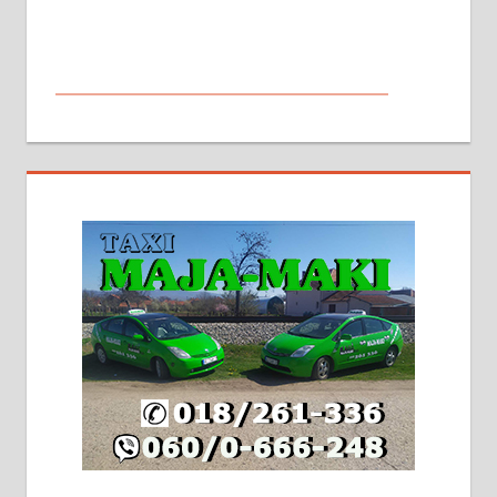
МАЛИ ОГЛАСИ
На продају кућа у Алексинцу,
београдски друм. Две одвојене
стамбене целине једна уз другу.
2х150м2, две гараже, централно
грејање на гас и дрва. Две
адресе. 063/71-74-023
Издајем комплетно опремљену
халу на Житковачком путу, на
плацу површине око 7 ари.
064/321-80-51; 063/102-35-25
На продају легализована, нова,