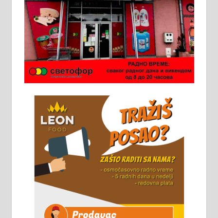
Ало таксију потребан возач са Б
категоријом. 064/02-85-511
Потребна два радника за рад на
стоваришту „Липа промет” у
Алексинцу. За више
информација доћи лично на
стовариште у улици Максима
Горког 26 сваког радног дана од
8 до 15 часова. 063/465-045
Чистим све врсте димњака.
061/32-13-445