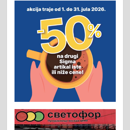
незавршена кућа површине 160
м2 са плацем од 8 ари у Зеленом
виру у Алексинцу. Могућа
замена. 064/21-63-584
ПОСЛОВНИ ОГЛАСИ
Рудник и флотација Рудник
д.о.о. Рудник запошљава 20
помоћника рудара. Услови:
Основна школа, пожељно радно
искуство на истим и сличним
пословима, али не и неопходан
услов. Обезбеђен смештај,
превоз, исхрана. 032/57-41-122 –
локал 22
Пружам услуге завршних радова
у грађевини, хидроизолације и
молерских радова. 061/25-28-058