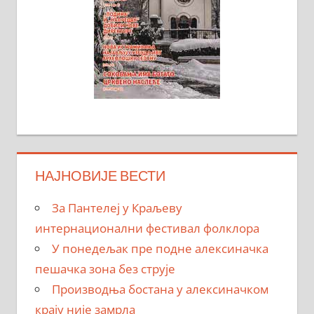
НАЈНОВИЈЕ ВЕСТИ
За Пантелеј у Краљеву
интернационални фестивал фолклора
У понедељак пре подне алексиначка
пешачка зона без струје
Производња бостана у алексиначком
крају није замрла