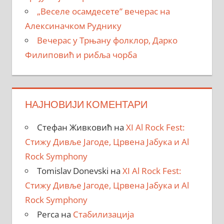
„Веселе осамдесете” вечерас на
Алексиначком Руднику
Вечерас у Трњану фолклор, Дарко
Филиповић и рибља чорба
НАЈНОВИЈИ КОМЕНТАРИ
Стефан Живковић
на
XI Al Rock Fest:
Стижу Дивље Јагоде, Црвена Јабука и Al
Rock Symphony
Tomislav Donevski
на
XI Al Rock Fest:
Стижу Дивље Јагоде, Црвена Јабука и Al
Rock Symphony
Perca
на
Стабилизација