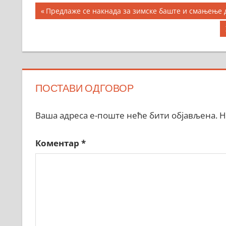
Кретање
Previous
Предлаже се накнадa за зимске баште и смањење
Post:
чланка
ПОСТАВИ ОДГОВОР
Ваша адреса е-поште неће бити објављена.
Н
Коментар
*