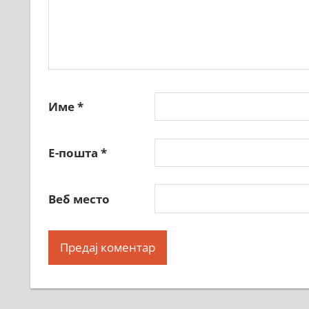
Име
*
Е-пошта
*
Веб место