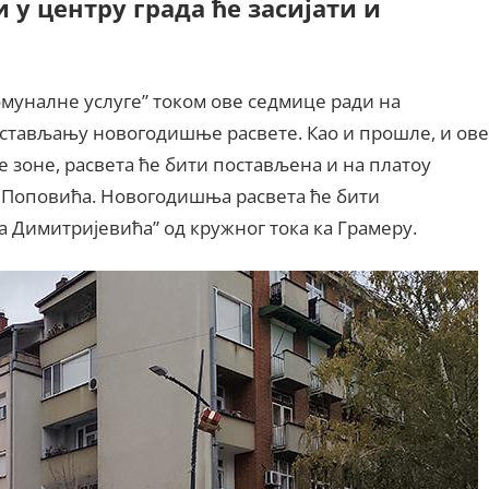
 у центру града ће засијати и
омуналне услуге” током ове седмице ради на
остављању новогодишње расвете. Као и прошле, и ове
 зоне, расвета ће бити постављена и на платоу
а Поповића. Новогодишња расвета ће бити
а Димитријевића” од кружног тока ка Грамеру.