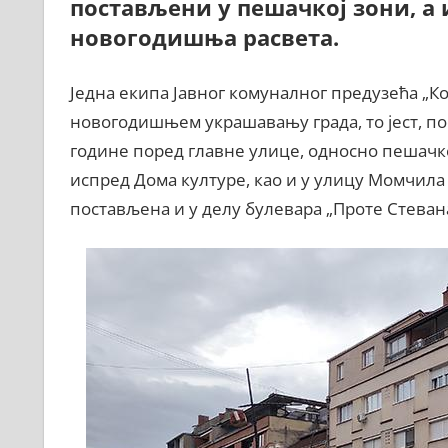
постављени у пешачкој зони, а и
новогодишња расвета.
Једна екипа Јавног комуналног предузећа „К
новогодишњем украшавању града, то јест, п
године поред главне улице, односно пешачке
испред Дома културе, као и у улицу Момчил
постављена и у делу булевара „Проте Стеван