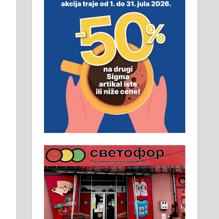
Пружам услуге завршних
радова у грађевини,
хидроизолације и молерских
радова. 061/25-28-058
Ало таксију потребан возач са Б
категоријом. 064/02-85-511
Потребна два радника за рад на
стоваришту „Липа промет” у
Алексинцу. За више
информација доћи лично на
стовариште у улици Максима
Горког 26 сваког радног дана од
8 до 15 часова. 063/465-045
Чистим све врсте димњака.