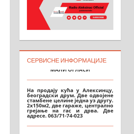
СЕРВИСНЕ ИНФОРМАЦИЈЕ
МАЛИ ОГЛАСИ
На продају кућа у Алексинцу,
београдски друм. Две одвојене
стамбене целине једна уз другу.
2х150м2, две гараже, централно
грејање на гас и дрва. Две
адресе. 063/71-74-023
Издајем комплетно опремљену
халу на Житковачком путу, на