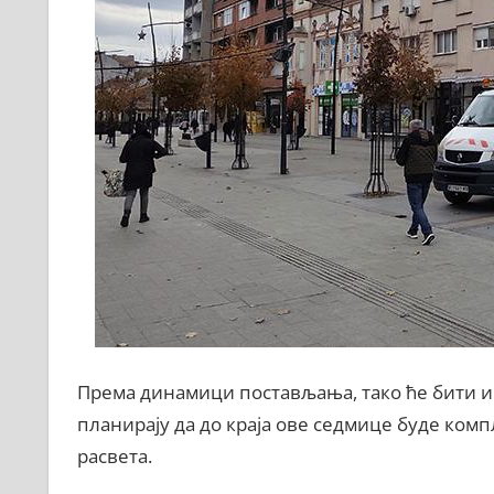
Према динамици постављања, тако ће бити и
планирају да до краја ове седмице буде ко
расвета.