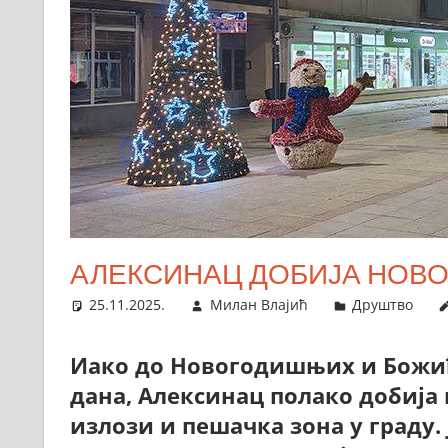
АЛЕКСИНАЦ ДОБИЈА НОВ
25.11.2025.
Милан Влајић
Друштво
Иако до Новогодишњих и Божи
дана, Алексинац полако добија
излози и пешачка зона у граду.