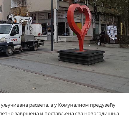
 уључивана расвета, а у Комуналном предузећу
мплетно завршена и постављена сва новогодишња