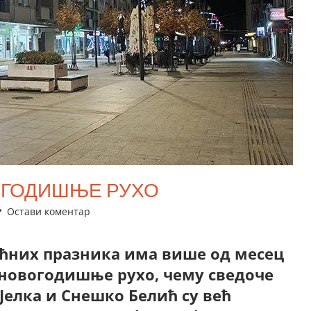
ОГОДИШЊЕ РУХО
Остави коментар
ћних празника има више од месец
 новогодишње рухо, чему сведоче
 Јелка и Снешко Белић су већ