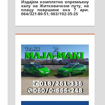
плацу површине око 7 ари.
064/321-80-51; 063/102-35-25
На продају легализована, нова,
незавршена кућа површине 160
м2 са плацем од 8 ари у
Зеленом виру у Алексинцу.
Могућа замена. 064/21-63-584
ПОСЛОВНИ ОГЛАСИ
Рудник и флотација Рудник
д.о.о. Рудник запошљава 20
помоћника рудара. Услови:
Основна школа, пожељно
радно искуство на истим и
сличним пословима, али не и
неопходан услов. Обезбеђен
смештај, превоз, исхрана.
032/57-41-122 – локал 22